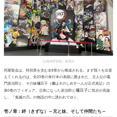
(c)吾峠呼世晴／集英社
​同展覧会は、特別章を含む全8章から構成される。まず我々を出迎
えてくれるのは、全23巻の単行本の表紙に囲まれた、主人公の竈
門炭治郎と、その妹禰豆子（禰はネのしめすへんが正式表記）の
禰豆子
第0巻のフィギュア。立体になった炭治郎と
に気分が高揚
し、『鬼滅の刃』の物語の中に誘われてゆく。
壱ノ章：絆（きずな）～兄と妹、そして仲間たち～