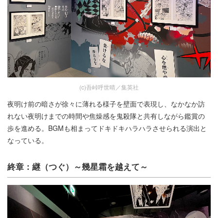
(c)吾峠呼世晴／集英社
夜明け前の暗さが徐々に薄れる様子を壁面で表現し、なかなか訪
れない夜明けまでの時間や焦燥感を鬼殺隊と共有しながら鑑賞の
歩を進める。BGMも相まってドキドキハラハラさせられる演出と
なっている。
終章：継（つぐ）～幾星霜を越えて～