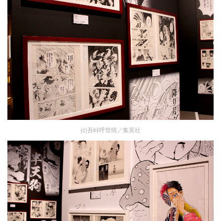
(c)吾峠呼世晴／集英社