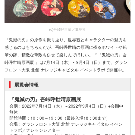
(c)吾峠呼世晴／集英社
『鬼滅の刃』の原作を振り返り、世界観とキャラクターの魅力を
感じるのはもちろんだが、吾峠呼世晴の原画に残るホワイトや鉛
筆の跡、精緻な筆致も併せて楽しんでほしい。『『鬼滅の刃』吾
峠呼世晴原画展 』は7月14日（木）～9月4日（日）まで、グラン
フロント大阪 北館 ナレッジキャピタル イベントラボで開催中。
展覧会情報
『鬼滅の刃』吾峠呼世晴原画展
会期：2022年7月14日（木）～2022年9月4日（日）※会期中
無休
開館時間：10：00～19：30（最終入場18：30まで）
会場：グランフロント大阪 北館 ナレッジキャピタル イベン
トラボ／ナレッジシアター