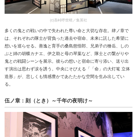
(c)吾峠呼世晴／集英社
多くの鬼との戦いの中で失われた尊い命と大切な存在。肆ノ章で
は、それぞれの隊士が背負った過去や宿命、未来に託した希望に
想いを巡らせる。善逸と育手の桑島慈悟郎、兄弟子の獪岳、しの
ぶと姉の胡蝶カナエ、伊之助と母の琴葉など、隊士との繋がりや
鬼との戦闘シーンを展示。彼らの想いと宿命に寄り添い、送り出
す演出は思わず涙を誘う。中央にそびえる「「命」の大灯篭 立体
造形」が、悲しくも情感豊かであたたかな空間を生み出してい
る。
伍ノ章：刻（とき）～千年の夜明け～