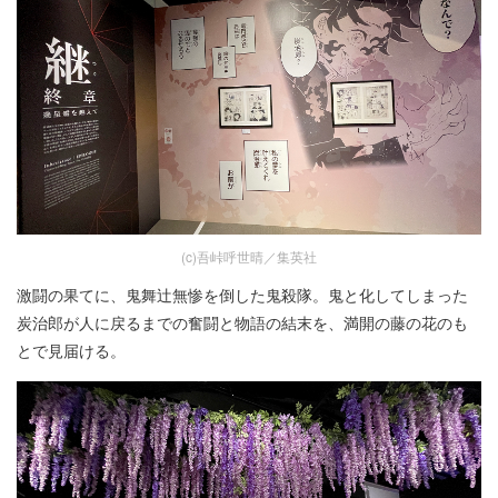
(c)吾峠呼世晴／集英社
激闘の果てに、鬼舞辻無惨を倒した鬼殺隊。鬼と化してしまった
炭治郎が人に戻るまでの奮闘と物語の結末を、満開の藤の花のも
とで見届ける。