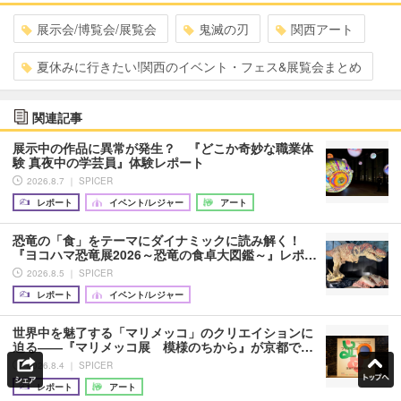
展示会/博覧会/展覧会
鬼滅の刃
関西アート
夏休みに行きたい!関西のイベント・フェス&展覧会まとめ
関連記事
展示中の作品に異常が発生？ 『どこか奇妙な職業体
験 真夜中の学芸員』体験レポート
2026.8.7 ｜ SPICER
レポート
イベント/レジャー
アート
恐竜の「食」をテーマにダイナミックに読み解く！
『ヨコハマ恐竜展2026～恐竜の食卓大図鑑～』レポ…
2026.8.5 ｜ SPICER
レポート
イベント/レジャー
世界中を魅了する「マリメッコ」のクリエイションに
迫る――『マリメッコ展 模様のちから』が京都で…
2026.8.4 ｜ SPICER
レポート
アート