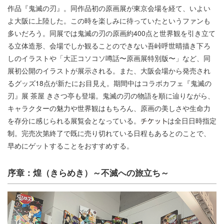
作品『鬼滅の刃』。同作品初の原画展が東京会場を経て、いよい
よ大阪に上陸した。この時を楽しみに待っていたというファンも
多いだろう。同展では鬼滅の刃の原画約400点と世界観を引き立て
る立体造形、会場でしか観ることのできない吾峠呼世晴描き下ろ
しのイラストや「大正コソコソ噂話〜原画展特別版〜」など、同
展初公開のイラストが展示される。また、大阪会場から発売され
るグッズ18点が新たにお目見え。期間中はコラボカフェ『鬼滅の
刃』展 茶屋 きさつ亭も登場。鬼滅の刃の物語を順に辿りながら、
キャラクターの魅力や世界観はもちろん、原画の美しさや生命力
を存分に感じられる展覧会となっている。
は全日日時指定
制。完売次第終了で既に売り切れている日程もあるとのことで、
早めにゲットすることをおすすめする。
序章：煌（きらめき）～不滅への旅立ち～