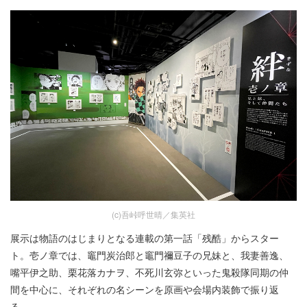
(c)吾峠呼世晴／集英社
展示は物語のはじまりとなる連載の第一話「残酷」からスター
ト。壱ノ章では、竈門炭治郎と竈門禰豆子の兄妹と、我妻善逸、
嘴平伊之助、栗花落カナヲ、不死川玄弥といった鬼殺隊同期の仲
間を中心に、それぞれの名シーンを原画や会場内装飾で振り返
る。