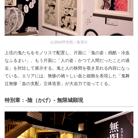
(c)吾峠呼世晴／集英社
上弦の鬼たちをモノリスで配置し、片面に「鬼の姿：残酷・冷血
なふるまい」、もう片面に「人の姿：かつて人間だったことの過
去」を対比して展示する。鬼と人の狭間を覗き見れる内容になっ
ている。エリアには、無惨の禍々しい血と細胞を表現した「鬼舞
辻無惨「血の支配」立体造形」が大迫力で迫ってくる。
特別章：-陰（かげ）- 無限城顕現