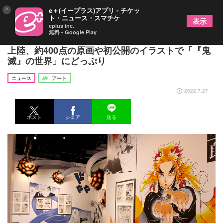
×
e＋(イープラス)アプリ - チケッ
ト・ニュース・スマチケ
表示
eplus inc.
無料 - Google Play
『『鬼滅の刃』吾峠呼世晴原画展』がいよいよ大阪
上陸、約400点の原画や初公開のイラストで「『鬼
滅』の世界」にどっぷり
ニュース
アート
2022.7.27
ポスト
シェア
送る