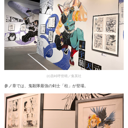
(c)吾峠呼世晴／集英社
参ノ章では、鬼殺隊最強の剣士「柱」が登場。