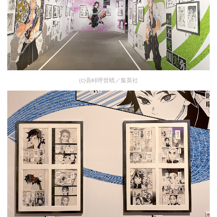
(c)吾峠呼世晴／集英社