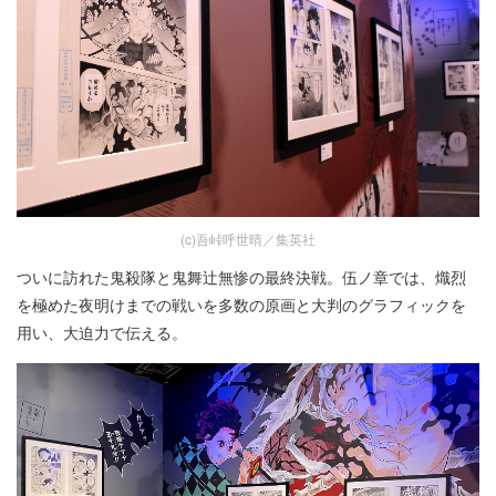
(c)吾峠呼世晴／集英社
ついに訪れた鬼殺隊と鬼舞辻無惨の最終決戦。伍ノ章では、熾烈
を極めた夜明けまでの戦いを多数の原画と大判のグラフィックを
用い、大迫力で伝える。