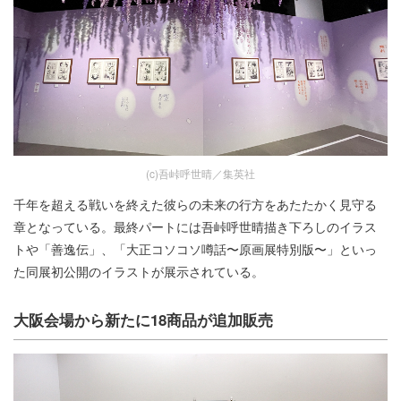
(c)吾峠呼世晴／集英社
千年を超える戦いを終えた彼らの未来の行方をあたたかく見守る
章となっている。最終パートには吾峠呼世晴描き下ろしのイラス
トや「善逸伝」、「大正コソコソ噂話〜原画展特別版〜」といっ
た同展初公開のイラストが展示されている。
大阪会場から新たに18商品が追加販売