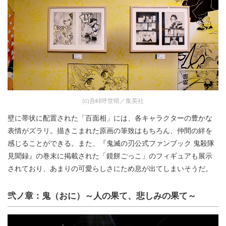
(c)吾峠呼世晴／集英社
壁に帯状に配置された「百面相」には、各キャラクターの豊かな
表情がズラリ。描きこまれた原画の筆致はもちろん、仲間の絆を
感じることができる。また、『鬼滅の刃公式ファンブック 鬼殺隊
見聞録』の巻末に掲載された「鏡餅ごっこ」のフィギュアも展示
されており、あまりの可愛らしさにため息が出てしまいそうだ。
弐ノ章：鬼（おに）～人の果て、悲しみの果て～