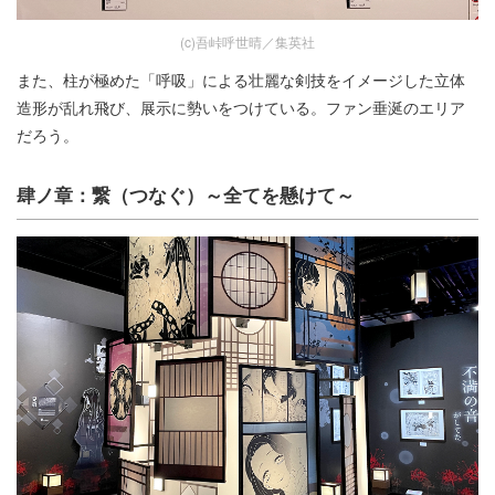
(c)吾峠呼世晴／集英社
また、柱が極めた「呼吸」による壮麗な剣技をイメージした立体
造形が乱れ飛び、展示に勢いをつけている。ファン垂涎のエリア
だろう。
肆ノ章：繋（つなぐ）～全てを懸けて～