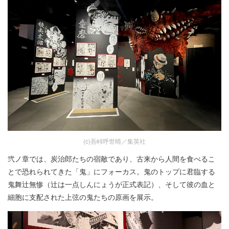
(c)吾峠呼世晴／集英社
弐ノ章では、炭治郎たちの宿敵であり、古来から人間を食べるこ
とで恐れられてきた「鬼」にフォーカス。鬼のトップに君臨する
鬼舞辻無惨（辻は一点しんにょうが正式表記）、そして彼の血と
細胞に支配された上弦の鬼たちの原画を展示。