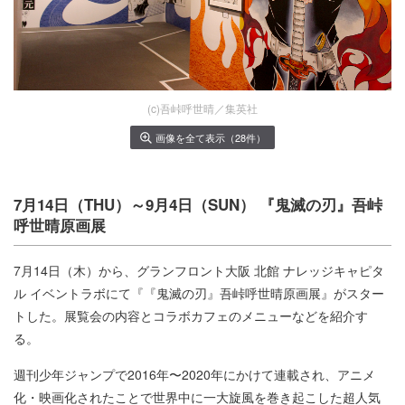
(c)吾峠呼世晴／集英社
画像を全て表示（28件）
7月14日（THU）～9月4日（SUN） 『鬼滅の刃』吾峠
呼世晴原画展
7月14日（木）から、グランフロント大阪 北館 ナレッジキャピタ
ル イベントラボにて『『鬼滅の刃』吾峠呼世晴原画展』がスター
トした。展覧会の内容とコラボカフェのメニューなどを紹介す
る。
週刊少年ジャンプで2016年〜2020年にかけて連載され、アニメ
化・映画化されたことで世界中に一大旋風を巻き起こした超人気