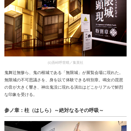
(c)吾峠呼世晴／集英社
鬼舞辻無惨ら、鬼の根城である「無限城」が展覧会場に現れた。
無限城の不可思議さを、身を以て体験できる特別章。鳴女の琵琶
の音が大きく響き、神出鬼没に現れる演出はどこかリアルで鮮烈
な印象を受ける。
参ノ章：柱（はしら）～絶対なるその呼吸～