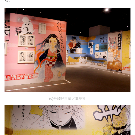
(c)吾峠呼世晴／集英社