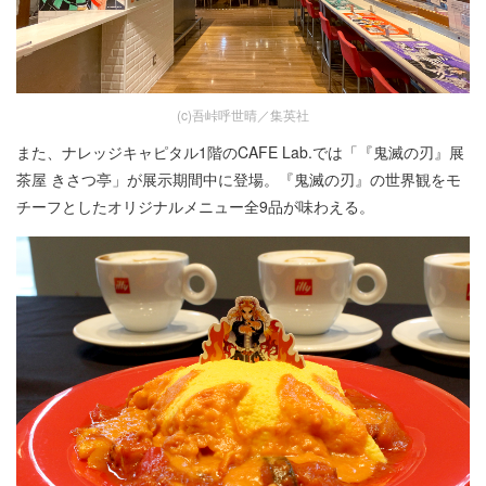
(c)吾峠呼世晴／集英社
また、ナレッジキャピタル1階のCAFE Lab.では「『鬼滅の刃』展
茶屋 きさつ亭」が展示期間中に登場。『鬼滅の刃』の世界観をモ
チーフとしたオリジナルメニュー全9品が味わえる。