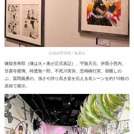
(c)吾峠呼世晴／集英社
煉獄杏寿郎（煉は火＋東が正式表記）、宇髄天元、伊黒小芭内、
甘露寺蜜璃、時透無一郎、不死川実弥、悲鳴嶼行冥、胡蝶しの
ぶ、冨岡義勇の、強さや誇り高き姿を伝える名シーンを約110枚の
原画で展示。