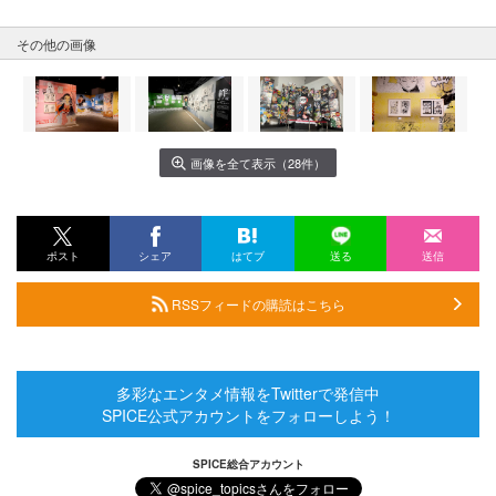
その他の画像
画像を全て表示（28件）
ポスト
シェア
はてブ
送る
送信
RSSフィードの購読はこちら
多彩なエンタメ情報をTwitterで発信中
SPICE公式アカウントをフォローしよう！
SPICE総合アカウント