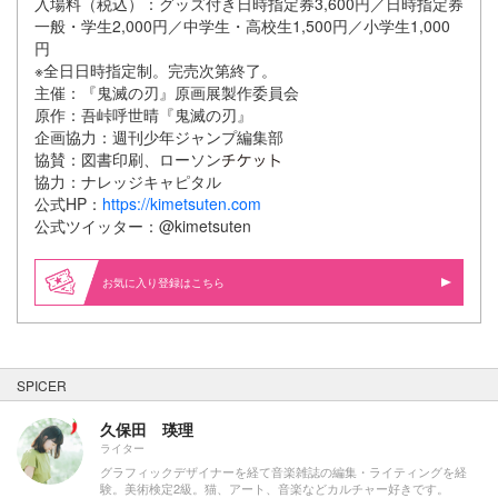
入場料（税込）：グッズ付き日時指定券3,600円／日時指定券
一般・学生2,000円／中学生・高校生1,500円／小学生1,000
円
※全日日時指定制。完売次第終了。
主催：『鬼滅の刃』原画展製作委員会
原作：吾峠呼世晴『鬼滅の刃』
企画協力：週刊少年ジャンプ編集部
協賛：図書印刷、ローソン
協力：ナレッジキャピタル
公式HP：
https://kimetsuten.com
公式ツイッター：@kimetsuten
お気に入り登録はこちら
SPICER
久保田 瑛理
ライター
グラフィックデザイナーを経て音楽雑誌の編集・ライティングを経
験。美術検定2級。猫、アート、音楽などカルチャー好きです。