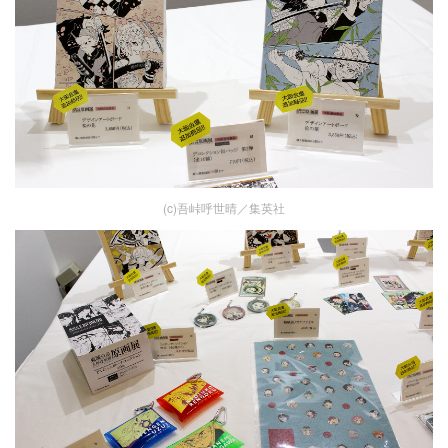
(c)吾峠呼世晴／集英社