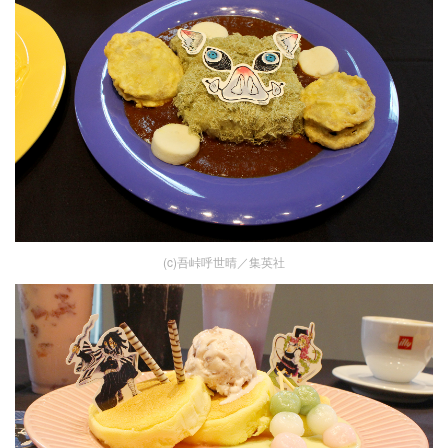
(c)吾峠呼世晴／集英社