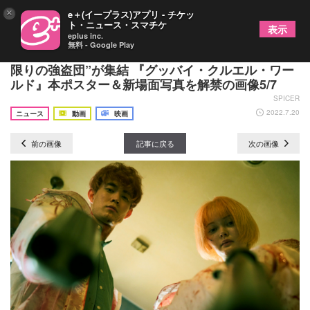
×
e＋(イープラス)アプリ - チケッ
ト・ニュース・スマチケ
表示
eplus inc.
無料 - Google Play
西島秀俊、斎藤工、宮沢氷魚、玉城ティナら“一夜
限りの強盗団”が集結 『グッバイ・クルエル・ワー
ルド』本ポスター＆新場面写真を解禁の画像5/7
SPICER
2022.7.20
ニュース
動画
映画
前の画像
記事に戻る
次の画像