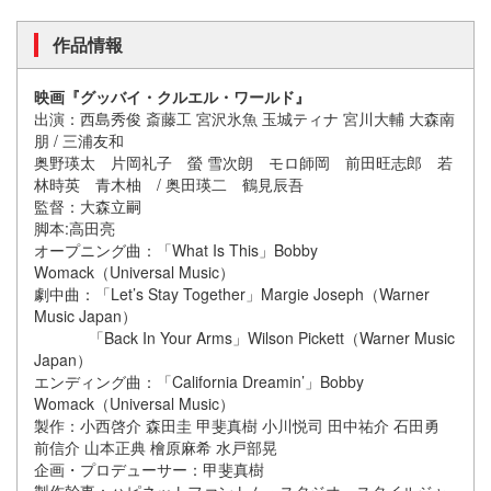
作品情報
映画『グッバイ・クルエル・ワールド』
出演：⻄島秀俊 斎藤工 宮沢氷魚 玉城ティナ 宮川大輔 大森南
朋 / 三浦友和
奥野瑛太 片岡礼子 螢 雪次朗 モロ師岡 前田旺志郎 若
林時英 青木柚 / 奥田瑛二 鶴見辰吾
監督：大森立嗣
脚本:高田亮
オープニング曲：「What Is This」Bobby
Womack（Universal Music）
劇中曲：「Let’s Stay Together」Margie Joseph（Warner
Music Japan）
「Back In Your Arms」Wilson Pickett（Warner Music
Japan）
エンディング曲：「California Dreamin’」Bobby
Womack（Universal Music）
製作：小西啓介 森田圭 甲斐真樹 小川悦司 田中祐介 石田勇
前信介 山本正典 檜原麻希 水戸部晃
企画・プロデューサー：甲斐真樹