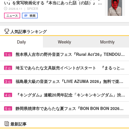
い』を実写映画化する『本当にあった話（の話）』 …
2026.6.11 ｜ SPICER
ニュース
映画
人気記事ランキング
Daily
Weekly
Monthly
熊本県人吉市の野外音楽フェス『Rural Act'26』TENDOU…
1
位
埼玉であらたな文具販売イベントがスタート 『まるっと…
2
位
福島最大級の音楽フェス『LIVE AZUMA 2026』無料で楽…
3
位
『キングダム』連載20周年記念「キンキンキングダム」渋…
4
位
静岡県焼津市であらたな夏フェス『BON BON BON 2026…
5
位
最新記事