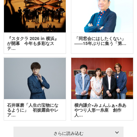
『スタクラ 2026 in 横浜』
「同窓会にはしたくない」
が開幕 今年も多彩なス
――15年ぶりに集う「第…
テ…
石井琢磨「人生の宝物にな
横内謙介×みょんふぁ×糸あ
るように」 初披露曲やレ
やつり人形一糸座 創作
ア…
人…
さらに読み込む