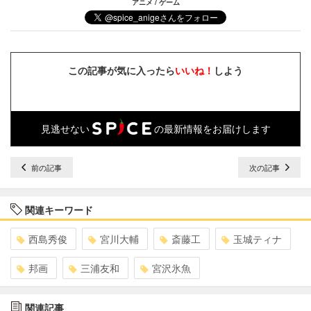
アニメ / ゲーム
この記事が気に入ったら
いいね！
しよう
見逃せない
の最新情報をお届けします
前の記事
次の記事
関連キーワード
西島秀俊
宮川大輔
斎藤工
玉城ティナ
邦画
三浦友和
宮沢氷魚
関連記事