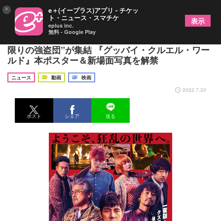
×
e＋(イープラス)アプリ - チケッ
ト・ニュース・スマチケ
表示
eplus inc.
無料 - Google Play
西島秀俊、斎藤工、宮沢氷魚、玉城ティナら“一夜
限りの強盗団”が集結 『グッバイ・クルエル・ワー
ルド』本ポスター＆新場面写真を解禁
ニュース
動画
映画
2022.7.20
ポスト
シェア
送る