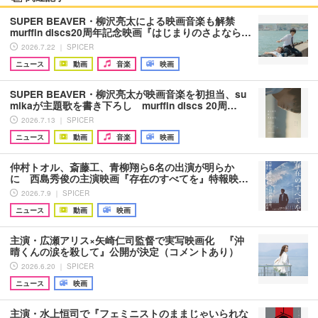
SUPER BEAVER・柳沢亮太による映画音楽も解禁
murffin discs20周年記念映画『はじまりのさよなら…
2026.7.22 ｜ SPICER
ニュース
動画
音楽
映画
SUPER BEAVER・柳沢亮太が映画音楽を初担当、su
mikaが主題歌を書き下ろし murffin discs 20周…
2026.7.13 ｜ SPICER
ニュース
動画
音楽
映画
仲村トオル、斎藤工、青柳翔ら6名の出演が明らか
に 西島秀俊の主演映画『存在のすべてを』特報映…
2026.7.9 ｜ SPICER
ニュース
動画
映画
主演・広瀬アリス×矢崎仁司監督で実写映画化 『沖
晴くんの涙を殺して』公開が決定（コメントあり）
2026.6.20 ｜ SPICER
ニュース
映画
主演・水上恒司で『フェミニストのままじゃいられな