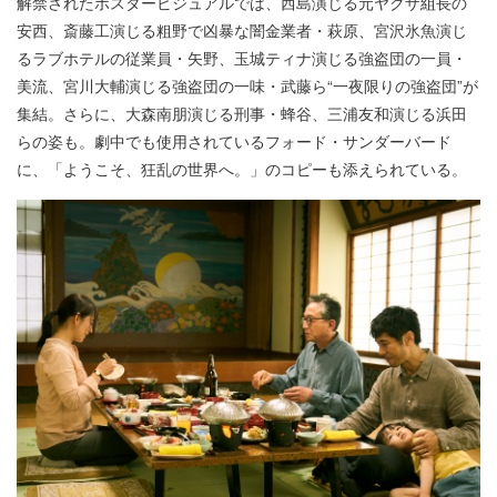
解禁されたポスタービジュアルでは、西島演じる元ヤクザ組長の
安西、斎藤工演じる粗野で凶暴な闇金業者・萩原、宮沢氷魚演じ
るラブホテルの従業員・矢野、玉城ティナ演じる強盗団の一員・
美流、宮川大輔演じる強盗団の一味・武藤ら“一夜限りの強盗団”が
集結。さらに、大森南朋演じる刑事・蜂谷、三浦友和演じる浜田
らの姿も。劇中でも使用されているフォード・サンダーバード
に、「ようこそ、狂乱の世界へ。」のコピーも添えられている。