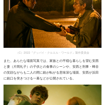
（C）2022『グッバイ・クルエル・ワールド』製作委員会
また、あらたな場面写真では、家族との平穏な暮らしを望む安西
と妻（片岡礼子）の子供との食事のシーンや、安西と刑事・蜂谷
の笑顔ながらも二人の間に銃が転がる意味深な場面、安西が浜田
に銃口を突きつける一幕などが公開されている。