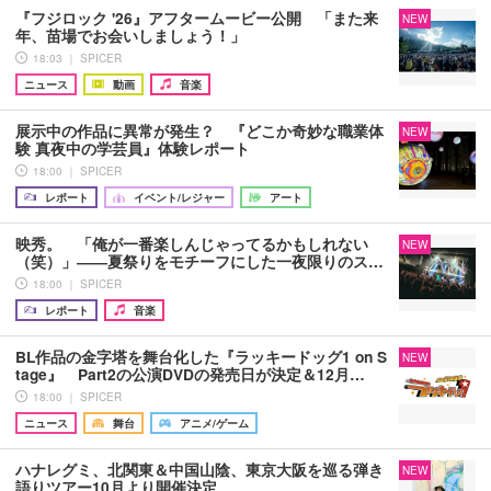
『フジロック '26』アフタームービー公開 「また来
NEW
年、苗場でお会いしましょう！」
18:03 ｜ SPICER
ニュース
動画
音楽
展示中の作品に異常が発生？ 『どこか奇妙な職業体
NEW
験 真夜中の学芸員』体験レポート
18:00 ｜ SPICER
レポート
イベント/レジャー
アート
映秀。 「俺が一番楽しんじゃってるかもしれない
NEW
（笑）」――夏祭りをモチーフにした一夜限りのス…
18:00 ｜ SPICER
レポート
音楽
BL作品の金字塔を舞台化した『ラッキードッグ1 on S
NEW
tage』 Part2の公演DVDの発売日が決定＆12月…
18:00 ｜ SPICER
ニュース
舞台
アニメ/ゲーム
ハナレグミ、北関東＆中国山陰、東京大阪を巡る弾き
NEW
語りツアー10月より開催決定