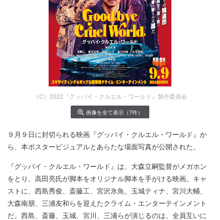
（C）2022『グッバイ・クルエル・ワールド』製作委員会
画像を全て表示（7件）
９月９日に封切られる映画『グッバイ・クルエル・ワールド』か
ら、本ポスタービジュアルとあらたな場面写真が公開された。
『グッバイ・クルエル・ワールド』は、大森立嗣監督がメガホン
をとり、高田亮氏が脚本をオリジナル脚本を手がける映画。キャ
ストに、西島秀俊、斎藤工、宮沢氷魚、玉城ティナ、宮川大輔、
大森南朋、三浦友和らを迎えたクライム・エンターテインメント
だ。西島、斎藤、玉城、宮川、三浦らが演じるのは、全員互いに