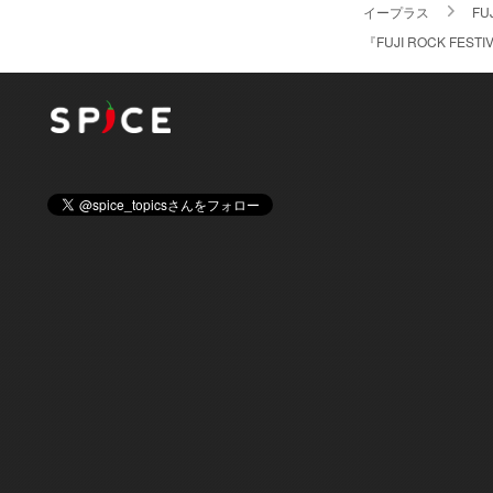
イープラス
FU
『FUJI ROCK 