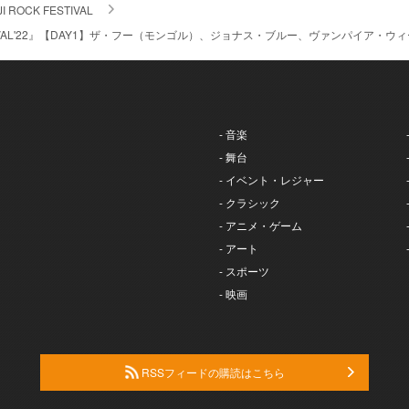
JI ROCK FESTIVAL
FESTIVAL'22』【DAY1】ザ・フー（モンゴル）、ジョナス・ブルー、ヴァンパイア
- 音楽
- 舞台
- イベント・レジャー
- クラシック
- アニメ・ゲーム
- アート
- スポーツ
- 映画
RSSフィードの購読はこちら