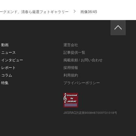
・ウィークエンド、清春ら厳選フォトギャラリー
画像36/45
- 動画
運営会社
- ニュース
記事提供一覧
- インタビュー
掲載依頼 / お問い合わせ
- レポート
採用情報
- コラム
利用規約
- 特集
プライバシーポリシー
JASRAC許諾第9008487009Y31018号