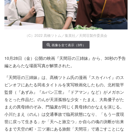
（C）2022 髙橋ツトム／集英社／天間荘製作委員会
画像を全て表示（3件）
10月28日（金）公開の映画『天間荘の三姉妹』から、30秒の予告
編とあらたな場面写真が解禁された。
『天間荘の三姉妹』は、髙橋ツトム氏の漫画『スカイハイ』のス
ピンオフにあたる同名タイトルを実写映画化したもの。北村龍平
監督（『あずみ』『ルパン三世』『ドアマン』など）がメガホン
をとった作品だ。のんが天涯孤独な少女・たまえ、大島優子がた
まえの異母姉のぞみ、門脇麦が同じく異母姉のかなえを演じる。
小川たまえ（のん）は交通事故で臨死状態になり、「もう一度現
世に戻って生きる」か「天へと旅立つ」か自らの魂の決断が出来
るまで天空の町・三ツ瀬にある旅館「天間荘」で過ごすことにな