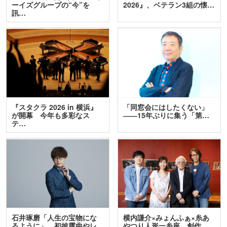
ーイズグループの“今”を
2026』、ベテラン3組の懐…
訊…
『スタクラ 2026 in 横浜』
「同窓会にはしたくない」
が開幕 今年も多彩なス
――15年ぶりに集う「第…
テ…
石井琢磨「人生の宝物にな
横内謙介×みょんふぁ×糸あ
るように」 初披露曲やレ
やつり人形一糸座 創作