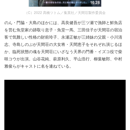
（C）2022 髙橋ツトム／集英社／天間荘製作委員会
のん・門脇・大島のほかには、高良健吾が三ツ瀬で漁師と鮮魚店
を営む魚堂家の跡取り息子・魚堂一馬、三田佳子が天間荘の宿泊
客で気難しい性格の財前玲子、永瀬正敏が三姉妹の父親・小川清
志、寺島しのぶが天間荘の大女将・天間恵子をそれぞれ演じるほ
か、臨死状態の魂を天間荘にいざなう天界の門番・イズコ役で柴
咲コウが出演。山谷花純、萩原利久、平山浩行、柳葉敏郎、中村
雅俊らがキャストに名を連ねている。