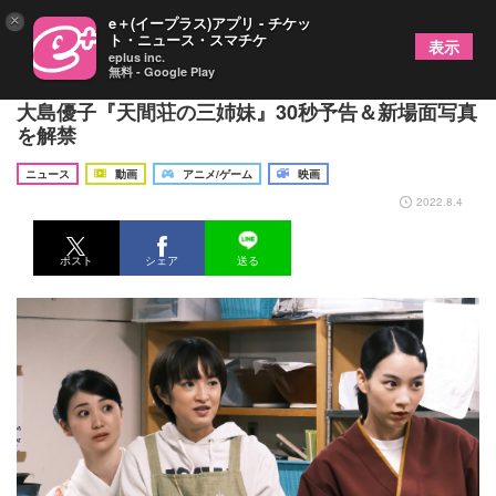
×
e＋(イープラス)アプリ - チケッ
ト・ニュース・スマチケ
表示
eplus inc.
無料 - Google Play
柴咲コウによる「おいきなさい」も のん×門脇麦×
大島優子『天間荘の三姉妹』30秒予告＆新場面写真
を解禁
ニュース
動画
アニメ/ゲーム
映画
2022.8.4
ポスト
シェア
送る