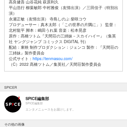
高良健吾 山谷花純 萩原利久
平山浩行 柳葉敏郎 中村雅俊（友情出演）／三田佳子（特別出
演）
永瀬正敏（友情出演） 寺島しのぶ 柴咲コウ
プロデューサー：真木太郎（「この世界の片隅に」） 監督：
北村龍平 脚本：嶋田うれ葉 音楽：松本晃彦
原作：髙橋ツトム『天間荘の三姉妹－スカイハイー』（集英
社 ヤングジャンプ コミックス DIGITAL 刊）
配給：東映 制作プロダクション：ジェンコ 製作：『天間荘の
三姉妹』製作委員会
公式サイト：
https://tenmasou.com/
（C）2022 髙橋ツトム／集英社／天間荘製作委員会
SPICER
SPICE編集部
SPICE編集部
エンタメニュースをお届けします。
その他の画像