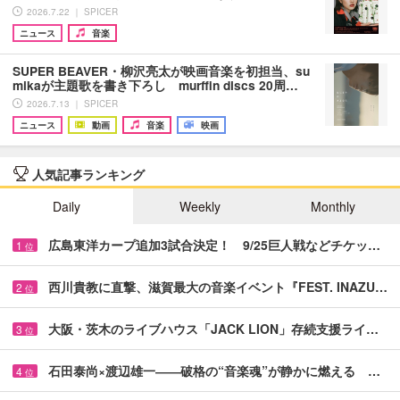
2026.7.22 ｜ SPICER
ニュース
音楽
SUPER BEAVER・柳沢亮太が映画音楽を初担当、su
mikaが主題歌を書き下ろし murffin discs 20周…
2026.7.13 ｜ SPICER
ニュース
動画
音楽
映画
人気記事ランキング
Daily
Weekly
Monthly
広島東洋カープ追加3試合決定！ 9/25巨人戦などチケッ…
1
位
西川貴教に直撃、滋賀最大の音楽イベント『FEST. INAZU…
2
位
大阪・茨木のライブハウス「JACK LION」存続支援ライ…
3
位
石田泰尚×渡辺雄一――破格の“音楽魂”が静かに燃える …
4
位