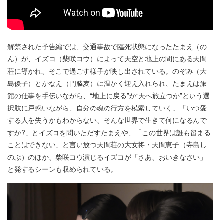
解禁された予告編では、交通事故で臨死状態になったたまえ（の
ん）が、イズコ（柴咲コウ）によって天空と地上の間にある天間
荘に導かれ、そこで過ごす様子が映し出されている。のぞみ（大
島優子）とかなえ（門脇麦）に温かく迎え入れられ、たまえは旅
館の仕事を手伝いながら、“地上に戻る”か“天へ旅立つか”という選
択肢に戸惑いながら、自分の魂の行方を模索していく。「いつ愛
する人を失うかもわからない、そんな世界で生きて何になるんで
すか?」とイズコを問いただすたまえや、「この世界は誰も留まる
ことはできない」と言い放つ天間荘の大女将・天間恵子（寺島し
のぶ）のほか、柴咲コウ演じるイズコが「さあ、おいきなさい」
と発するシーンも収められている。