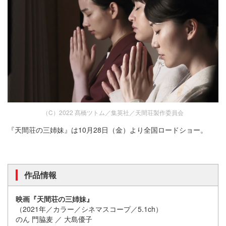
（C）2022 髙橋ツトム／集英社／天間荘製作委員会
『天間荘の三姉妹』は10月28日（金）より全国ロードショー。
作品情報
映画『天間荘の三姉妹』
（2021年／カラー／シネマスコープ／5.1ch）
のん 門脇麦 ／ 大島優子