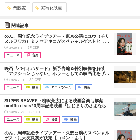
門脇麦
実写化映画
関連記事
のん、周年記念ライブツアー・東京公演にユウ（チリ
ヌルヲワカ）＆ノマアキコがスペシャルゲストとし…
2026.8.3 ｜ SPICER
ニュース
音楽
映画『バイオハザード』新予告編＆特別映像を解禁
「アクションじゃない」ホラーとしての映画化をザ…
2026.7.24 ｜ SPICER
ニュース
動画
アニメ/ゲーム
映画
SUPER BEAVER・柳沢亮太による映画音楽も解禁
murffin discs20周年記念映画『はじまりのさよなら…
2026.7.22 ｜ SPICER
ニュース
動画
音楽
映画
のん、周年記念ライブツアー・久慈公演のスペシャル
ゲストに大友良英が決定【コメントあり】