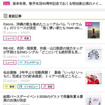
坂本冬美、歌手生活40周年記念でおくる明治座公演のメイ…
5
位
最新記事
Cocco、沖縄の歌を集めたニューアルバム『ハナウム
NEW
イ』のリリースが決定 「強く儚い者たち from oki…
2026.8.8 ｜ SPICER
ニュース
音楽
RE-GE、作詞・畑亜貴、作曲・山口朗彦の強力タッグ
が手掛ける2ndシングル「どこにいても絶対君を見…
2026.8.8 ｜ SPICER
ニュース
アニメ/ゲーム
仙台貨物 2年半ぶり活動再開！ 新曲「いっち! いっ
ち!!」完成までの紆余曲折、トゥアーの見どころと…
2026.8.8 ｜ SPICER
動画
インタビュー
音楽
結那バースデーイベント2026のゲストで斉藤朱夏＆愛
美の出演が決定