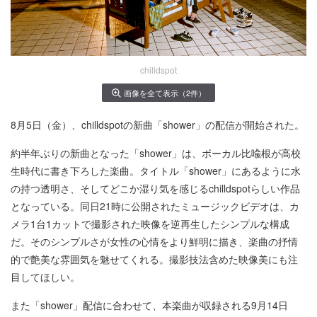
chilldspot
画像を全て表示（2件）
8月5日（金）、chilldspotの新曲「shower」の配信が開始された。
約半年ぶりの新曲となった「shower」は、ボーカル比喩根が高校
生時代に書き下ろした楽曲。タイトル「shower」にあるように水
の持つ透明さ、そしてどこか湿り気を感じるchilldspotらしい作品
となっている。同日21時に公開されたミュージックビデオは、カ
メラ1台1カットで撮影された映像を逆再生したシンプルな構成
だ。そのシンプルさが女性の心情をより鮮明に描き、楽曲の抒情
的で艶美な雰囲気を魅せてくれる。撮影技法含めた映像美にも注
目してほしい。
また「shower」配信に合わせて、本楽曲が収録される9月14日