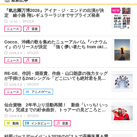
『氣志團万博2026』アイナ・ジ・エンドの出演が決
NEW
定 綾小路 翔レギュラーラジオでサプライズ発表
12:00 ｜ SPICER
ニュース
音楽
Cocco、沖縄の歌を集めたニューアルバム『ハナウム
イ』のリリースが決定 「強く儚い者たち from oki…
2026.8.8 ｜ SPICER
ニュース
音楽
RE-GE、作詞・畑亜貴、作曲・山口朗彦の強力タッグ
が手掛ける2ndシングル「どこにいても絶対君を見…
2026.8.8 ｜ SPICER
ニュース
アニメ/ゲーム
仙台貨物 2年半ぶり活動再開！ 新曲「いっち! いっ
ち!!」完成までの紆余曲折、トゥアーの見どころと…
2026.8.8 ｜ SPICER
動画
インタビュー
音楽
結那バースデーイベント2026のゲストで斉藤朱夏＆愛