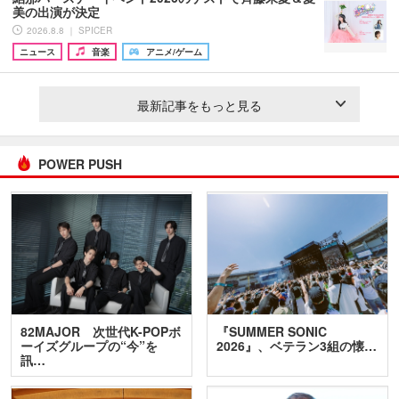
美の出演が決定
2026.8.8 ｜ SPICER
ニュース
音楽
アニメ/ゲーム
最新記事をもっと見る
POWER PUSH
82MAJOR 次世代K-POPボ
『SUMMER SONIC
ーイズグループの“今”を
2026』、ベテラン3組の懐…
訊…