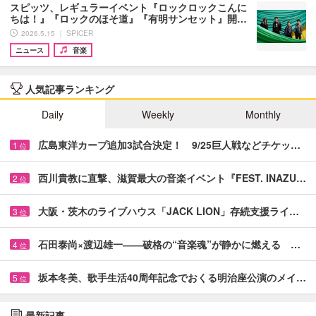
スピッツ、レギュラーイベント『ロックロックこんに
ちは！』『ロックのほそ道』『有明サンセット』開…
2026.5.15 ｜ SPICER
ニュース
音楽
人気記事ランキング
Daily
Weekly
Monthly
広島東洋カープ追加3試合決定！ 9/25巨人戦などチケッ…
1
位
西川貴教に直撃、滋賀最大の音楽イベント『FEST. INAZU…
2
位
大阪・茨木のライブハウス「JACK LION」存続支援ライ…
3
位
石田泰尚×渡辺雄一――破格の“音楽魂”が静かに燃える …
4
位
坂本冬美、歌手生活40周年記念でおくる明治座公演のメイ…
5
位
最新記事