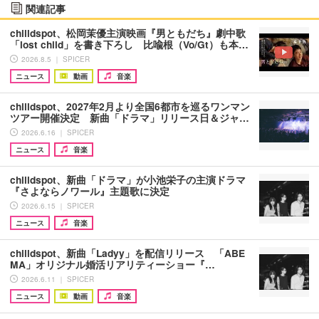
関連記事
chilldspot、松岡茉優主演映画『男ともだち』劇中歌
「lost child」を書き下ろし 比喩根（Vo/Gt）も本…
2026.8.5 ｜ SPICER
ニュース
動画
音楽
chilldspot、2027年2月より全国6都市を巡るワンマン
ツアー開催決定 新曲「ドラマ」リリース日＆ジャ…
2026.6.16 ｜ SPICER
ニュース
音楽
chilldspot、新曲「ドラマ」が小池栄子の主演ドラマ
『さよならノワール』主題歌に決定
2026.6.15 ｜ SPICER
ニュース
音楽
chilldspot、新曲「Ladyy」を配信リリース 「ABE
MA」オリジナル婚活リアリティーショー『…
2026.6.11 ｜ SPICER
ニュース
動画
音楽