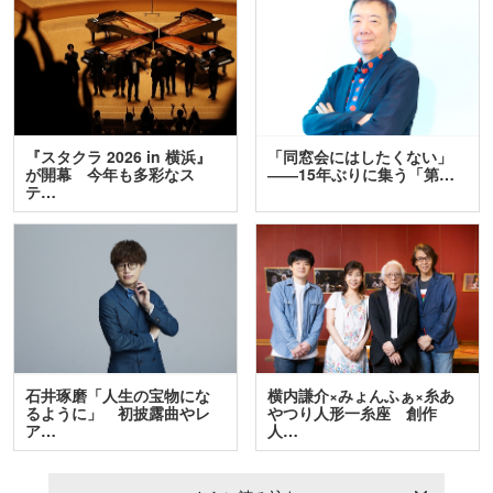
『スタクラ 2026 in 横浜』
「同窓会にはしたくない」
が開幕 今年も多彩なス
――15年ぶりに集う「第…
テ…
石井琢磨「人生の宝物にな
横内謙介×みょんふぁ×糸あ
るように」 初披露曲やレ
やつり人形一糸座 創作
ア…
人…