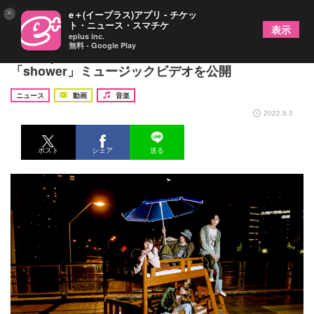
×
e＋(イープラス)アプリ - チケッ
ト・ニュース・スマチケ
表示
eplus inc.
無料 - Google Play
chilldspot、“カメラ1台1カット”で撮影した新曲
「shower」ミュージックビデオを公開
ニュース
動画
音楽
2022.8.5
ポスト
シェア
送る