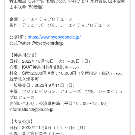
青山瑠里 石井千賀 七理ひなの 中村ひより 水野貴以 山木愛海
山本咲希 (50音順)
企画：シーエイティプロデュース
製作：アミューズ、ぴあ、シーエイティプロデュース
公演HP：
https://www.byebyebirdie.jp/
公式Twitter @byebyebirdiejp
【神奈川公演】
日程：2022年10月18日（火）～30日（日）
会場：KAAT神奈川芸術劇場<ホール>
料金：S席12,500円 A席：10,000円（全席指定・税込） ※未
就学児入場不可
一般発売日：2022年9月11日（日）
主催：フジテレビジョン、アミューズ、ぴあ、シーエイティ
プロデュース
お問い合わせ：公演事務局（平日 10：00〜18：00）
information2@pia.co.jp
【大阪公演】
日程：2022年11月5日（土）～7日（月）
会場：森ノ宮ピロティホール