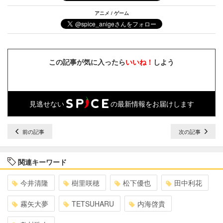
アニメ / ゲーム
この記事が気に入ったら
いいね！
しよう
見逃せない
の最新情報をお届けします
前の記事
次の記事
関連キーワード
今井清隆
樹里咲穂
松下優也
田中利花
霧矢大夢
TETSUHARU
内海啓貴