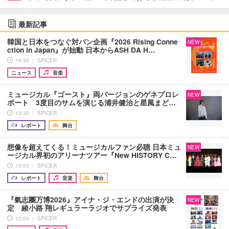
最新記事
韓国と日本をつなぐ対バン企画『2026 Rising Conne
NEW
ction in Japan』が始動 日本からASH DA H…
14:30 ｜ SPICER
ニュース
音楽
ミュージカル『ゴースト』両バージョンのゲネプロレ
NEW
ポート 3度目のサムを演じる浦井健治と星風まど…
13:30 ｜ SPICER
レポート
舞台
想像を超えてくる！ミュージカルファン必聴 日本ミュ
NEW
ージカル界初のアリーナツアー『New HISTORY C…
13:00 ｜ SPICER
レポート
音楽
舞台
『氣志團万博2026』アイナ・ジ・エンドの出演が決
NEW
定 綾小路 翔レギュラーラジオでサプライズ発表
12:00 ｜ SPICER