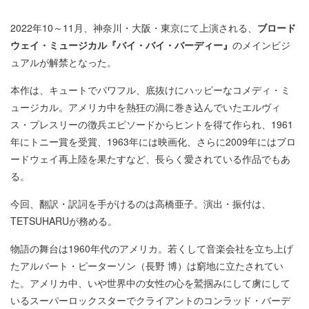
2022年10～11月、神奈川・大阪・東京にて上演される、
ブロード
ウェイ・ミュージカル『バイ・バイ・バーディー』
のメインビジ
ュアルが解禁となった。
本作は、キュートでパワフル、底抜けにハッピーなコメディ・ミ
ュージカル。アメリカ中を熱狂の渦に巻き込んでいたエルヴィ
ス・プレスリーの徴兵エピソードからヒントを得て作られ、1961
年にトニー賞を受賞、1963年には映画化、さらに2009年にはブロ
ードウェイ再上陸を果たすなど、長らく愛されている作品でもあ
る。
今回、翻訳・訳詞を手がけるのは高橋亜子。演出・振付は、
TETSUHARUが務める。
物語の舞台は1960年代のアメリカ。若くして音楽会社を立ち上げ
たアルバート・ピーターソン（長野 博）は窮地に立たされてい
た。アメリカ中、いや世界中の女性の心を鷲掴みにして虜にして
いるスーパーロックスターでクライアントのコンラッド・バーデ