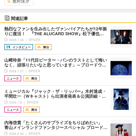
敷村珠夕
関連記事
熱烈なファンを生み出したヴァンパイアたちが12年振
りに復活！ 『THE ALUCARD SHOW』松下優也…
2026.7.28 ｜ SPICER
インタビュー
舞台
山﨑玲奈「11代目ピーター・パンのラストとして悔い
なく、頑張りたいなと思っています」～ブロードウ…
2026.7.27 ｜ SPICER
ニュース
舞台
ミュージカル『ジャック・ザ・リッパー』木村達成・
平間壮一（Wキャスト）ら出演者発表＆公演詳細・…
2026.7.8 ｜ SPICER
ニュース
舞台
内海啓貴「たくさんのサプライズをちりばめたい」
青山メインランドファンタジースペシャル ブロード…
2026.6.29 ｜ SPICER