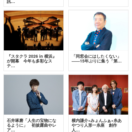
訊…
『スタクラ 2026 in 横浜』
「同窓会にはしたくない」
が開幕 今年も多彩なス
――15年ぶりに集う「第…
テ…
石井琢磨「人生の宝物にな
横内謙介×みょんふぁ×糸あ
るように」 初披露曲やレ
やつり人形一糸座 創作
ア…
人…