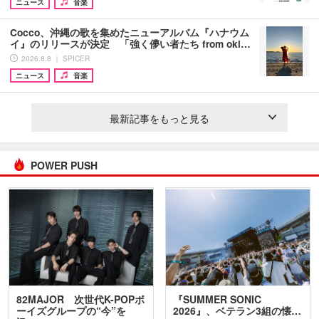
ニュース
音楽
Cocco、沖縄の歌を集めたニューアルバム『ハナウム
イ』のリリースが決定 「強く儚い者たち from oki…
2026.8.8 ｜ SPICER
ニュース
音楽
最新記事をもっと見る
POWER PUSH
82MAJOR 次世代K-POPボ
『SUMMER SONIC
ーイズグループの“今”を
2026』、ベテラン3組の懐…