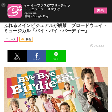
×
e＋(イープラス)アプリ - チケッ
ト・ニュース・スマチケ
表示
eplus inc.
無料 - Google Play
長野 博、霧矢大夢、松下優也らが揃った躍動感あ
ふれるメインビジュアルが解禁 ブロードウェイ・
ミュージカル『バイ・バイ・バーディー』
ニュース
舞台
2022.8.5
ポスト
シェア
送る