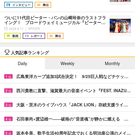
インタビュー
舞台
ついに11代目ピーター・パンの山﨑玲奈のラストフラ
イング！ ブロードウェイミュージカル『ピーター…
2026.6.17 ｜ SPICER
動画
レポート
舞台
人気記事ランキング
Daily
Weekly
Monthly
広島東洋カープ追加3試合決定！ 9/25巨人戦などチケッ…
1
位
西川貴教に直撃、滋賀最大の音楽イベント『FEST. INAZU…
2
位
大阪・茨木のライブハウス「JACK LION」存続支援ライ…
3
位
石田泰尚×渡辺雄一――破格の“音楽魂”が静かに燃える …
4
位
坂本冬美、歌手生活40周年記念でおくる明治座公演のメイ…
5
位