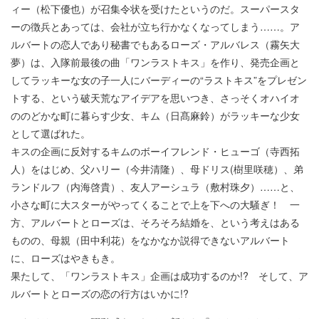
ィー（松下優也）が召集令状を受けたというのだ。スーパースタ
ーの徴兵とあっては、会社が立ち行かなくなってしまう……。ア
ルバートの恋人であり秘書でもあるローズ・アルバレス（霧矢大
夢）は、入隊前最後の曲「ワンラストキス」を作り、発売企画と
してラッキーな女の子一人にバーディーの“ラストキス”をプレゼン
トする、という破天荒なアイデアを思いつき、さっそくオハイオ
ののどかな町に暮らす少女、キム（日髙麻鈴）がラッキーな少女
として選ばれた。
キスの企画に反対するキムのボーイフレンド・ヒューゴ（寺西拓
人）をはじめ、父ハリー（今井清隆）、母ドリス(樹里咲穂）、弟
ランドルフ（内海啓貴）、友人アーシュラ（敷村珠夕）……と、
小さな町に大スターがやってくることで上を下への大騒ぎ！ 一
方、アルバートとローズは、そろそろ結婚を、という考えはある
ものの、母親（田中利花）をなかなか説得できないアルバート
に、ローズはやきもき。
果たして、「ワンラストキス」企画は成功するのか!? そして、ア
ルバートとローズの恋の行方はいかに!?