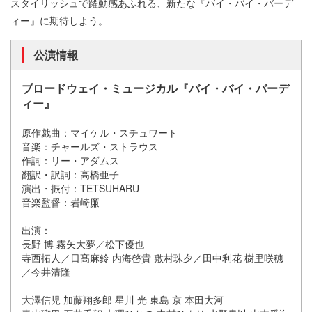
スタイリッシュで躍動感あふれる、新たな『バイ・バイ・バーデ
ィー』に期待しよう。
公演情報
ブロードウェイ・ミュージカル『バイ・バイ・バーデ
ィー』
原作戯曲：マイケル・スチュワート
音楽：チャールズ・ストラウス
作詞：リー・アダムス
翻訳・訳詞：高橋亜子
演出・振付：TETSUHARU
音楽監督：岩崎廉
出演：
長野 博 霧矢大夢／松下優也
寺西拓人／日髙麻鈴 内海啓貴 敷村珠夕／田中利花 樹里咲穂
／今井清隆
大澤信児 加藤翔多郎 星川 光 東島 京 本田大河