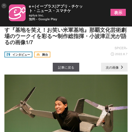
×
e＋(イープラス)アプリ - チケッ
ト・ニュース・スマチケ
表示
eplus inc.
無料 - Google Play
ウチナーンチュが沖縄を笑い、生きる元気を取り戻
す『基地を笑え！お笑い米軍基地』那覇文化芸術劇
場のウークイを彩る〜制作総指揮・小波津正光が語
るの画像1/7
SPICER+
2022.8.7
インタビュー
舞台
記事に戻る
次の画像