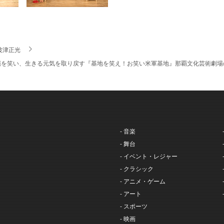
波津正光
縄を笑い、生きる元気を取り戻す『基地を笑え！お笑い米軍基地』那覇文化芸術劇場
- 音楽
- 舞台
- イベント・レジャー
- クラシック
- アニメ・ゲーム
- アート
- スポーツ
- 映画