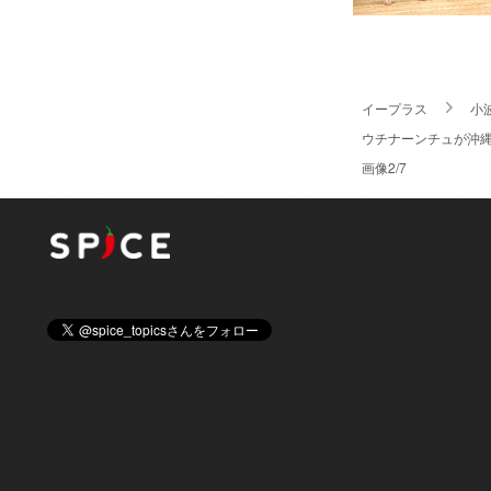
イープラス
小
ウチナーンチュが沖
画像2/7