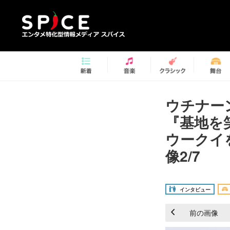
ウチナー
『基地を
ウークイ
像2/7
インタビュー
前の画像