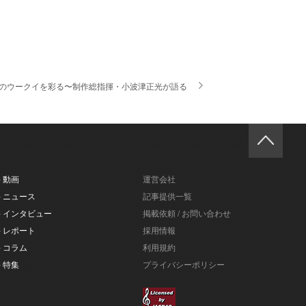
のウークイを彩る〜制作総指揮・小波津正光が語る
- 動画
運営会社
- ニュース
記事提供一覧
- インタビュー
掲載依頼 / お問い合わせ
- レポート
採用情報
- コラム
利用規約
- 特集
プライバシーポリシー