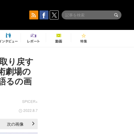
取り戻す
術劇場の
語るの画
SPICER+
2022.8.7
次の画像