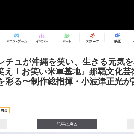
ンチュが沖縄を笑い、生きる元気を
笑え！お笑い米軍基地』那覇文化芸
を彩る〜制作総指揮・小波津正光が
舞台
記事に戻る