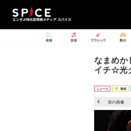
なまめか
イチ☆光
ニュース
動画
前の画像