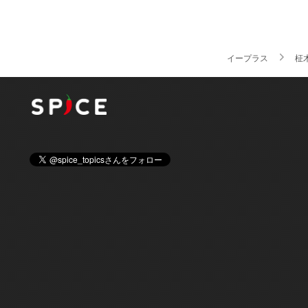
イープラス
柾