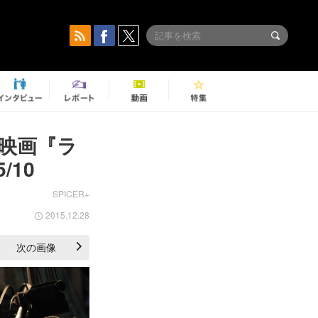
映画『ラ
10
SPICER+
2015.12.28
次の画像