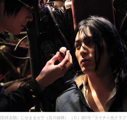
宮祥太朗）にせまるゼラ（古川雄輝） （Ｃ）2015『ライチ☆光クラ