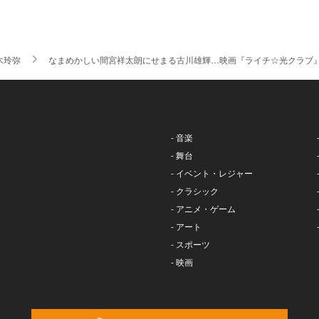
木玲弥
なまめかしい間宮祥太朗にせまる古川雄輝…映画『ライチ☆光クラブ
- 音楽
- 舞台
- イベント・レジャー
- クラシック
- アニメ・ゲーム
- アート
- スポーツ
- 映画