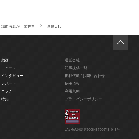
』場面写真が一挙解禁
画像5/10
- 動画
運営会社
- ニュース
記事提供一覧
- インタビュー
掲載依頼 / お問い合わせ
- レポート
採用情報
- コラム
利用規約
- 特集
プライバシーポリシー
JASRAC許諾第9008487009Y31018号