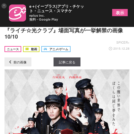
×
e＋(イープラス)アプリ - チケッ
ト・ニュース・スマチケ
表示
eplus inc.
無料 - Google Play
なまめかしい間宮祥太朗にせまる古川雄輝…映画
『ライチ☆光クラブ』場面写真が一挙解禁の画像
10/10
SPICER+
2015.12.28
ニュース
動画
アニメ/ゲーム
前の画像
記事に戻る