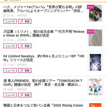
ハク。メジャー1stアルバム『世界が変わる時』の詳
NEW
細発表、アルバムよりオープニングナンバー「渋谷…
21:00 ｜ SPICER
ニュース
音楽
川辺素（ミツメ）、初の自主企画『“行方不明”Releas
NEW
e Show at WWW』開催が決定
21:00 ｜ SPICER
ニュース
音楽
04 Limited Sazabys、約1年8ヶ月ぶりニューEP『VIE
W』リリースが決定
17:00 ｜ SPICER
ニュース
音楽
清 竜人FRIENDS、初の全国ツアー『TOMODACHI T
OUR』開催が決定 神戸・東京・名古屋・横浜の…
16:00 ｜ SPICER
ニュース
音楽
韓国と日本をつなぐ対バン企画『2026 Rising Conne