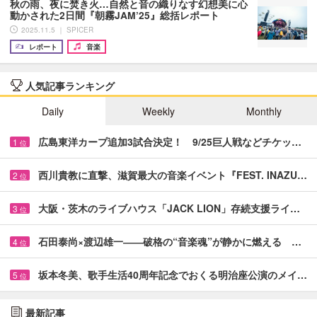
秋の雨、夜に焚き火…自然と音の織りなす幻想美に心
動かされた2日間『朝霧JAM’25』総括レポート
2025.11.5 ｜ SPICER
レポート
音楽
人気記事ランキング
Daily
Weekly
Monthly
広島東洋カープ追加3試合決定！ 9/25巨人戦などチケッ…
1
位
西川貴教に直撃、滋賀最大の音楽イベント『FEST. INAZU…
2
位
大阪・茨木のライブハウス「JACK LION」存続支援ライ…
3
位
石田泰尚×渡辺雄一――破格の“音楽魂”が静かに燃える …
4
位
坂本冬美、歌手生活40周年記念でおくる明治座公演のメイ…
5
位
最新記事