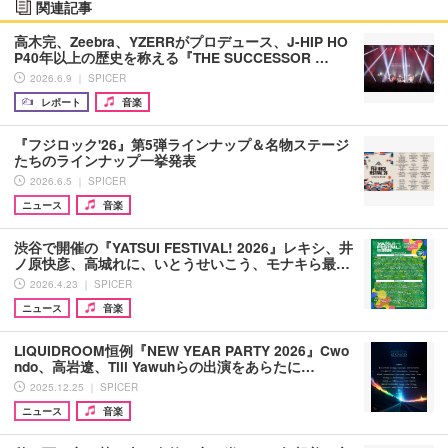
関連記事
高木完、Zeebra、YZERRがプロデュース、J-HIP HO
P40年以上の歴史を称える『THE SUCCESSOR …
2026.6.9 ｜ SPICER
レポート
音楽
『フジロック'26』第5弾ラインナップ＆名物ステージ
たちのラインナップ一挙発表
2026.6.5 ｜ SPICER
ニュース
音楽
渋谷で開催の『YATSUI FESTIVAL! 2026』レキシ、井
ノ原快彦、高城れに、いとうせいこう、モナキら最…
2026.4.23 ｜ SPICER
ニュース
音楽
LIQUIDROOM恒例『NEW YEAR PARTY 2026』Cwo
ndo、高岩遼、Till Yawuhらの出演をあらたに…
2025.12.25 ｜ SPICER
ニュース
音楽