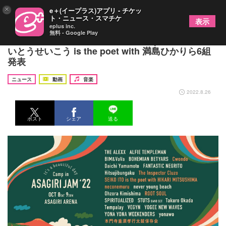
×
e＋(イープラス)アプリ - チケッ
ト・ニュース・スマチケ
表示
eplus inc.
無料 - Google Play
『朝霧JAM』出演者第2弾でThe Inspector Cluzo、
いとうせいこう is the poet with 満島ひかりら6組
発表
ニュース
動画
音楽
2022.8.26
ポスト
シェア
送る