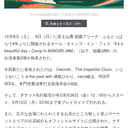
『It’s a beautiful day～Camp in ASAGIRI JAM』
画像を全て表示（3件）
10月8日（土）、9日（日）に富士山麓 朝霧アリーナ・ふもとっぱ
らで4年ぶりに開催されるオール・キャンプ・イン・フェス『It’s a
beautiful day～Camp in ASAGIRI JAM』（以下、朝霧JAM）の、
出演者第2弾が発表された。
今回新たに発表されたのは、Cwondo、The Inspector Cluzo、いと
うせいこう is the poet with 満島ひかり、neco眠る、ROOT
SOUL、本門寺重須孝行太鼓保存会の6組。
そして、
先行販売が本日8月26日（金）12：00からスター
ト、9月12日（月）23:00まで各プレイガイドで行われる。
また、広大な会場にわくわくするお店がところ狭しと並ぶマーケ
ットエリアの出店紹介もオフィシャルサイトに公開された。ナチ
ュラルファッション、ハンドメイドのアクセサリーや雑貨、フェ