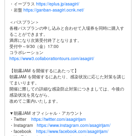
・イープラス
https://eplus.jp/asagiri/
・岩盤
https://ganban-asagiri.ocnk.net/
＜バスプラン＞
各種バスプランの申し込みと合わせて入場券を同時に購入す
ることができます。
満席になり次第受付終了となります。
受付中～9/30（金）17:00
コラボレーション
https://www3.collaborationtours.com/asagiri/
【朝霧JAM を開催するにあたって】
朝霧JAM を開催するにあたり、感染状況に応じた対策を講じ
てまいります。
開催に際しての詳細な感染防止対策につきましては、今後の
感染状況を見ながら、
改めてご案内いたします。
▼朝霧JAM オフィシャル・アカウント
・Twitter
https://twitter.com/asagirijam
・Instagram
https://www.instagram.com/asagirijam/
・facebook
https://www.facebook.com/asagirijam/