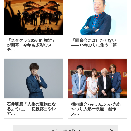
『スタクラ 2026 in 横浜』
「同窓会にはしたくない」
が開幕 今年も多彩なス
――15年ぶりに集う「第…
テ…
石井琢磨「人生の宝物にな
横内謙介×みょんふぁ×糸あ
るように」 初披露曲やレ
やつり人形一糸座 創作
ア…
人…
さらに読み込む