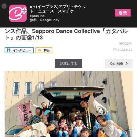
×
e＋(イープラス)アプリ - チケッ
ト・ニュース・スマチケ
表示
eplus inc.
無料 - Google Play
羊屋白玉インタビュー～未来へ思いや夢を届けるダ
ンス作品、Sapporo Dance Collective『カタパル
ト』の画像1/13
SPICER+
2022.8.30
インタビュー
舞台
記事に戻る
次の画像