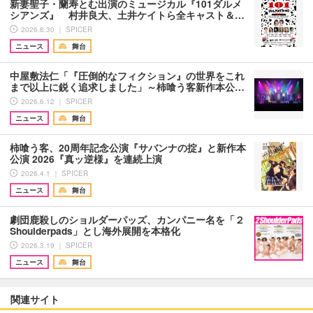
新妻聖子・蘭寿とむ出演のミュージカル『101ダルメ
シアンズ』 村井良大、土井ケイトら全キャスト＆…
2026.6.30 ｜ SPICER
ニュース
舞台
中屋敷法仁「『圧倒的なフィクション』の世界をこれ
まで以上に鋭く追求しました」～柿喰う客新作本公…
2026.6.12 ｜ SPICER
ニュース
舞台
柿喰う客、20周年記念公演『サバンナの掟』と新作本
公演 2026『真ッ逆様』を連続上演
2026.4.1 ｜ SPICER
ニュース
舞台
劇団鹿殺しのショルダーパッズ、カンパニー名を「２
Shoulderpads」とし海外展開を本格化
2026.3.19 ｜ SPICER
ニュース
舞台
関連サイト