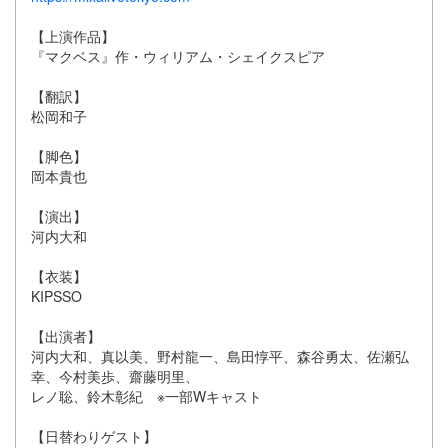
【上演作品】
『マクベス』作・ウィリアム・シェイクスピア
【翻訳】
松岡和子
【脚色】
岡本貴也
【演出】
河内大和
【衣装】
KIPSSO
【出演者】
河内大和、真以美、野村龍一、島田惇平、森谷勇太、佐瀬弘
幸、今村美歩、齋藤明里、
レノ聡、鈴木彰紀 ※一部Wキャスト
【日替わりゲスト】