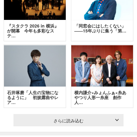
『スタクラ 2026 in 横浜』
「同窓会にはしたくない」
が開幕 今年も多彩なス
――15年ぶりに集う「第…
テ…
石井琢磨「人生の宝物にな
横内謙介×みょんふぁ×糸あ
るように」 初披露曲やレ
やつり人形一糸座 創作
ア…
人…
さらに読み込む