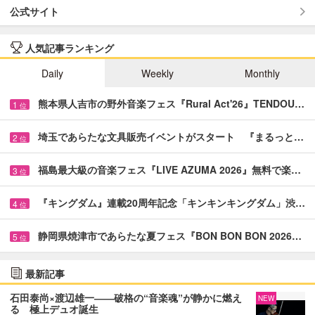
公式サイト
人気記事ランキング
Daily
Weekly
Monthly
熊本県人吉市の野外音楽フェス『Rural Act'26』TENDOU…
1
位
埼玉であらたな文具販売イベントがスタート 『まるっと…
2
位
福島最大級の音楽フェス『LIVE AZUMA 2026』無料で楽…
3
位
『キングダム』連載20周年記念「キンキンキングダム」渋…
4
位
静岡県焼津市であらたな夏フェス『BON BON BON 2026…
5
位
最新記事
石田泰尚×渡辺雄一――破格の“音楽魂”が静かに燃え
NEW
る 極上デュオ誕生