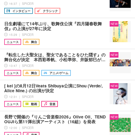
16:37 ｜ SPICER
インタビュー
クラシック
日生劇場にて14年ぶり、歌舞伎公演『四月陽春歌舞
NEW
伎』の上演が27年に決定
15:29 ｜ SPICER
ニュース
舞台
『転生した大聖女は、聖女であることをひた隠す』の
NEW
舞台化が決定 本西彩希帆、小松準弥、井阪郁巳が…
13:47 ｜ SPICER
ニュース
舞台
アニメ/ゲーム
[ kei ]の8月12日Veats Shibuya公演にShou (Verde/,
NEW
Alice Nine.) の出演が決定
12:31 ｜ SPICER
ニュース
動画
音楽
長野で開催の『りんご音楽祭2026』Olive Oil、TEND
NEW
OUJIら第11弾出演アーティスト（16組）を発表
12:00 ｜ SPICER