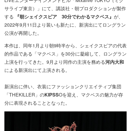
LIVEエンターテインメントビル「Mixalive TOKYO（ミク
サライブ東京）」にて、講談社・朝プロダクションが製作
する
『朝シェイクスピア 30分でわかるマクベス』
が、
2022年9月11日より装いも新たに、新演出にてロングラン
公演が再開した。
本作は、同年1月より朝9時半から、シェイクスピアの代表
的作品である「マクベス」を30分に凝縮して、ロングラン
上演を行ってきた。9月より同作の主演を務める
河内大和
による新演出にて上演される。
新演出に伴い、衣装にファッションクリエイティブ集団
「THEKILLER」の
KIPSS
Oを迎え、マクベスの魅力が存
分に表現されることとなった。