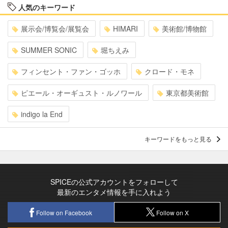
人気のキーワード
展示会/博覧会/展覧会
HIMARI
美術館/博物館
SUMMER SONIC
堀ちえみ
フィンセント・ファン・ゴッホ
クロード・モネ
ピエール・オーギュスト・ルノワール
東京都美術館
indigo la End
キーワードをもっと見る
SPICEの公式アカウントをフォローして
最新のエンタメ情報を手に入れよう
Follow on Facebook
Follow on X