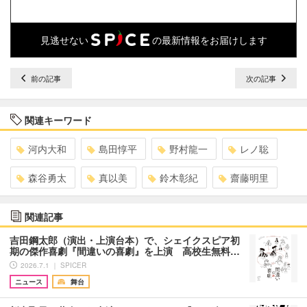
見逃せない
の最新情報をお届けします
前の記事
次の記事
関連キーワード
河内大和
島田惇平
野村龍一
レノ聡
森谷勇太
真以美
鈴木彰紀
齋藤明里
関連記事
吉田鋼太郎（演出・上演台本）で、シェイクスピア初
期の傑作喜劇『間違いの喜劇』を上演 高校生無料…
2026.7.1 ｜ SPICER
ニュース
舞台