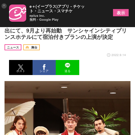
×
e＋(イープラス)アプリ - チケッ
ト・ニュース・スマチケ
表示
eplus inc.
無料 - Google Play
『朝シェイクスピア 30分でわかるマクベス』新演
出にて、9月より再始動 サンシャインシティプリ
ンスホテルにて宿泊付きプランの上演が決定
ニュース
舞台
2022.9.14
ポスト
シェア
送る