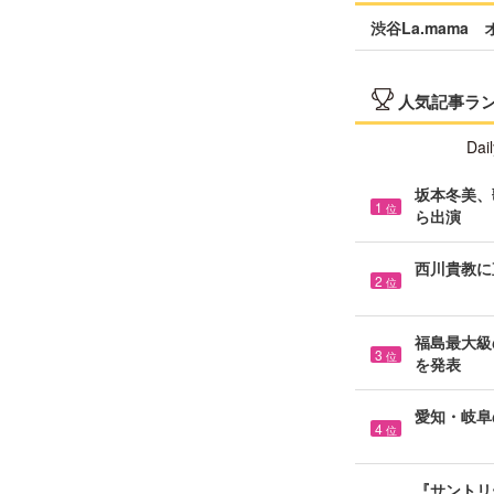
渋谷La.mama
人気記事ラ
Dail
坂本冬美、
1
位
ら出演
西川貴教に
2
位
福島最大級の
3
位
を発表
愛知・岐阜
4
位
『サントリ