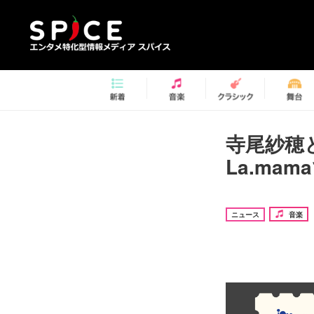
寺尾紗穂
La.ma
ニュース
音楽