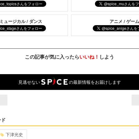
 ミュージカル / ダンス
アニメ / ゲー
この記事が気に入ったら
いいね！
しよう
見逃せない
の最新情報をお届けします
ード
下津光史