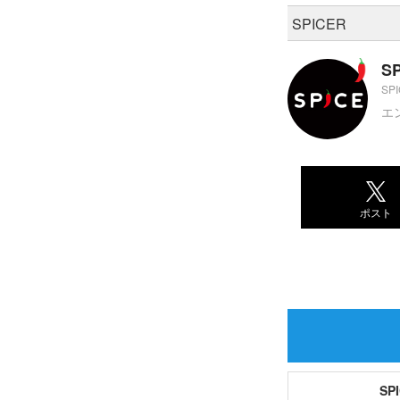
SPICER
S
SP
エ
ポスト
S