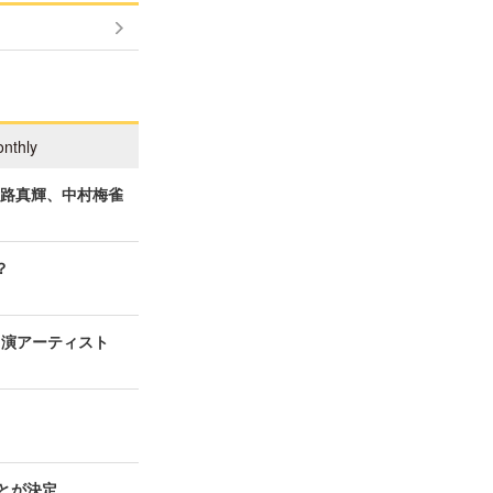
nthly
一路真輝、中村梅雀
？
の出演アーティスト
ことが決定