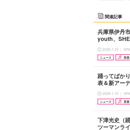
関連記事
兵庫県伊丹市『I
youth、
2026.7.16 ｜ SP
ニュース
音楽
踊ってばか
表＆新アー
2026.1.10 ｜ SP
ニュース
音楽
下津光史（踊
ツーマンライブ