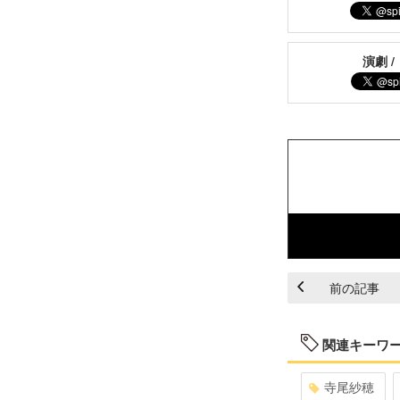
演劇 /
前の記事
関連キーワ
寺尾紗穂