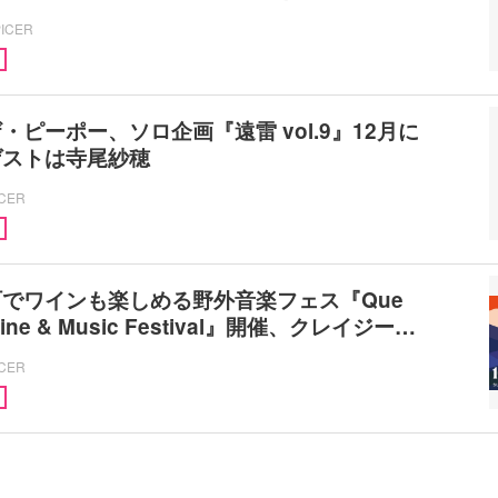
PICER
・ピーポー、ソロ企画『遠雷 vol.9』12月に
ゲストは寺尾紗穂
ICER
でワインも楽しめる野外音楽フェス『Que
 Wine & Music Festival』開催、クレイジー…
ICER