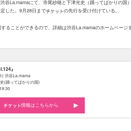
日に渋谷La.mamaにて、寺尾紗穂と下津光史（踊ってばかりの国
定した。9月28日まで
の先行を受け付けている。
場することができるので、詳細は渋谷La.mamaのホームペー
l.124』
木) 渋谷La.mama
光史(踊ってばかりの国)
t19:30
情報はこちらから