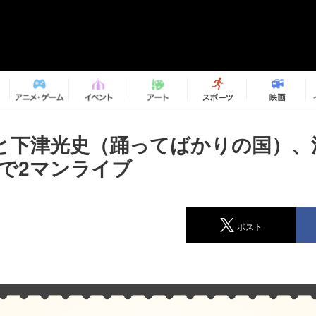
と下津光史（踊ってばかりの国）、
maで2マンライブ
ポスト