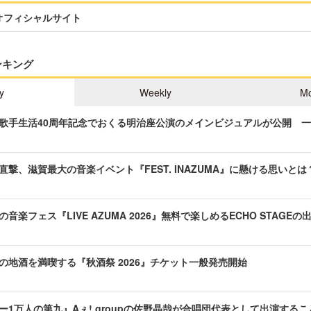
 オフィシャルサイト
ンキング
y
Weekly
Mo
歌手生活40周年記念でおくる明治座公演のメインビジュアルが公開 
直撃、滋賀最大の音楽イベント『FEST. INAZUMA』に懸ける思いとは
音楽フェス『LIVE AZUMA 2026』無料で楽しめるECHO STAGE
の地酒を満喫する『秋酒祭 2026』チケット一般発売開始
ー1万人の第九』Aぇ! groupの佐野晶哉が合唱団代表として出演する