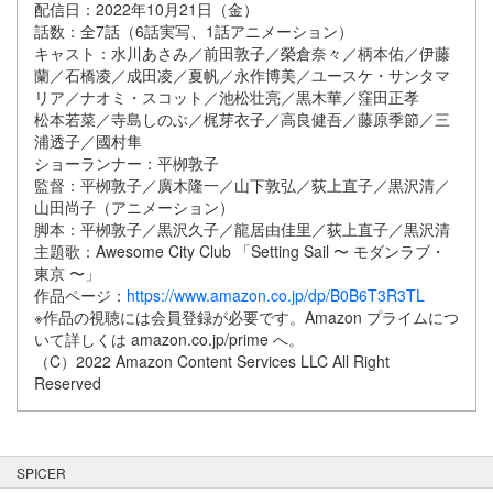
配信日：2022年10月21日（金）
話数：全7話（6話実写、1話アニメーション）
キャスト：水川あさみ／前田敦子／榮倉奈々／柄本佑／伊藤
蘭／石橋凌／成田凌／夏帆／永作博美／ユースケ・サンタマ
リア／ナオミ・スコット／池松壮亮／黒木華／窪田正孝
松本若菜／寺島しのぶ／梶芽衣子／高良健吾／藤原季節／三
浦透子／國村隼
ショーランナー：平栁敦子
監督：平栁敦子／廣木隆一／山下敦弘／荻上直子／黒沢清／
山田尚子（アニメーション）
脚本：平栁敦子／黒沢久子／龍居由佳里／荻上直子／黒沢清
主題歌：Awesome City Club 「Setting Sail 〜 モダンラブ・
東京 〜」
作品ページ：
https://www.amazon.co.jp/dp/B0B6T3R3TL
※作品の視聴には会員登録が必要です。Amazon プライムにつ
いて詳しくは amazon.co.jp/prime へ。
（C）2022 Amazon Content Services LLC All Right
Reserved
SPICER