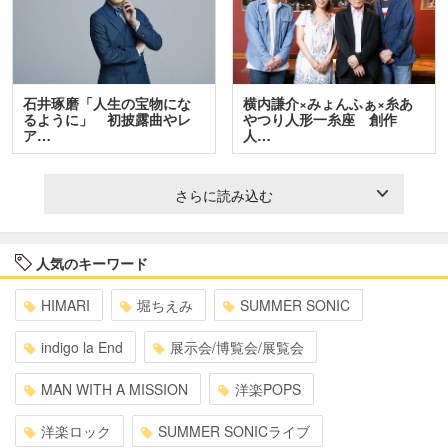
石井琢磨「人生の宝物にな
横内謙介×みょんふぁ×糸あ
るように」 初披露曲やレ
やつり人形一糸座 創作
ア…
人…
さらに読み込む
人気のキーワード
HIMARI
堀ちえみ
SUMMER SONIC
indigo la End
展示会/博覧会/展覧会
MAN WITH A MISSION
洋楽POPS
洋楽ロック
SUMMER SONICライブ