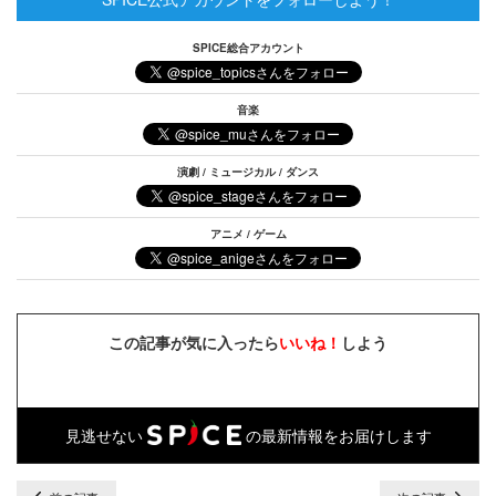
SPICE総合アカウント
音楽
演劇 / ミュージカル / ダンス
アニメ / ゲーム
この記事が気に入ったら
いいね！
しよう
見逃せない
の最新情報をお届けします