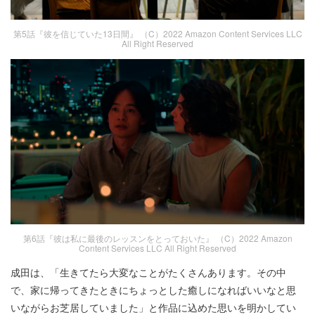
第5話『彼を信じていた13日間』 （C）2022 Amazon Content Services LLC
All Right Reserved
第6話『彼は私に最後のレッスンをとっておいた』 （C）2022 Amazon
Content Services LLC All Right Reserved
成田は、「生きてたら大変なことがたくさんあります。その中
で、家に帰ってきたときにちょっとした癒しになればいいなと思
いながらお芝居していました」と作品に込めた思いを明かしてい