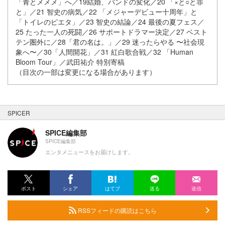
「青とメメメ」へ／19結婚、バンドの変化／20 「×と○と罪
と」／21 智史の病気／22 「メジャーデビュー十周年」と
「トイレのピエタ」／23 智史の結論／24 最後の夏フェス／
25 たった一人の死闘／26 サポートドラマー決定／27 ベスト
テン圏外に／28「君の名は。」／29 迷ったらやる 〜社会現
象へ〜／30「人間開花」／31 紅白歌合戦／32 「Human
Bloom Tour」／武田祐介 特別寄稿
（目次の一部は変更になる場合があります）
SPICER
SPICE編集部
SPICE編集部
エンタメニュースをお届けします。
ポスト
シェア
はてブ
送る
送信
RSSフィードの購読はこちら