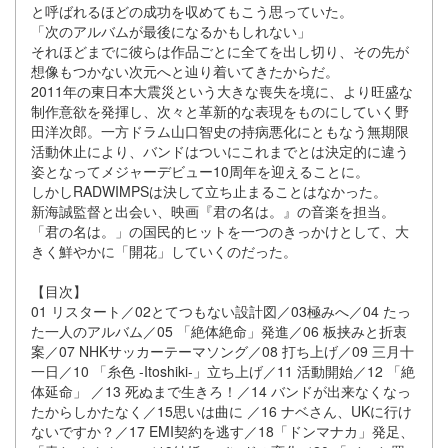
と呼ばれるほどの成功を収めてもこう思っていた。
「次のアルバムが最後になるかもしれない」
それほどまでに彼らは作品ごとに全てを出し切り、その先が
想像もつかない次元へと辿り着いてきたからだ。
2011年の東日本大震災という大きな喪失を境に、より旺盛な
制作意欲を発揮し、次々と革新的な表現をものにしていく野
田洋次郎。一方ドラム山口智史の持病悪化にともなう無期限
活動休止により、バンドはついにこれまでとは決定的に違う
姿となってメジャーデビュー10周年を迎えることに。
しかしRADWIMPSは決して立ち止まることはなかった。
新海誠監督と出会い、映画『君の名は。』の音楽を担当。
「君の名は。」の国民的ヒットを一つのきっかけとして、大
きく鮮やかに「開花」していくのだった。
【目次】
01 リスタート／02とてつもない設計図／03極みへ／04 たっ
た一人のアルバム／05 「絶体絶命」発進／06 板挟みと折衷
案／07 NHKサッカーテーマソング／08 打ち上げ／09 三月十
一日／10 「糸色 -Itoshiki-」立ち上げ／11 活動開始／12 「絶
体延命」 ／13 死ぬまで生きろ！／14 バンドが出来なくなっ
たからしかたなく／15思いは曲に ／16 ナベさん、UKに行け
ないですか？／17 EMI契約を逃す／18「ドンマナカ」発足、