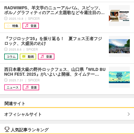
RADWIMPS、羊文学のニューアルバム、スピッツ、
ポルノグラフィティのアニメ主題歌など今週注目の…
2025.10.8 ｜ SPICER
特集
音楽
『フジロック'25』を振り返る！ 夏フェス王者フジ
ロック、大盛況のわけ
2025.8.6 ｜ SPICER
コラム
動画
音楽
西日本最大級の野外ロックフェス、山口県『WILD BU
NCH FEST. 2025』がいよいよ開催、タイムテー…
2025.7.31 ｜ SPICER
ニュース
音楽
関連サイト
オフィシャルサイト
人気記事ランキング