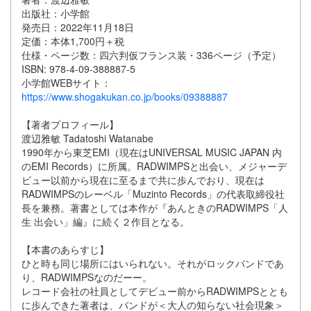
出版社：小学館
発売日：2022年11月18日
定価：本体1,700円＋税
仕様・ページ数：四六判仮フランス装・336ページ（予定）
ISBN: 978-4-09-388887-5
小学館WEBサイト：
https://www.shogakukan.co.jp/books/09388887
【著者プロフィール】
渡辺雅敏 Tadatoshi Watanabe
1990年から東芝EMI（現在はUNIVERSAL MUSIC JAPAN 内
のEMI Records）に所属。RADWIMPSと出会い、メジャーデ
ビュー以前から現在に至るまで共に歩んでおり、現在は
RADWIMPSのレーベル「Muzinto Records」の代表取締役社
長を兼務。著書としては本作が『あんときのRADWIMPS「人
生 出会い」編』に続く２作目となる。
【本書のあらすじ】
ひと時も同じ場所にはいられない。それがロックバンドであ
り、RADWIMPSなのだーー。
レコード会社の社員としてデビュー前からRADWIMPSととも
に歩んできた著者は、バンドが＜大人の知らない社会現象＞