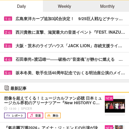
Daily
Weekly
Monthly
広島東洋カープ追加3試合決定！ 9/25巨人戦などチケッ…
1
位
西川貴教に直撃、滋賀最大の音楽イベント『FEST. INAZU…
2
位
大阪・茨木のライブハウス「JACK LION」存続支援ライ…
3
位
石田泰尚×渡辺雄一――破格の“音楽魂”が静かに燃える …
4
位
坂本冬美、歌手生活40周年記念でおくる明治座公演のメイ…
5
位
最新記事
想像を超えてくる！ミュージカルファン必聴 日本ミュ
NEW
ージカル界初のアリーナツアー『New HISTORY C…
13:00 ｜ SPICER
レポート
音楽
舞台
『氣志團万博2026』アイナ・ジ・エンドの出演が決
NEW