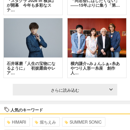
『スタクラ 2026 in 横浜』
「同窓会にはしたくない」
が開幕 今年も多彩なス
――15年ぶりに集う「第…
テ…
石井琢磨「人生の宝物にな
横内謙介×みょんふぁ×糸あ
るように」 初披露曲やレ
やつり人形一糸座 創作
ア…
人…
さらに読み込む
人気のキーワード
HIMARI
堀ちえみ
SUMMER SONIC