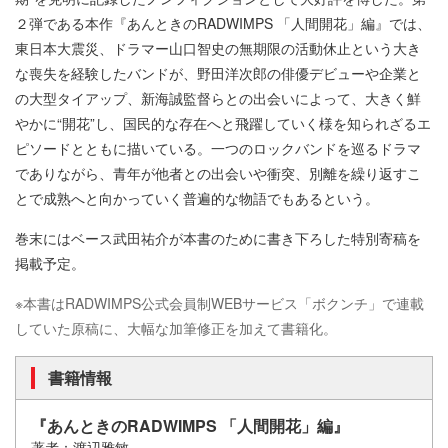
２弾である本作『あんときのRADWIMPS 「人間開花」編』では、
東日本大震災、ドラマー山口智史の無期限の活動休止という大き
な喪失を経験したバンドが、野田洋次郎の俳優デビューや企業と
の大型タイアップ、新海誠監督らとの出会いによって、大きく鮮
やかに“開花”し、国民的な存在へと飛躍していく様を知られざるエ
ピソードとともに描いている。一つのロックバンドを巡るドラマ
でありながら、青年が他者との出会いや衝突、別離を繰り返すこ
とで成熟へと向かっていく普遍的な物語でもあるという。
巻末にはベース武田祐介が本書のために書き下ろした特別寄稿を
掲載予定。
※本書はRADWIMPS公式会員制WEBサービス「ボクンチ」で連載
していた原稿に、大幅な加筆修正を加えて書籍化。
書籍情報
『あんときのRADWIMPS 「人間開花」編』
著者：渡辺雅敏