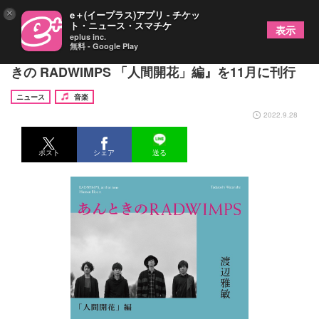
×
e＋(イープラス)アプリ - チケッ
ト・ニュース・スマチケ
表示
eplus inc.
無料 - Google Play
RADWIMPS、公式ノンフィクション第2弾『あんと
きの RADWIMPS 「人間開花」編』を11月に刊行
ニュース
音楽
2022.9.28
ポスト
シェア
送る