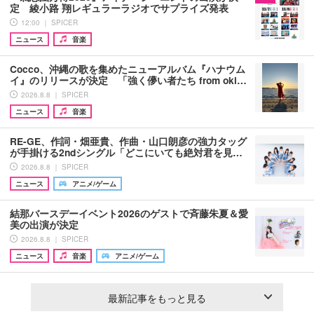
定 綾小路 翔レギュラーラジオでサプライズ発表
12:00 ｜ SPICER
ニュース
音楽
Cocco、沖縄の歌を集めたニューアルバム『ハナウム
イ』のリリースが決定 「強く儚い者たち from oki…
2026.8.8 ｜ SPICER
ニュース
音楽
RE-GE、作詞・畑亜貴、作曲・山口朗彦の強力タッグ
が手掛ける2ndシングル「どこにいても絶対君を見…
2026.8.8 ｜ SPICER
ニュース
アニメ/ゲーム
結那バースデーイベント2026のゲストで斉藤朱夏＆愛
美の出演が決定
2026.8.8 ｜ SPICER
ニュース
音楽
アニメ/ゲーム
最新記事をもっと見る