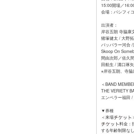
15:00開場／16:
会場：パシフィコ
出演者：
岸谷五朗 寺脇康
猪塚健太 / 大野拓
パッパラー河合 /清
Skoop On So
間由次郎／佐久間雄
田航生 / 溝口琢矢
※岸谷五朗、寺
＜BAND MEMB
THE VERIETY B
エンペラー福田 / 
▼券種
＜来場
料金：指
する年齢制限な