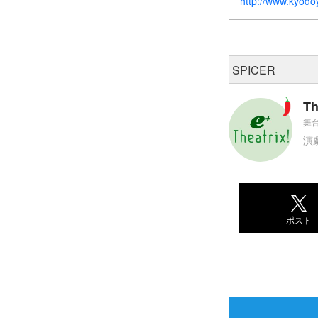
http://www.kyod
SPICER
Th
舞台
演
ポスト