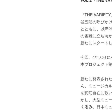
VOL.2『THE VA
『THE VARIE
谷五朗の呼びか
とともに、以降2
の困難に立ち向かう子
新たにスタート
今回、4年ぶりに有観客
本プロジェクト第
新たに発表された
ん、ミュージカ
を変幻自在に歌
かし、大型ミュ
くるみ
。日本ミ