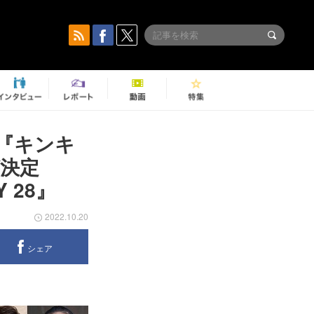
『キンキ
が決定
TY 28』
2022.10.20
シェア