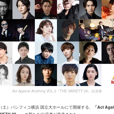
Act Against Anything VOL.2『THE VARIETY 28』出演者
26日（土）パシフィコ横浜 国立大ホールにて開催する、
「Act Agai