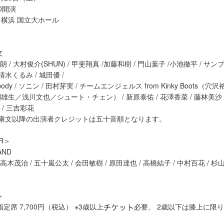
00開演
横浜 国立大ホール
文
朗 / 大村俊介(SHUN) / 甲斐翔真 /加藤和樹 / 門山葉子 /小池徹平 / 
水くるみ / 城田優 /
mebody / ソニン / 田村芽実 / チームエンジェルス from Kinky Boots
生／浅川文也／シュート・チェン） / 新原泰佑 / 花澤香菜 / 藤林美沙 /
 / 三吉彩花
脇康文以降の出演者クレジットは五十音順となります。
ER＞
AND
高木茂治 / 五十嵐公太 / 会田敏樹 / 原田達也 / 高橋結子 / 中村百花 / 
＞
定席 7,700円（税込） ※3歳以上
必要、 2歳以下は膝上に限
し