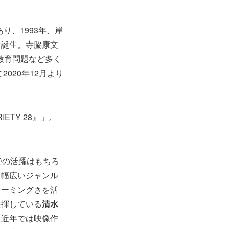
であり、1993年、岸
て誕生。寺脇康文
教育問題など多く
て2020年12月より
RIETY 28』」。
での活躍はもちろ
、幅広いジャンル
ャーミングさを活
発揮している
清水
、近年では映像作