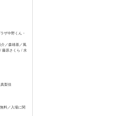
サンプラザ中野くん・
（穴沢裕介／森雄基／風
 藤原さくら / 水
杉山真梨佳
り無料／入場に関