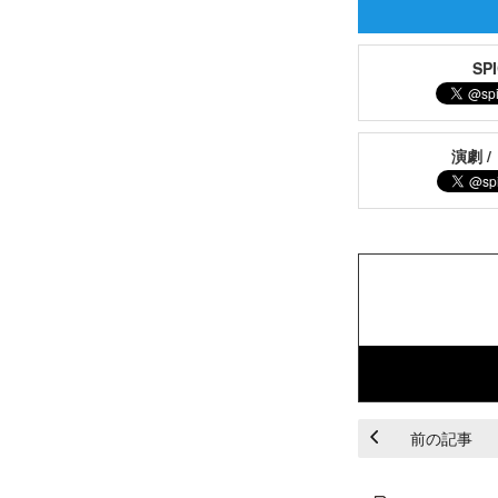
S
演劇 /
前の記事