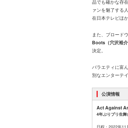
品でも確かな存
ァンを魅了する
在日本テレビほ
また、ブロード
Boots（穴沢
決定。
バラエティに富ん
別なエンターテ
公演情報
Act Against 
4年ぶりブリ生
日程：2022年1