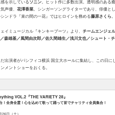
在感を示している
ソニン
。ヒット作に多数出演。透明感のある
人気声優、
花澤香菜
。シンガーソングライターであり、俳優と
かシンドラ『束の間の一花』ではヒロインを務める
藤原さくら
ウェイミュージカル『キンキーブーツ』より、
チームエンジェルス 
裕介／森雄基／風間由次郎／佐久間雄生／浅川文也／シュート・
だ出演者がパシフィコ横浜 国立大ホールに集結し、この日に
インメントショーをおくる。
Anything VOL.2『THE VARIETY 28』
舞台！全身全霊！心を込めて歌って踊って皆でチャリティ全員集合！
1月26日（土）