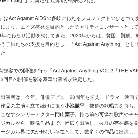
RIETY 28』」
の新たな出演者が発表された。
TY』はAct Against AIDSの多岐にわたるプロジェクトのひとつ
けにより、エイズ啓発を目的としたチャリティコンサートとし
6年にわたり活動を続けてきた。2020年からは、貧困、難病、
供たちの支援を目的とし、「Act Against Anything」とし
した。
での開催を行う「Act Against Anything VOL.2『THE VA
2回目の開催を彩る豪華出演者が決定した。
出演者は、今年、俳優デビュー20周年を迎え、ドラマ・映画
ル作品の主演も立て続けに担う
小池徹平
。抜群の歌唱力を持ち
いこなすシンガーアクター
門山葉子
。持ち前の可憐な歌声やチ
ージカルから、映像作品まで、幅広く出演し、抜群の存在感を
ュージカル界に欠かせない存在として、数多くの作品に出演し