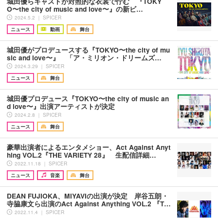
城田優らキャストが対照的な衣裳で佇む 『TOKY
O〜the city of music and love〜』の新ビ…
2024.5.2 ｜ SPICER
ニュース
動画
舞台
城田優がプロデュースする『TOKYO〜the city of mu
sic and love〜』 「ア・ミリオン・ドリームズ…
2024.3.29 ｜ SPICER
ニュース
舞台
城田優プロデュース『TOKYO〜the city of music an
d love〜』出演アーティストが決定
2024.2.8 ｜ SPICER
ニュース
舞台
豪華出演者によるエンタメショー、Act Against Anyt
hing VOL.2『THE VARIETY 28』 生配信詳細…
2022.11.18 ｜ SPICER
ニュース
音楽
舞台
DEAN FUJIOKA、MIYAVIの出演が決定 岸谷五朗・
寺脇康文ら出演のAct Against Anything VOL.2 『T…
2022.11.4 ｜ SPICER