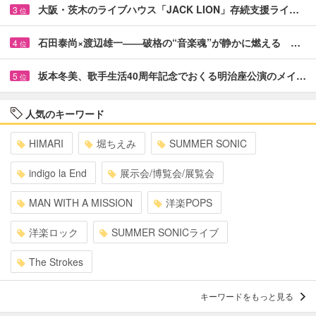
大阪・茨木のライブハウス「JACK LION」存続支援ライ…
3
位
石田泰尚×渡辺雄一――破格の“音楽魂”が静かに燃える …
4
位
坂本冬美、歌手生活40周年記念でおくる明治座公演のメイ…
5
位
人気のキーワード
HIMARI
堀ちえみ
SUMMER SONIC
indigo la End
展示会/博覧会/展覧会
MAN WITH A MISSION
洋楽POPS
洋楽ロック
SUMMER SONICライブ
The Strokes
キーワードをもっと見る