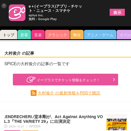
×
e＋(イープラス)アプリ - チケッ
ト・ニュース・スマチケ
表示
eplus inc.
無料 - Google Play
トップ
新着
音楽
クラシック
舞台
アニメ・ゲーム
イベン
大村俊介 の記事
SPICEの大村俊介の記事の一覧です
イープラスでチケット情報をチェック！
大村俊介 の最新情報をRSSで購読
.ENDRECHERI./堂本剛が、Act Against Anything VO
L.3『THE VARIETY 29』に出演決定
2024.10.21 ｜ SPICER