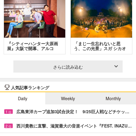
『シティーハンター大原画
「まじ一生忘れないと思
展』大阪で開幕、アルコ
う、この光景」スガ シカオ
＆…
と…
さらに読み込む
人気記事ランキング
Daily
Weekly
Monthly
広島東洋カープ追加3試合決定！ 9/25巨人戦などチケッ…
1
位
西川貴教に直撃、滋賀最大の音楽イベント『FEST. INAZU…
2
位