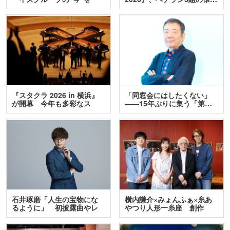
訊…
『スタクラ 2026 in 横浜』
「同窓会にはしたくない」
が開幕 今年も多彩なス
――15年ぶりに集う「第…
テ…
石井琢磨「人生の宝物にな
横内謙介×みょんふぁ×糸あ
るように」 初披露曲やレ
やつり人形一糸座 創作
ア…
人…