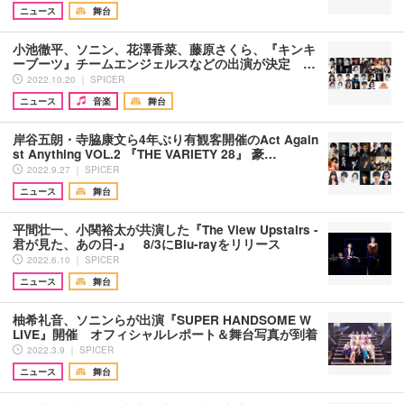
ニュース
舞台
小池徹平、ソニン、花澤香菜、藤原さくら、『キンキ
ーブーツ』チームエンジェルスなどの出演が決定 …
2022.10.20 ｜ SPICER
ニュース
音楽
舞台
岸谷五朗・寺脇康文ら4年ぶり有観客開催のAct Again
st Anything VOL.2 『THE VARIETY 28』 豪…
2022.9.27 ｜ SPICER
ニュース
舞台
平間壮一、小関裕太が共演した『The View Upstairs -
君が見た、あの日-』 8/3にBlu-rayをリリース
2022.6.10 ｜ SPICER
ニュース
舞台
柚希礼音、ソニンらが出演『SUPER HANDSOME W
LIVE』開催 オフィシャルレポート＆舞台写真が到着
2022.3.9 ｜ SPICER
ニュース
舞台