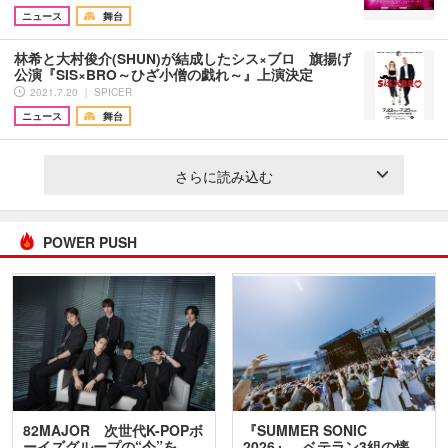
ニュース
舞台
林希と大村俊介(SHUN)が結成したシス×ブロ 旗揚げ
公演『SIS×BRO～ひざ小僧の戯れ～』上演決定
2021.7.20 ｜ SPICER
ニュース
舞台
さらに読み込む
POWER PUSH
82MAJOR 次世代K-POPボ
『SUMMER SONIC
ーイズグループの“今”を
2026』、ベテラン3組の懐…