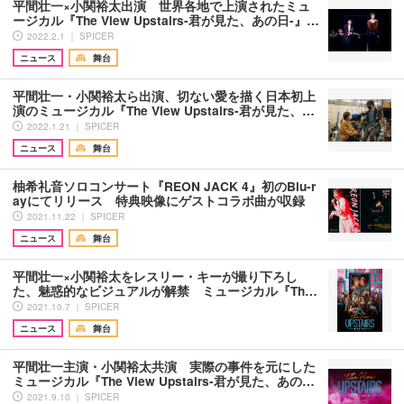
平間壮一×小関裕太出演 世界各地で上演されたミュ
ージカル『The View Upstairs-君が見た、あの日-』…
2022.2.1 ｜ SPICER
ニュース
舞台
平間壮一・小関裕太ら出演、切ない愛を描く日本初上
演のミュージカル『The View Upstairs-君が見た、…
2022.1.21 ｜ SPICER
ニュース
舞台
柚希礼音ソロコンサート『REON JACK 4』初のBlu-r
ayにてリリース 特典映像にゲストコラボ曲が収録
2021.11.22 ｜ SPICER
ニュース
舞台
平間壮一×小関裕太をレスリー・キーが撮り下ろし
た、魅惑的なビジュアルが解禁 ミュージカル『Th…
2021.10.7 ｜ SPICER
ニュース
舞台
平間壮一主演・小関裕太共演 実際の事件を元にした
ミュージカル『The View Upstairs-君が見た、あの…
2021.9.10 ｜ SPICER