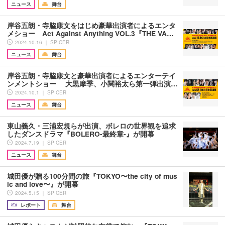
ニュース
舞台
岸谷五朗・寺脇康文をはじめ豪華出演者によるエンタ
メショー Act Against Anything VOL.3『THE VA…
2024.10.16 ｜ SPICER
ニュース
舞台
岸谷五朗・寺脇康文と豪華出演者によるエンターテイ
ンメントショー 大黒摩季、小関裕太ら第一弾出演…
2024.10.1 ｜ SPICER
ニュース
舞台
東山義久・三浦宏規らが出演、ボレロの世界観を追求
したダンスドラマ『BOLERO-最終章-』が開幕
2024.7.19 ｜ SPICER
ニュース
舞台
城田優が贈る100分間の旅『TOKYO〜the city of mus
ic and love〜』が開幕
2024.5.15 ｜ SPICER
レポート
舞台