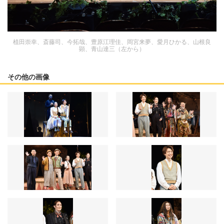
植田崇幸、斎藤司、今拓哉、豊原江理佳、岡宮来夢、愛月ひかる、山根良
顕、青山達三（左から）
その他の画像