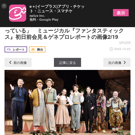
×
e＋(イープラス)アプリ - チケッ
ト・ニュース・スマチケ
表示
eplus inc.
無料 - Google Play
岡宮来夢「僕らのカンパニーでできる最高傑作にな
っている」 ミュージカル『ファンタスティック
ス』初日前会見＆ゲネプロレポートの画像2/19
SPICER
2022.10.23
レポート
舞台
前の画像
記事に戻る
次の画像