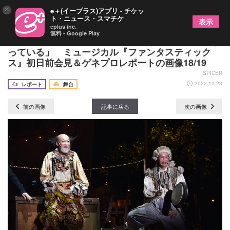
×
e＋(イープラス)アプリ - チケッ
ト・ニュース・スマチケ
表示
eplus inc.
無料 - Google Play
岡宮来夢「僕らのカンパニーでできる最高傑作にな
っている」 ミュージカル『ファンタスティック
ス』初日前会見＆ゲネプロレポートの画像18/19
SPICER
2022.10.23
レポート
舞台
前の画像
記事に戻る
次の画像