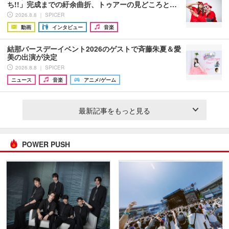
ち!!」完成までの紆余曲折、トゥアーの見どころと…
2026.8.8 ｜ SPICER
動画
インタビュー
音楽
結那バースデーイベント2026のゲストで斉藤朱夏＆愛
美の出演が決定
2026.8.8 ｜ SPICER
ニュース
音楽
アニメ/ゲーム
最新記事をもっと見る
POWER PUSH