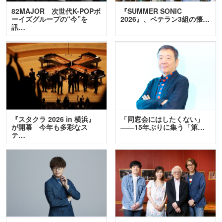
82MAJOR 次世代K-POPボ
『SUMMER SONIC
ーイズグループの“今”を
2026』、ベテラン3組の懐…
訊…
『スタクラ 2026 in 横浜』
「同窓会にはしたくない」
が開幕 今年も多彩なス
――15年ぶりに集う「第…
テ…