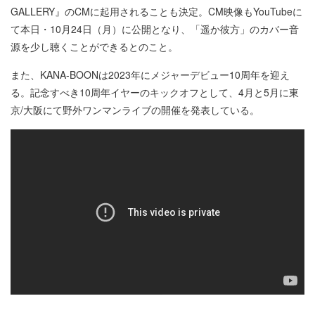
GALLERY』のCMに起用されることも決定。CM映像もYouTubeに
て本日・10月24日（月）に公開となり、「遥か彼方」のカバー音
源を少し聴くことができるとのこと。
また、KANA-BOONは2023年にメジャーデビュー10周年を迎え
る。記念すべき10周年イヤーのキックオフとして、4月と5月に東
京/大阪にて野外ワンマンライブの開催を発表している。