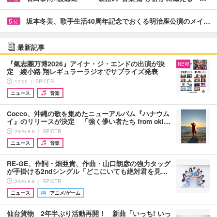
坂本冬美、歌手生活40周年記念でおくる明治座公演のメイ…
5
位
最新記事
『氣志團万博2026』アイナ・ジ・エンドの出演が決
NEW
定 綾小路 翔レギュラーラジオでサプライズ発表
12:00 ｜ SPICER
ニュース
音楽
Cocco、沖縄の歌を集めたニューアルバム『ハナウム
イ』のリリースが決定 「強く儚い者たち from oki…
2026.8.8 ｜ SPICER
ニュース
音楽
RE-GE、作詞・畑亜貴、作曲・山口朗彦の強力タッグ
が手掛ける2ndシングル「どこにいても絶対君を見…
2026.8.8 ｜ SPICER
ニュース
アニメ/ゲーム
仙台貨物 2年半ぶり活動再開！ 新曲「いっち! いっ