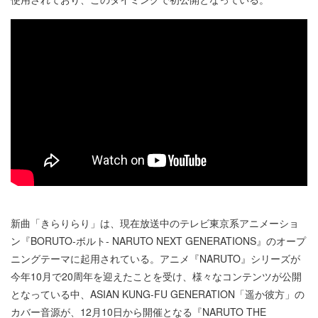
新曲「きらりらり」は、現在放送中のテレビ東京系アニメーショ
ン『BORUTO-ボルト- NARUTO NEXT GENERATIONS』のオープ
ニングテーマに起用されている。アニメ『NARUTO』シリーズが
今年10月で20周年を迎えたことを受け、様々なコンテンツが公開
となっている中、ASIAN KUNG-FU GENERATION「遥か彼方」の
カバー音源が、12月10日から開催となる『NARUTO THE