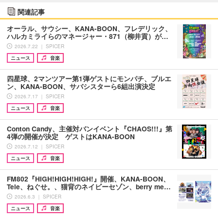
関連記事
オーラル、サウシー、KANA-BOON、フレデリック、
ハルカミライらのマネージャー・871（柳井貢）が…
2026.7.22 ｜ SPICER
ニュース
音楽
四星球、2マンツアー第1弾ゲストにモンパチ、ブルエ
ン、KANA-BOON、サバシスターら6組出演決定
2026.7.17 ｜ SPICER
ニュース
音楽
Conton Candy、主催対バンイベント『CHAOS!!!』第
4弾の開催が決定 ゲストはKANA-BOON
2026.7.12 ｜ SPICER
ニュース
音楽
FM802『HIGH!HIGH!HIGH!』開催、KANA-BOON、
Tele、ねぐせ。、猫背のネイビーセゾン、berry me…
2026.6.3 ｜ SPICER
ニュース
音楽