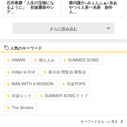
石井琢磨「人生の宝物にな
横内謙介×みょんふぁ×糸あ
るように」 初披露曲やレ
やつり人形一糸座 創作
ア…
人…
さらに読み込む
人気のキーワード
HIMARI
堀ちえみ
SUMMER SONIC
indigo la End
展示会/博覧会/展覧会
MAN WITH A MISSION
洋楽POPS
洋楽ロック
SUMMER SONICライブ
The Strokes
キーワードをもっと見る