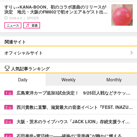
すりぃ×KANA-BOON、初のコラボ楽曲のリリースが
決定 地元・大阪のFM802で初オンエア＆ゲスト出…
2026.6.2 ｜ SPICER
ニュース
音楽
関連サイト
オフィシャルサイト
人気記事ランキング
Daily
Weekly
Monthly
広島東洋カープ追加3試合決定！ 9/25巨人戦などチケッ…
1
位
西川貴教に直撃、滋賀最大の音楽イベント『FEST. INAZU…
2
位
大阪・茨木のライブハウス「JACK LION」存続支援ライ…
3
位
石田泰尚×渡辺雄一――破格の“音楽魂”が静かに燃える …
4
位