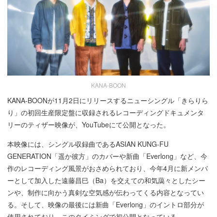
KANA-BOON
KANA-BOONが11月2日にリリースするニューシングル「きらりら
り」の初回生産限定盤に収録されるレコーディングドキュメンタ
リーのティザー映像が、YouTubeにて公開となった。
本映像には、シングル収録曲であるASIAN KUNG-FU
GENERATION「遥か彼方」のカバーや新曲「Everlong」など、今
作のレコーディング風景がおさめられており、今年4月に新メンバ
ーとして加入した遠藤昌巳（Ba）を交えての和気藹々としたシー
ンや、制作に向かう真剣な空気感が伝わってくる内容となってい
る。そして、映像の最後には新曲「Everlong」のイントロ部分が
使用されており、このタイミングで初公開となっている。