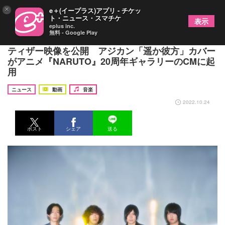
×
e＋(イープラス)アプリ - チケッ
ト・ニュース・スマチケ
表示
eplus inc.
無料 - Google Play
KANA-BOON、レコーディングドキュメンタリーの
ティザー映像を公開 アジカン「遥か彼方」カバー
がアニメ『NARUTO』20周年ギャラリーのCMに起
用
ニュース
動画
音楽
2022.10.24
ポスト
シェア
送る