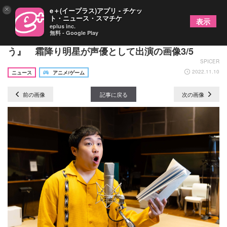
×
e＋(イープラス)アプリ - チケッ
ト・ニュース・スマチケ
表示
eplus inc.
無料 - Google Play
『映画かいけつゾロリ ラララ♪スターたんじょ
う』 霜降り明星が声優として出演の画像3/5
SPICER
2022.11.10
ニュース
アニメ/ゲーム
前の画像
記事に戻る
次の画像