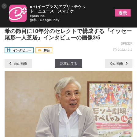
×
e＋(イープラス)アプリ - チケッ
ト・ニュース・スマチケ
表示
eplus inc.
無料 - Google Play
イッセー尾形「人は生きているだけで面白い」～古
希の節目に10年分のセレクトで構成する『イッセー
尾形一人芝居』インタビューの画像3/5
SPICER
2022.12.2
インタビュー
舞台
前の画像
記事に戻る
次の画像