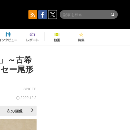
」～古希
ッセー尾形
SPICER
2022.12.2
次の画像