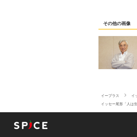
その他の画像
イープラス
イ
イッセー尾形「人は