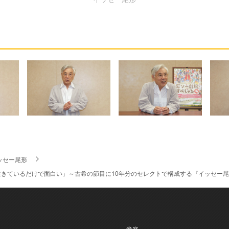
ッセー尾形
生きているだけで面白い」～古希の節目に10年分のセレクトで構成する『イッセー
- 音楽