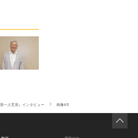
尾形一人芝居』インタビュー
画像4/5
- 動画
運営会社