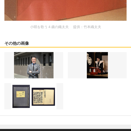
小唄を歌う４歳の織太夫 提供：竹本織太夫
その他の画像