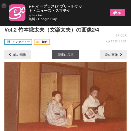
×
e＋(イープラス)アプリ - チケッ
ト・ニュース・スマチケ
表示
eplus inc.
無料 - Google Play
《連載》もっと文楽！〜文楽技芸員インタビュー〜
Vol.2 竹本織太夫（文楽太夫）の画像2/4
SPICER
2022.11.22
インタビュー
舞台
前の画像
記事に戻る
次の画像