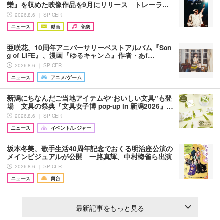
欒』を収めた映像作品を9月にリリース トレーラ…
2026.8.6 ｜ SPICER
ニュース
動画
音楽
亜咲花、10周年アニバーサリーベストアルバム『Son
g of LIFE』、漫画『ゆるキャン△』作者・あf…
2026.8.6 ｜ SPICER
ニュース
アニメ/ゲーム
新潟にちなんだご当地アイテムや“おいしい文具”も登
場 文具の祭典『文具女子博 pop-up in 新潟2026』…
2026.8.6 ｜ SPICER
ニュース
イベント/レジャー
坂本冬美、歌手生活40周年記念でおくる明治座公演の
メインビジュアルが公開 一路真輝、中村梅雀ら出演
2026.8.6 ｜ SPICER
ニュース
舞台
最新記事をもっと見る