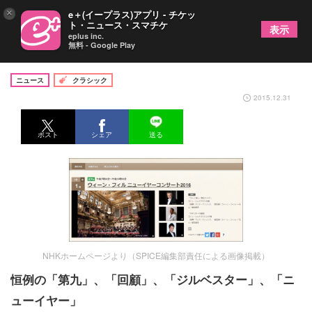
×
e＋(イープラス)アプリ - チケッ
ト・ニュース・スマチケ
表示
eplus inc.
無料 - Google Play
年末年始のTVクラシックは、これ！
ニュース
クラシック
2015.12.31
ポスト
シェア
送る
NHKホームページより（SPICE編集部責任による画像掲載）
恒例の「第九」、「回顧」、「ジルベスター」、「ニ
ューイヤー」