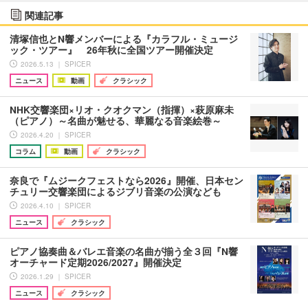
関連記事
清塚信也とN響メンバーによる『カラフル・ミュージ
ック・ツアー』 26年秋に全国ツアー開催決定
2026.5.13 ｜ SPICER
ニュース
動画
クラシック
NHK交響楽団×リオ・クオクマン（指揮）×萩原麻未
（ピアノ）～名曲が魅せる、華麗なる音楽絵巻～
2026.4.20 ｜ SPICER
コラム
動画
クラシック
奈良で『ムジークフェストなら2026』開催、日本セン
チュリー交響楽団によるジブリ音楽の公演なども
2026.4.10 ｜ SPICER
ニュース
クラシック
ピアノ協奏曲＆バレエ音楽の名曲が揃う全３回『N響
オーチャード定期2026/2027』開催決定
2026.1.29 ｜ SPICER
ニュース
クラシック