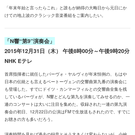
「年末年始と言ったらこれ」と誰もが納得の大晦日から元日にか
けての地上波のクラシック音楽番組をご案内したい。
「N響“第9”演奏会」
2015年12月31日（木） 午後8時00分～午後9時20分
NHK Eテレ
首席指揮者に就任したパーヴォ・ヤルヴィが年末恒例の、もはや
日本の伝統とも言えるベートーヴェンの交響曲第九番の演奏会に
も登場した。すでにドイツ・カンマーフィルとの交響曲全集を残
しているパーヴォが、N響とどんな第九を演奏してみせるのか、一
連のコンサートは大いに注目を集めた。収録された一連の第九演
奏会の初日、12月22日の公演はFMで生放送もされたので、すでに
お聴きの方も多いだろう。
演奏時間を見れば過去の録音とそう大きくは変わらないが、小編