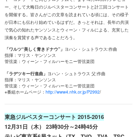
ー、そして大晦日のジルベスターコンサートと計三回コンサート
を開催する。皆さんがこの文章を読まれている頃には、その様子
が日本にも伝わり始めているはずだ。きっとそれは、長年の共演
で気心の知れたヤンソンスとウィーン・フィルによる、充実した
演奏を賞賛する声であることだろう。
「ワルツ“美しく青きドナウ”」
ヨハン・シュトラウス:作曲
指揮：マリス・ヤンソンス
管弦楽：ウィーン・フィルハーモニー管弦楽団
「ラデツキー行進曲」
ヨハン・シュトラウス 父:作曲
指揮：マリス・ヤンソンス
管弦楽：ウィーン・フィルハーモニー管弦楽団
※番組ホームページ：
http://www4.nhk.or.jp/P2992
/
東急ジルベスターコンサート 2015-2016
12月31日（木） 23時30分～24時45分
テレビ東京系6局ネット（TX、TVO、TVA、TSC、