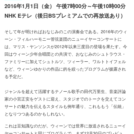
2016年1月1日（金） 午後7時00分～午後10時00分
NHK Eテレ（後日BSプレミアムでの再放送あり）
そして年が明ければおなじみのこの演奏会である。2016年のウィ
ーン・フィルハーモニー管弦楽団のニューイヤーコンサートに
は、マリス・ヤンソンスが2012年以来三度目の登場を果たす。今
回はウィーン少年合唱団との共演で、おなじみのシュトラウス・
ファミリーに加えてシュトルツ、ツィーラー、ワルトトイフェル
など、ウィーンゆかりの作品に的を絞ったプログラムが披露され
る予定だ。
ジャンルを超えて活躍するテノール歌手の田代万里生、音楽評論
家の小宮正安をゲストに迎え、スタジオでのトークを交えてコン
サートの魅力を伝えるスタイルも例年通り、これももう「伝統」
となりつつあるのかもしれない。
これは豆知識なのだが。ウィーンでは世界に放送されるニューイ
ヤーコンサートと同じプログラムで、まず12月30日のプレビュ