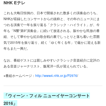
NHK Eテレ
これも大晦日恒例の、日本で開催された数多くの演奏会のうち、
NHKが収録したコンサートからの抜粋と、その年のニュースにま
つわる演奏で一年を振り返る「クラシック・ハイライト」が、今
年も「N響“第9”演奏会」に続いて放送される。賑やかな民放の番
組、そして華やかな紅白歌合戦の裏でしっとりと落ち着いた雰囲
気で2015年を振り返り、続く「ゆく年くる年」で厳かに迎える新
年もまた一興だ。
なお、番組ゲストには親しみやすいクラシック音楽紹介に定評の
ある音楽ジャーナリスト、飯尾洋一氏が迎えられている。
※番組ホームページ：
http://www4.nhk.or.jp/P2976
/
「ウィーン・フィル ニューイヤーコンサート
2016」