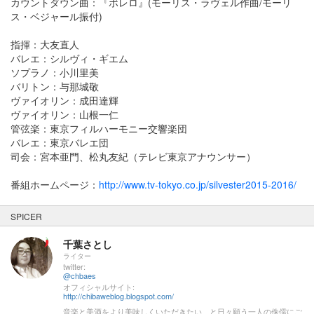
カウントダウン曲：『ボレロ』(モーリス・ラヴェル作曲/モーリ
ス・ベジャール振付)
指揮：大友直人
バレエ：シルヴィ・ギエム
ソプラノ：小川里美
バリトン：与那城敬
ヴァイオリン：成田達輝
ヴァイオリン：山根一仁
管弦楽：東京フィルハーモニー交響楽団
バレエ：東京バレエ団
司会：宮本亜門、松丸友紀（テレビ東京アナウンサー）
番組ホームページ：
http://www.tv-tokyo.co.jp/silvester2015-2016/
SPICER
千葉さとし
ライター
twitter:
@chbaes
オフィシャルサイト:
http://chibaweblog.blogspot.com/
音楽と美酒をより美味しくいただきたい、と日々願う一人の侏儒にご