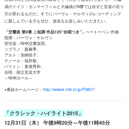
成のドイツ・カンマーフィルと大編成のN響では自ずと音楽の在り
方が変わるものだ。すでにパーヴォ・ヤルヴィのレコーディング
に親しんでいる方もぜひ、放送をお楽しみいただきたい。
「交響曲 第9番 ニ短調 作品125“合唱つき”」
ベートーベン:作曲
指揮：パーヴォ・ヤルヴィ
管弦楽：NHK交響楽団、
ソプラノ：森麻季、
アルト：加納悦子、
テノール：福井敬、
バリトン：妻屋秀和、
合唱：国立音楽大学
～NHKホール～
※番組ホームページ：
http://www4.nhk.or.jp/P3807
/
「クラシック・ハイライト2015」
12月31日（木） 午後9時20分～午後11時45分​