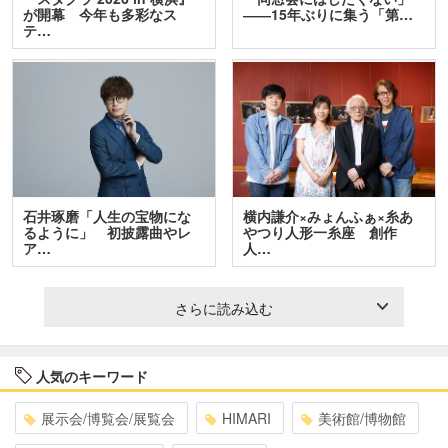
が開幕 今年も多彩なス
――15年ぶりに集う「第…
テ…
石井琢磨「人生の宝物にな
横内謙介×みょんふぁ×糸あ
るように」 初披露曲やレ
やつり人形一糸座 創作
ア…
人…
さらに読み込む
人気のキーワード
展示会/博覧会/展覧会
HIMARI
美術館/博物館