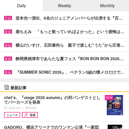
Daily
Weekly
Monthly
堂本光一演出、6名のジュニアメンバーらが出演する『百…
1
位
堀ちえみ 「もっと歌っていればよかった」という後悔は…
2
位
横山だいすけ、石田泰尚ら 親子で楽しむ”うた”から圧巻…
3
位
静岡県焼津市であらたな夏フェス『BON BON BON 2026…
4
位
『SUMMER SONIC 2026』、ベテラン3組の懐メロだけで…
5
位
最新記事
chef’s、『utage 2026 autumn』の対バンゲストとし
NEW
てパーカーズを発表
2026.8.6 ｜ SPICER
ニュース
音楽
GADORO、横浜アリーナでのワンマン公演『一家団