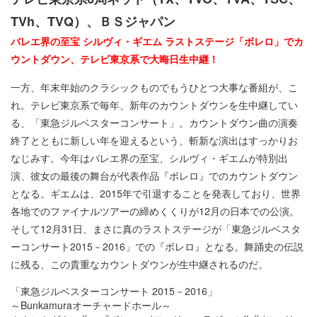
TVh、TVQ）、ＢＳジャパン
バレエ界の至宝 シルヴィ・ギエム ラストステージ「ボレロ」でカ
ウントダウン、テレビ東京系で大晦日生中継！
一方、年末年始のクラシックものでもうひとつ大事な番組が、こ
れ。テレビ東京系で毎年、新年のカウントダウンを生中継してい
る、「東急ジルベスターコンサート」。カウントダウン曲の演奏
終了とともに新しい年を迎えるという、斬新な演出はすっかりお
なじみす。今年はバレエ界の至宝、シルヴィ・ギエムが特別出
演、彼女の最後の舞台が代表作品『ボレロ』でのカウントダウン
となる。ギエムは、2015年で引退することを発表しており、世界
各地でのファイナルツアーの締めくくりが12月の日本での公演。
そして12月31日、まさに真のラストステージが「東急ジルベスタ
ーコンサート2015－2016」での『ボレロ』となる。舞踊史の伝説
に残る、この貴重なカウントダウンが生中継されるのだ。
「東急ジルベスターコンサート 2015－2016」
～Bunkamuraオーチャードホール～