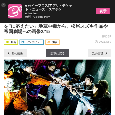
×
e＋(イープラス)アプリ - チケッ
ト・ニュース・スマチケ
表示
eplus inc.
無料 - Google Play
注目の俳優・東野良平に迫る！「“あなたにこの役
を”に応えたい」地蔵中毒から、松尾スズキ作品や
帝国劇場への画像2/15
SPICER
2022.12.9
動画
インタビュー
舞台
前の画像
記事に戻る
次の画像