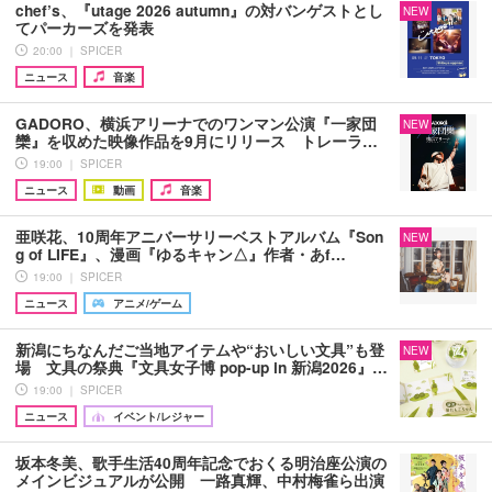
chef’s、『utage 2026 autumn』の対バンゲストとし
NEW
てパーカーズを発表
20:00 ｜ SPICER
ニュース
音楽
GADORO、横浜アリーナでのワンマン公演『一家団
NEW
欒』を収めた映像作品を9月にリリース トレーラ…
19:00 ｜ SPICER
ニュース
動画
音楽
亜咲花、10周年アニバーサリーベストアルバム『Son
NEW
g of LIFE』、漫画『ゆるキャン△』作者・あf…
19:00 ｜ SPICER
ニュース
アニメ/ゲーム
新潟にちなんだご当地アイテムや“おいしい文具”も登
NEW
場 文具の祭典『文具女子博 pop-up in 新潟2026』…
19:00 ｜ SPICER
ニュース
イベント/レジャー
坂本冬美、歌手生活40周年記念でおくる明治座公演の
メインビジュアルが公開 一路真輝、中村梅雀ら出演