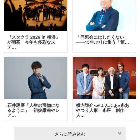
『スタクラ 2026 in 横浜』
「同窓会にはしたくない」
が開幕 今年も多彩なス
――15年ぶりに集う「第…
テ…
石井琢磨「人生の宝物にな
横内謙介×みょんふぁ×糸あ
るように」 初披露曲やレ
やつり人形一糸座 創作
ア…
人…
さらに読み込む