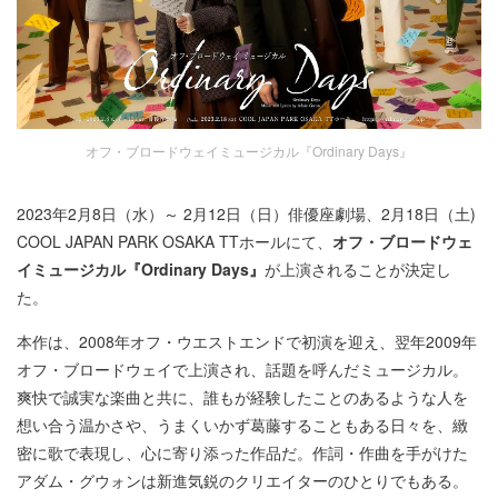
オフ・ブロードウェイミュージカル『Ordinary Days』
2023年2月8日（水）～ 2月12日（日）俳優座劇場、2月18日（土)
COOL JAPAN PARK OSAKA TTホールにて、
オフ・ブロードウェ
イミュージカル『Ordinary Days』
が上演されることが決定し
た。
本作は、2008年オフ・ウエストエンドで初演を迎え、翌年2009年
オフ・ブロードウェイで上演され、話題を呼んだミュージカル。
爽快で誠実な楽曲と共に、誰もが経験したことのあるような人を
想い合う温かさや、うまくいかず葛藤することもある日々を、緻
密に歌で表現し、心に寄り添った作品だ。作詞・作曲を手がけた
アダム・グウォンは新進気鋭のクリエイターのひとりでもある。