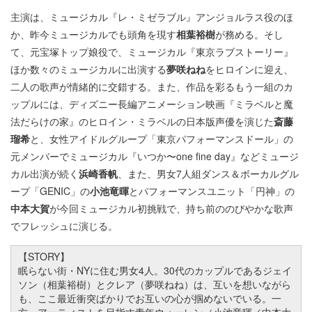
主演は、ミュージカル『レ・ミゼラブル』アンジョルラス役のほ
か、昨今ミュージカルでも頭角を現す
相葉裕樹
が務める。そし
て、元宝塚トップ娘役で、ミュージカル『東京ラブストーリー』
ほか数々のミュージカルに出演する
夢咲ねね
をヒロインに迎え、
二人の歌声が情緒的に交錯する。また、作品を彩るもう一組のカ
ップルには、ディズニー長編アニメーション映画『ミラベルと魔
法だらけの家』のヒロイン・ミラベルの日本版声優を演じた
斎藤
瑠希
と、女性アイドルグループ「東京パフォーマンスドール」の
元メンバーでミュージカル『いつか〜one fine day』などミュージ
カル出演が続く
浜崎香帆
、また、男女7人組ダンス＆ボーカルグル
ープ「GENIC」の
小池竜暉
とパフォーマンスユニット「円神」の
中本大賀
が今回ミュージカル初挑戦で、持ち前ののびやかな歌声
でフレッシュに演じる。
【STORY】
眠らない街・NYに住む男女4人。30代のカップルであるジェイ
ソン（相葉裕樹）とクレア（夢咲ねね）は、互いを想いながら
も、ここ最近衝突ばかりでお互いの心が掴めないでいる。一
方、アーティストを目指す青年ウォーレン（小池竜暉／中本大