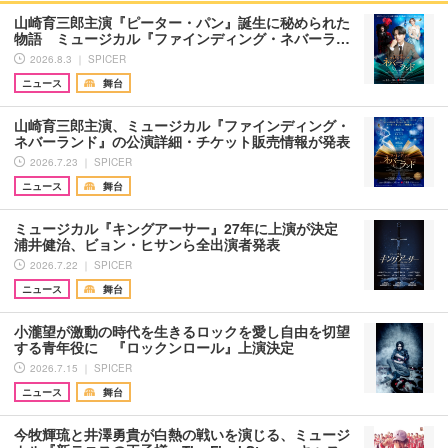
山崎育三郎主演『ピーター・パン』誕生に秘められた
物語 ミュージカル『ファインディング・ネバーラ…
2026.8.3 ｜ SPICER
ニュース
舞台
山崎育三郎主演、ミュージカル『ファインディング・
ネバーランド』の公演詳細・チケット販売情報が発表
2026.7.23 ｜ SPICER
ニュース
舞台
ミュージカル『キングアーサー』27年に上演が決定
浦井健治、ビョン・ヒサンら全出演者発表
2026.7.22 ｜ SPICER
ニュース
舞台
小瀧望が激動の時代を生きるロックを愛し自由を切望
する青年役に 『ロックンロール』上演決定
2026.7.15 ｜ SPICER
ニュース
舞台
今牧輝琉と井澤勇貴が白熱の戦いを演じる、ミュージ