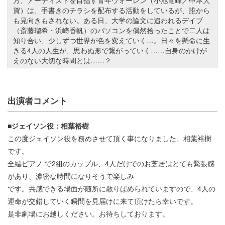
賀）は、手書きのチラシを配布する活動をしているが、誰から
も見向きもされない。ある日、大学の論文に追われるデイブ
（斎藤瑠希・浜崎香帆）のパソコンを偶然拾ったことで二人は
知り合い、少しずつ世界が色を変えていく…。日々を懸命に生
きる4人の人生が、思わぬ形で繋がっていく……自身のかけが
えのない大切な時間とは……？
出演者コメント
■ジェイソン役：相葉裕樹
この度ジェイソン役を務めさせて頂く事になりました、相葉裕樹
です。
全編ピアノ で2組のカップル、4人だけでのお芝居はとても緊張感
があり、濃密な時間になりそうで楽しみ
です。共感できる場面が随所に散りばめられていますので、4人の
運命が交錯していく瞬間を見届けに来て頂けたら幸いです。
是非劇場にお越しください。お待ちしております。