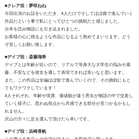
■クレア役：夢咲ねね
今回出演のお話をいただき、4人だけでそしてほぼ曲で進んでいく
作品だという事で私にとってひとつの挑戦だと感じました。
台本を読み物語にも引き込まれました。
お客様の心に残るような作品になるよう努めてまいります。どう
ぞ宜しくお願い致します。
■デイブ役：斎藤瑠希
デイブとは年齢が近いので、リアルで等身大な大学生の悩みや葛
藤、不安などを彼女を通して表現できれば良いなと思います。
また、この作品は全編ほぼ歌で進んでいくので、その挑戦にもと
てもワクワクしています！
4人それぞれ、年齢や境遇、価値観が違う男女が物語の中で交差し
ていく様子に、思わぬ視点から共感できる部分が見つかるかもし
れません。
沢山の方々に足を運んで頂けたら幸いです。
■デイブ役：浜崎香帆
この度は今作品への出演が決まり、大変光栄に思います。