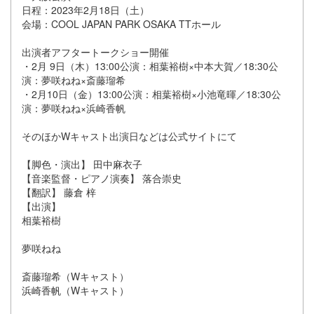
日程：2023年2月18日（土）
会場：COOL JAPAN PARK OSAKA TTホール
出演者アフタートークショー開催
・2月 9日（木）13:00公演：相葉裕樹×中本大賀／18:30公
演：夢咲ねね×斎藤瑠希
・2月10日（金）13:00公演：相葉裕樹×小池竜暉／18:30公
演：夢咲ねね×浜崎香帆
そのほかWキャスト出演日などは公式サイトにて
【脚色・演出】 田中麻衣子
【音楽監督・ピアノ演奏】 落合崇史
【翻訳】 藤倉 梓
【出演】
相葉裕樹
夢咲ねね
斎藤瑠希（Wキャスト）
浜崎香帆（Wキャスト）