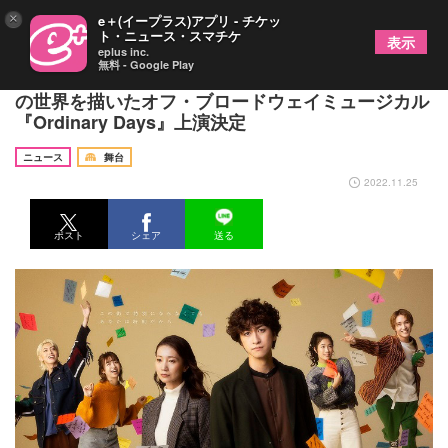
×
e＋(イープラス)アプリ - チケッ
ト・ニュース・スマチケ
表示
eplus inc.
無料 - Google Play
相葉裕樹、夢咲ねねら出演 しあわせを求める4人
の世界を描いたオフ・ブロードウェイミュージカル
『Ordinary Days』上演決定
ニュース
舞台
2022.11.25
ポスト
シェア
送る