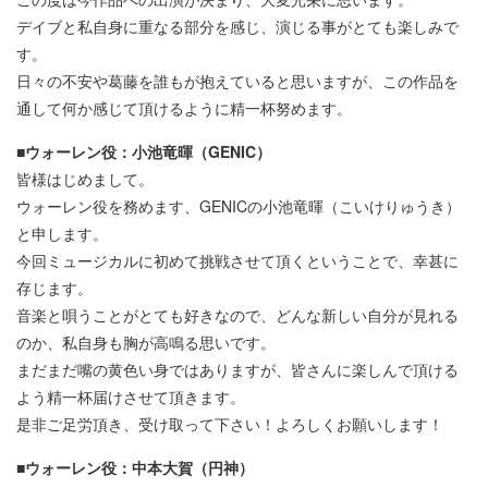
デイブと私自身に重なる部分を感じ、演じる事がとても楽しみで
す。
日々の不安や葛藤を誰もが抱えていると思いますが、この作品を
通して何か感じて頂けるように精一杯努めます。
■ウォーレン役：小池竜暉（GENIC）
皆様はじめまして。
ウォーレン役を務めます、GENICの小池竜暉（こいけりゅうき）
と申します。
今回ミュージカルに初めて挑戦させて頂くということで、幸甚に
存じます。
音楽と唄うことがとても好きなので、どんな新しい自分が見れる
のか、私自身も胸が高鳴る思いです。
まだまだ嘴の黄色い身ではありますが、皆さんに楽しんで頂ける
よう精一杯届けさせて頂きます。
是非ご足労頂き、受け取って下さい！よろしくお願いします！
■ウォーレン役：中本大賀（円神）