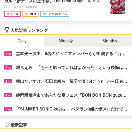
カル『新テニスの王子様』The Final Stage キャス…
2026.6.4 ｜ SPICER
ニュース
舞台
アニメ/ゲーム
人気記事ランキング
Daily
Weekly
Monthly
堂本光一演出、6名のジュニアメンバーらが出演する『百…
1
位
堀ちえみ 「もっと歌っていればよかった」という後悔は…
2
位
横山だいすけ、石田泰尚ら 親子で楽しむ”うた”から圧巻…
3
位
静岡県焼津市であらたな夏フェス『BON BON BON 2026…
4
位
『SUMMER SONIC 2026』、ベテラン3組の懐メロだけで…
5
位
最新記事