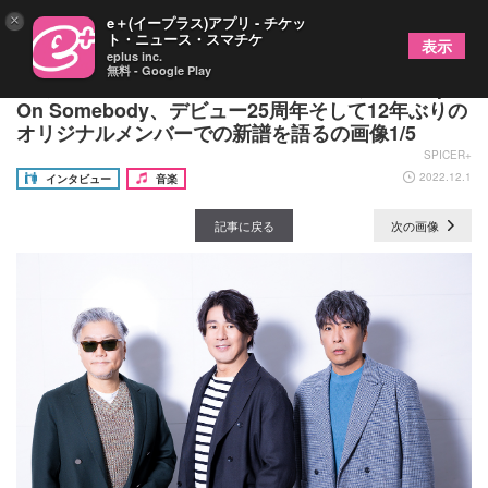
×
e＋(イープラス)アプリ - チケッ
ト・ニュース・スマチケ
表示
eplus inc.
無料 - Google Play
多くのミュージシャンに影響を与え続けるSkoop
On Somebody、デビュー25周年そして12年ぶりの
オリジナルメンバーでの新譜を語るの画像1/5
SPICER+
2022.12.1
インタビュー
音楽
記事に戻る
次の画像