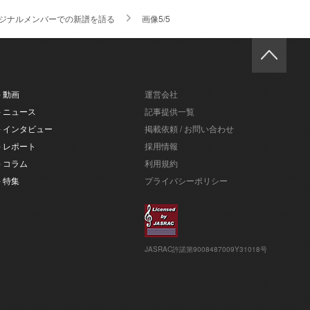
オリジナルメンバーでの新譜を語る
画像5/5
- 動画
運営会社
- ニュース
記事提供一覧
- インタビュー
掲載依頼 / お問い合わせ
- レポート
採用情報
- コラム
利用規約
- 特集
プライバシーポリシー
JASRAC許諾第9008487009Y31018号