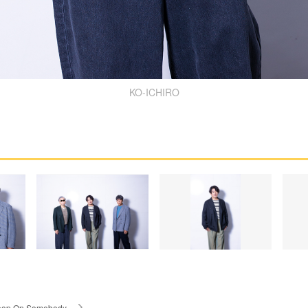
KO-ICHIRO
oop On Somebody