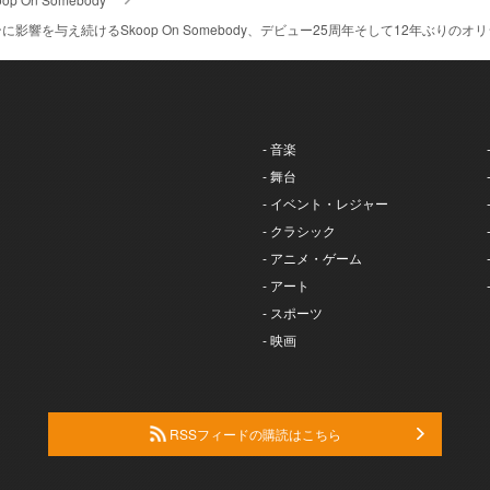
影響を与え続けるSkoop On Somebody、デビュー25周年そして12年ぶりの
- 音楽
- 舞台
- イベント・レジャー
- クラシック
- アニメ・ゲーム
- アート
- スポーツ
- 映画
RSSフィードの購読はこちら