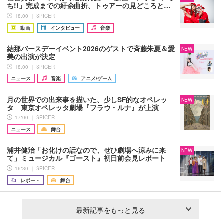
ち!!」完成までの紆余曲折、トゥアーの見どころと…
18:00 ｜ SPICER
動画
インタビュー
音楽
結那バースデーイベント2026のゲストで斉藤朱夏＆愛
NEW
美の出演が決定
18:00 ｜ SPICER
ニュース
音楽
アニメ/ゲーム
月の世界での出来事を描いた、少しSF的なオペレッ
NEW
タ 東京オペレッタ劇場『フラウ・ルナ』が上演
17:00 ｜ SPICER
ニュース
舞台
浦井健治「お化けの話なので、ぜひ劇場へ涼みに来
NEW
て」ミュージカル『ゴースト』初日前会見レポート
16:30 ｜ SPICER
レポート
舞台
最新記事をもっと見る