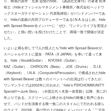
り、映画の原作「兄弟 追憶のhide」（講談社文庫刊）の著者 松本
裕士（hideオフィシャルマネジメント事務所／株式会社ヘッドワ
ックスオーガナイゼーション 代表取締役）がバンドメンバーであ
り、hideの楽曲の共同プロデューサーであるI.N.A.をはじめ、hide
with Spread Beaver全メンバーに「ぜひ、ワンマンライブを実現さ
せたい」と熱い想いを投げかけたことで、満場一致で開催が決定
した。
いよいよ満を持して“7人の怪人たち”hide with Spread Beaverが、
スペシャルゲストに盟友・PATA（X JAPAN）を率いて還って来
る。hide（Vocal&Guitar）、KIYOSHI（Guitar）、
KAZ（Guitar）、CHIROLYN（Bass）、JOE（Drums）、D.I.E.
（Keybord）、I.N.A.（Computer&Percussion）で構成されたhide
with Spread Beaver は数々のイベントへの出演は行ってきたが、
ワンマンライブは2002年に行われた「hide’s PSYCHOMMUNITY
Special!!〜Junk Story」（＠国立代々木第一体育館）以降、実に21
年ぶりである。スクリーンに上映されるhideの映像と歌声に合わ
せて、バンドが生演奏する唯一無二のスタイルにて行われる彼ら
のライブ。2023年、再び空の上のhideとメンバーによる「二元中