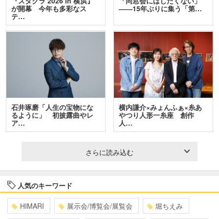
『スタクラ 2026 in 横浜』
「同窓会にはしたくない」
が開幕 今年も多彩なス
――15年ぶりに集う「第…
テ…
石井琢磨「人生の宝物にな
横内謙介×みょんふぁ×糸あ
るように」 初披露曲やレ
やつり人形一糸座 創作
ア…
人…
さらに読み込む
人気のキーワード
HIMARI
展示会/博覧会/展覧会
堀ちえみ