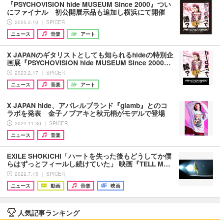
『PSYCHOVISION hide MUSEUM Since 2000』つい
にファイナル 初公開展示品も追加し横浜にて開催
2025.2.10 ｜ SPICER
ニュース
音楽
アート
X JAPANのギタリストとしても知られるhideの特別企
画展『PSYCHOVISION hide MUSEUM Since 2000…
2023.2.17 ｜ SPICER
ニュース
音楽
アート
X JAPAN hide、アパレルブランド『glamb』とのコ
ラボを発表 金子ノブアキと秋元梢がモデルで登場
2022.11.30 ｜ SPICER
ニュース
音楽
EXILE SHOKICHI「ハートを失った後もどうしてか僕
らはずっとフィールし続けていた」 映画『TELL M…
2022.7.15 ｜ SPICER
ニュース
動画
音楽
映画
人気記事ランキング