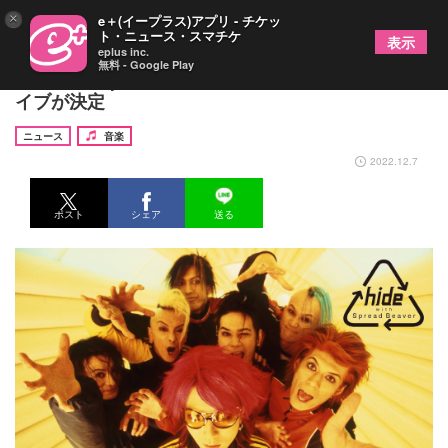
×
e＋(イープラス)アプリ - チケッ
ト・ニュース・スマチケ
表示
eplus inc.
無料 - Google Play
hide with Spread Beaver、21年ぶりのワンマンラ
イブが決定
ニュース
音楽
2022.12.7
ポスト
シェア
送る