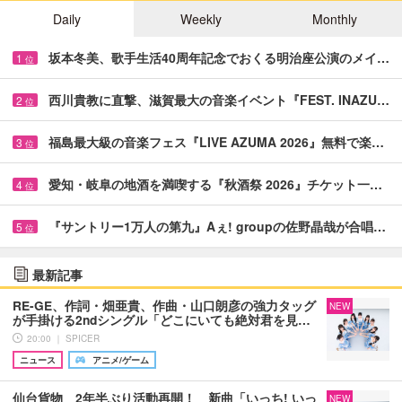
Daily
Weekly
Monthly
坂本冬美、歌手生活40周年記念でおくる明治座公演のメイ…
1
位
西川貴教に直撃、滋賀最大の音楽イベント『FEST. INAZU…
2
位
福島最大級の音楽フェス『LIVE AZUMA 2026』無料で楽…
3
位
愛知・岐阜の地酒を満喫する『秋酒祭 2026』チケット一…
4
位
『サントリー1万人の第九』Aぇ! groupの佐野晶哉が合唱…
5
位
最新記事
RE-GE、作詞・畑亜貴、作曲・山口朗彦の強力タッグ
NEW
が手掛ける2ndシングル「どこにいても絶対君を見…
20:00 ｜ SPICER
ニュース
アニメ/ゲーム
仙台貨物 2年半ぶり活動再開！ 新曲「いっち! いっ
NEW