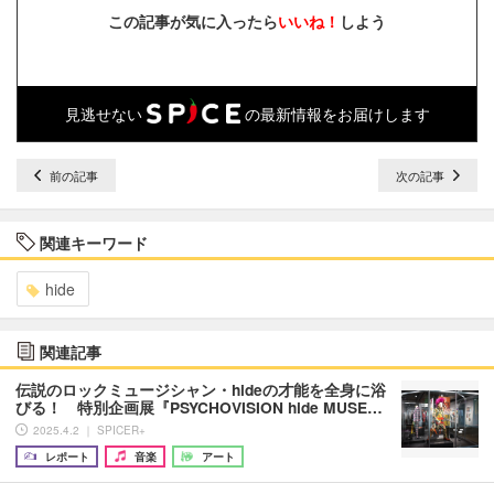
この記事が気に入ったら
いいね！
しよう
見逃せない
の最新情報をお届けします
前の記事
次の記事
関連キーワード
hide
関連記事
伝説のロックミュージシャン・hideの才能を全身に浴
びる！ 特別企画展『PSYCHOVISION hide MUSE…
2025.4.2 ｜ SPICER+
レポート
音楽
アート