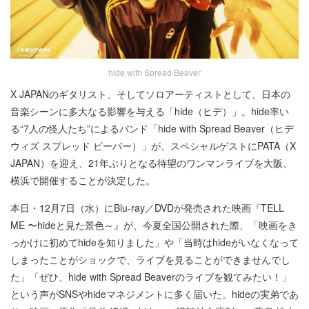
hide with Spread Beaver
X JAPANのギタリスト、そしてソロアーティストとして、日本の
音楽シーンに多大なる影響を与える「hide（ヒデ）」。hide率い
る“7人の怪人たち”によるバンド「hide with Spread Beaver（ヒデ
ウィズ スプレッド ビーバー）」が、スペシャルゲストにPATA（X
JAPAN）を迎え、21年ぶりとなる待望のワンマンライブを大阪、
横浜で開催することが決定した。
本日・12月7日（水）にBlu-ray／DVDが発売された映画『TELL
ME 〜hideと見た景色～』が、今夏全国公開された際、「映画をき
っかけに初めてhideを知りました」や「当時はhideがいなくなって
しまったことがショックで、ライブを見ることができませんでし
た」「ぜひ、hide with Spread Beaverのライブを観てみたい！」
という声がSNSやhideマネジメントに多く届いた。hideの実弟であ