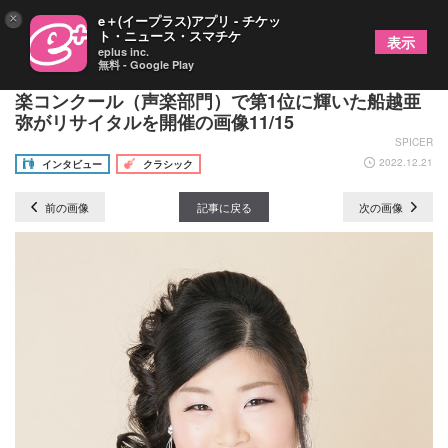
×
e＋(イープラス)アプリ - チケッ
ト・ニュース・スマチケ
表示
eplus inc.
無料 - Google Play
オペラ界に新たなスターが誕生～2021年度 日本音
楽コンクール（声楽部門）で第1位に輝いた船越亜
弥がリサイタルを開催の画像11/15
SPICER
2022.12.21
インタビュー
クラシック
前の画像
記事に戻る
次の画像