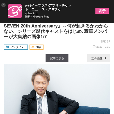
×
e＋(イープラス)アプリ - チケッ
ト・ニュース・スマチケ
表示
eplus inc.
無料 - Google Play
「楽しく、大変に」玉野和紀が語る『CLUB
SEVEN 20th Anniversary』～何が起きるかわから
ない、シリーズ歴代キャストをはじめ､豪華メンバ
ーが大集結の画像1/7
SPICER
2022.12.20
インタビュー
舞台
記事に戻る
次の画像