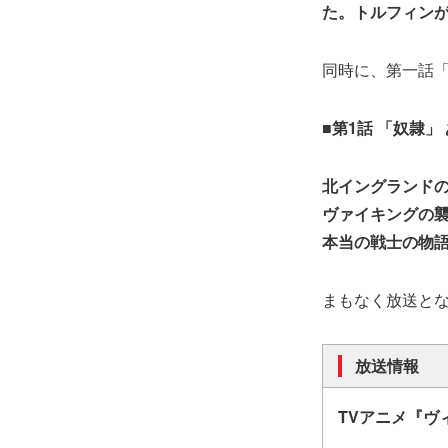
た。トルフィン
同時に、第一話
■第
1
話
「
奴隷」
北イングランド
ヴァイキングの
本当の戦士の物
まもなく放送と
放送情報
TVアニメ『ヴ