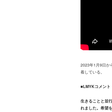
2023
年
1
月
9
日か
着している。
■LMYKコメント
生きることと並
れました。希望