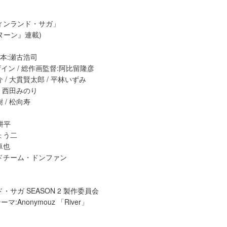
ィンランド・サガ」
ヌーン』連載)
脚本:瀬古浩司
イン / 総作画監督:阿比留隆彦
 / 大貫賢太郎 / 平林いずみ
/ 西田みのり
 / 松向寿
耕平
ょう二
卓也
ドチーム・ドンファン
・サガ SEASON 2 製作委員会
:Anonymouz 「River」