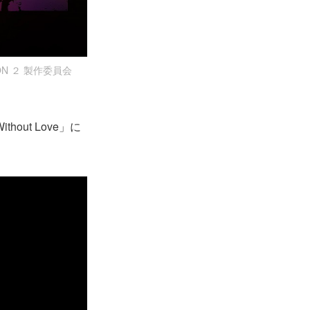
N ２ 製作委員会
out Love」に