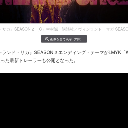
サガ』SEASON 2 （C）幸村誠・講談社／ヴィンランド・サガ SEASO
画像を全て表示（2件）
ンド・サガ』SEASON 2 エンディング・テーマがLMYK「With
使った最新トレーラーも公開となった。