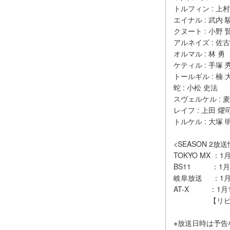
トルフィン : 上村
エイナル : 武内 
クヌート : 小野 
アルネイズ : 佐古
オルマル : 林 勇
ケティル : 手塚 
トールギル : 楠 
蛇 : 小松 史法
スヴェルケル : 
レイフ : 上田 燿
トルケル : 大塚 
<SEASON 2放
TOKYO MX ：
BS11 ：1月9
岐阜放送 ：1月
AT-X ：1月1
【リピート放送】
※放送日時は予告