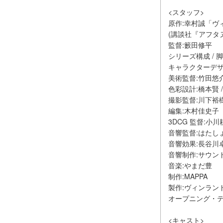
<スタッフ>
原作:幸村誠「ヴ
(講談社『アフタ
監督:籔田修平
シリーズ構成 / 
キャラクターデザ
美術監督:竹田悠介
色彩設計:橋本賢 
撮影監督:川下裕樹
編集:木村佳史子
3DCG 監督:小川
音響監督:はたし
音響効果:長谷川
音響制作:サウン
音楽:やまだ豊
制作:MAPPA
製作:ヴィンランド
オープニング・テーマ
<キャスト>