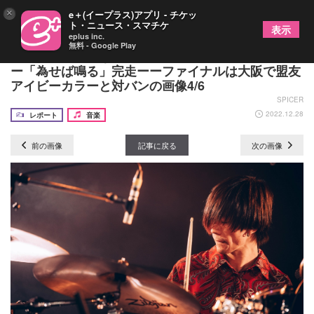
×
e＋(イープラス)アプリ - チケッ
ト・ニュース・スマチケ
表示
eplus inc.
無料 - Google Play
​​「先に進むしかない」ザ・モアイズユー、全国ツア
ー「為せば鳴る」完走ーーファイナルは大阪で盟友
アイビーカラーと対バンの画像4/6
SPICER
2022.12.28
レポート
音楽
前の画像
記事に戻る
次の画像