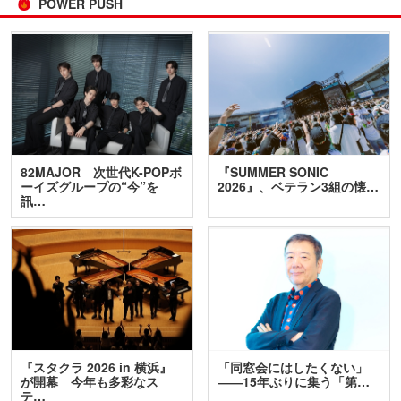
POWER PUSH
82MAJOR 次世代K-POPボ
『SUMMER SONIC
ーイズグループの“今”を
2026』、ベテラン3組の懐…
訊…
『スタクラ 2026 in 横浜』
「同窓会にはしたくない」
が開幕 今年も多彩なス
――15年ぶりに集う「第…
テ…