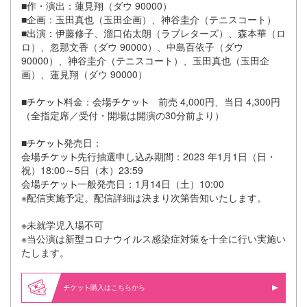
■作・演出：蓮見翔（ダウ 90000）
■企画：玉田真也（玉田企画）、神谷圭介（テニスコート）
■出演：伊藤修子、溜口佑太朗（ラブレターズ）、森本華（ロ
ロ）、忽那文香（ダウ 90000）、中島百依子（ダウ
90000）、神谷圭介（テニスコート）、玉田真也（玉田企
画）、蓮見翔（ダウ 90000）
■
料金：会場
前売 4,000円、当日 4,300円
（全指定席／受付・開場は開演の30分前より）
■
発売日：
会場
先行抽選申し込み期間：2023 年1月1日（日・
祝）18:00～5日（木）23:59
会場
一般発売日：1月14日（土）10:00
※配信実施予定。配信詳細は決まり次第告知いたします。
※未就学児入場不可
※当公演は新型コロナウイルス感染症対策を十全に行い実施い
たします。
購入はこちらから