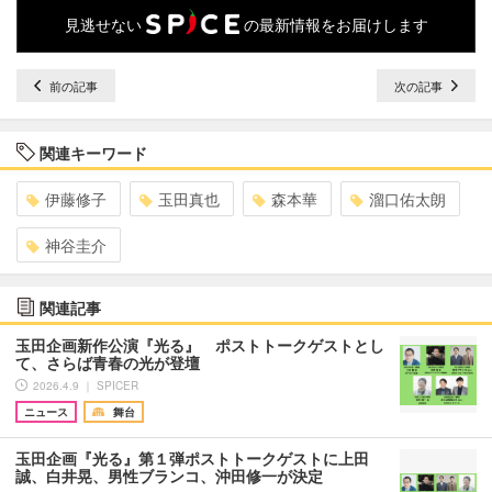
見逃せない
の最新情報をお届けします
前の記事
次の記事
関連キーワード
伊藤修子
玉田真也
森本華
溜口佑太朗
神谷圭介
関連記事
玉田企画新作公演『光る』 ポストトークゲストとし
て、さらば青春の光が登壇
2026.4.9 ｜ SPICER
ニュース
舞台
玉田企画『光る』第１弾ポストトークゲストに上田
誠、白井晃、男性ブランコ、沖田修一が決定