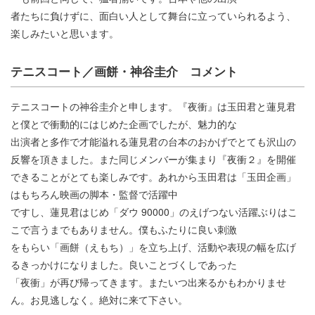
者たちに負けずに、面白い人として舞台に立っていられるよう、
楽しみたいと思います。
テニスコート／画餅・神谷圭介 コメント
テニスコートの神谷圭介と申します。『夜衝』は玉田君と蓮見君
と僕とで衝動的にはじめた企画でしたが、魅力的な
出演者と多作で才能溢れる蓮見君の台本のおかげでとても沢山の
反響を頂きました。また同じメンバーが集まり『夜衝２』を開催
できることがとても楽しみです。あれから玉田君は「玉田企画」
はもちろん映画の脚本・監督で活躍中
ですし、蓮見君はじめ「ダウ 90000」のえげつない活躍ぶりはこ
こで言うまでもありません。僕もふたりに良い刺激
をもらい「画餅（えもち）」を立ち上げ、活動や表現の幅を広げ
るきっかけになりました。良いことづくしであった
「夜衝」が再び帰ってきます。またいつ出来るかもわかりませ
ん。お見逃しなく。絶対に来て下さい。