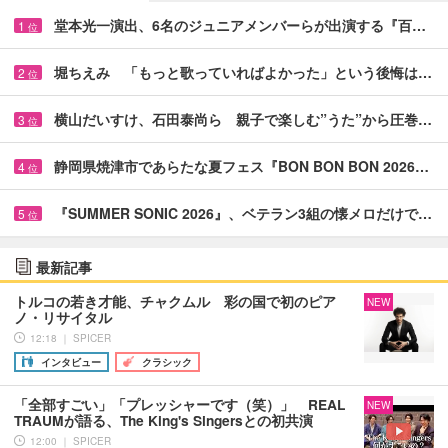
堂本光一演出、6名のジュニアメンバーらが出演する『百…
1
位
堀ちえみ 「もっと歌っていればよかった」という後悔は…
2
位
横山だいすけ、石田泰尚ら 親子で楽しむ”うた”から圧巻…
3
位
静岡県焼津市であらたな夏フェス『BON BON BON 2026…
4
位
『SUMMER SONIC 2026』、ベテラン3組の懐メロだけで…
5
位
最新記事
トルコの若き才能、チャクムル 彩の国で初のピア
NEW
ノ・リサイタル
12:18 ｜ SPICER
インタビュー
クラシック
「全部すごい」「プレッシャーです（笑）」 REAL
NEW
TRAUMが語る、The King's Singersとの初共演
12:00 ｜ SPICER