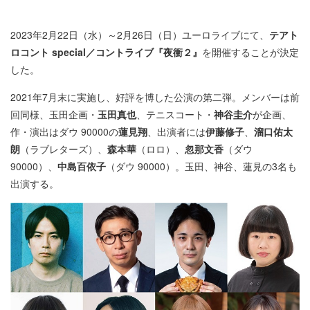
2023年2月22日（水）～2月26日（日）ユーロライブにて、
テアト
ロコント special／コントライブ『夜衝２』
を開催することが決定
した。
2021年7月末に実施し、好評を博した公演の第二弾。メンバーは前
回同様、玉田企画・
玉田真也
、テニスコート・
神谷圭介
が企画、
作・演出はダウ 90000の
蓮見翔
、出演者には
伊藤修子
、
溜口佑太
朗
（ラブレターズ）、
森本華
（ロロ）、
忽那文香
（ダウ
90000）、
中島百依子
（ダウ 90000）。玉田、神谷、蓮見の3名も
出演する。