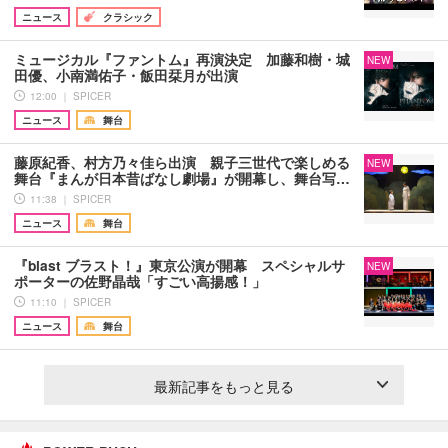
ニュース
クラシック
ミュージカル『ファントム』再演決定 加藤和樹・城
NEW
田優、小南満佑子・飯田栞月が出演
12:00 ｜ SPICER
ニュース
舞台
藤原紀香、村方乃々佳ら出演 親子三世代で楽しめる
NEW
舞台『まんが日本昔ばなし劇場』が開幕し、舞台写…
11:38 ｜ SPICER
ニュース
舞台
『blast ブラスト！』東京公演が開幕 スペシャルサ
NEW
ポーターの佐野晶哉「すごい高揚感！」
11:10 ｜ SPICER
ニュース
舞台
最新記事をもっと見る