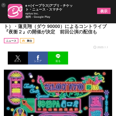
×
e＋(イープラス)アプリ - チケッ
ト・ニュース・スマチケ
表示
eplus inc.
無料 - Google Play
玉田真也（玉田企画）・神谷圭介（テニスコー
ト）・蓮見翔（ダウ 90000）によるコントライブ
『夜衝２』の開催が決定 前回公演の配信も
ニュース
舞台
2023.1.1
ポスト
シェア
送る