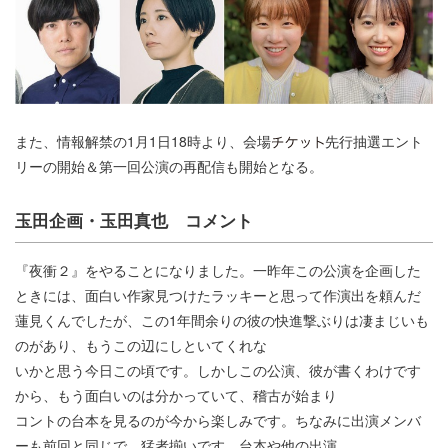
また、情報解禁の1月1日18時より、会場
先行抽選エント
リーの開始＆第一回公演の再配信も開始となる。
玉田企画・玉田真也 コメント
『夜衝２』をやることになりました。一昨年この公演を企画した
ときには、面白い作家見つけたラッキーと思って作演出を頼んだ
蓮見くんでしたが、この1年間余りの彼の快進撃ぶりは凄まじいも
のがあり、もうこの辺にしといてくれな
いかと思う今日この頃です。しかしこの公演、彼が書くわけです
から、もう面白いのは分かっていて、稽古が始まり
コントの台本を見るのが今から楽しみです。ちなみに出演メンバ
ーも前回と同じで、猛者揃いです。台本や他の出演