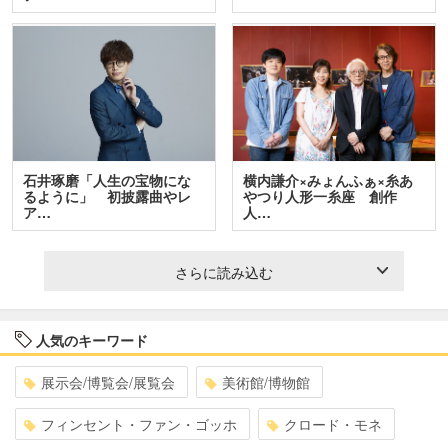
石井琢磨「人生の宝物にな
横内謙介×みょんふぁ×糸あ
るように」 初披露曲やレ
やつり人形一糸座 創作
ア…
人…
さらに読み込む
人気のキーワード
展示会/博覧会/展覧会
美術館/博物館
フィンセント・ファン・ゴッホ
クロード・モネ