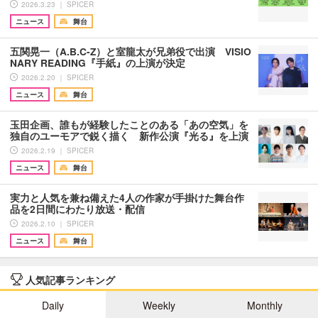
2026.3.23 ｜ SPICER
ニュース
舞台
五関晃一（A.B.C-Z）と室龍太が兄弟役で出演 VISIO
NARY READING『手紙』の上演が決定
2026.2.20 ｜ SPICER
ニュース
舞台
玉田企画、誰もが経験したことのある「あの空気」を
独自のユーモアで鋭く描く 新作公演『光る』を上演
2026.2.19 ｜ SPICER
ニュース
舞台
実力と人気を兼ね備えた4人の作家が手掛けた舞台作
品を2日間にわたり放送・配信
2026.2.10 ｜ SPICER
ニュース
舞台
人気記事ランキング
Daily
Weekly
Monthly