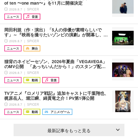
of ten 〜one man〜』を11月に開催決定
2026.8.7 ｜ SPICER
ニュース
音楽
岡田利規（作・演出）「5人の俳優が素晴らしいで
す」～『映画を撮りたいゾンビの演劇』が開幕し、…
2026.8.7 ｜ SPICER
ニュース
舞台
猫背のネイビーセゾン、2026年夏曲「VEGAVEGA」
のMV公開 「あっちいんだから！」のスタンプ配…
2026.8.7 ｜ SPICER
ニュース
動画
音楽
TVアニメ『ロメリア戦記』追加キャストに千葉翔也、
梶原岳人、堀江瞬、綿貫竜之介！PV第1弾公開
2026.8.7 ｜ SPICER
ニュース
動画
アニメ/ゲーム
最新記事をもっと見る