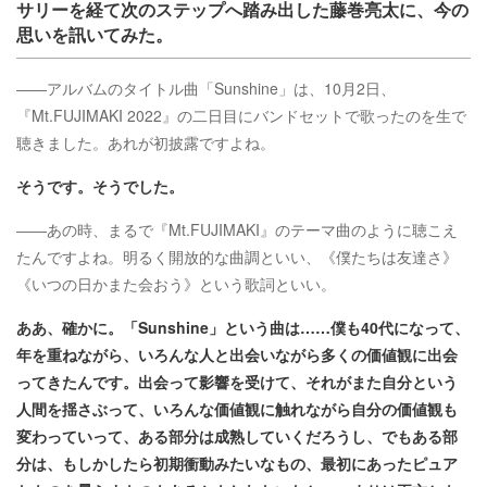
サリーを経て次のステップへ踏み出した藤巻亮太に、今の
思いを訊いてみた。
――アルバムのタイトル曲「Sunshine」は、10月2日、
『Mt.FUJIMAKI 2022』の二日目にバンドセットで歌ったのを生で
聴きました。あれが初披露ですよね。
そうです。そうでした。
――あの時、まるで『Mt.FUJIMAKI』のテーマ曲のように聴こえ
たんですよね。明るく開放的な曲調といい、《僕たちは友達さ》
《いつの日かまた会おう》という歌詞といい。
ああ、確かに。「Sunshine」という曲は……僕も40代になって、
年を重ねながら、いろんな人と出会いながら多くの価値観に出会
ってきたんです。出会って影響を受けて、それがまた自分という
人間を揺さぶって、いろんな価値観に触れながら自分の価値観も
変わっていって、ある部分は成熟していくだろうし、でもある部
分は、もしかしたら初期衝動みたいなもの、最初にあったピュア