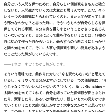
自分という人間を保つために、自分らしい価値観をきちんと確立
しないと、人間生きていくのは大変だと思うんです。ただ、そう
いう一つの価値観にとらわれていくのも、また人間が陥ってしま
う部分なのかな？と思った時に、そういうものが自分らしさを担
保してくれる半面、自分自身を曇らすということがきっとあるん
じゃないかな？と。自分にとって曲を作るということは、19歳の
時に初めて作った時からいつも、曇らすものも向こうにしっかり
と陽の光を当てて、そこに大事な価値観や新しい発見があるよう
なことだった気がしているんです。
――それは、すごくわかる気がします。
そういう意味では、曲作りに対して“今も変わらないな”と思えて
いるし、そうやって自分がよすがにしている一つの価値観に、“そ
うじゃなくてもいいんじゃないの？”という、新しいSunshine＝
太陽の光を当ててくれて。自分を縛っていた価値観が揺さぶられ
たり、変形したり、あるいは壊れたり、新しいものの見方ができ
ていくということの繰り返しがすごく大事なのかな？と思ってい
て。この曲は、とてもピュアな部分を歌えた曲なんじゃないかな