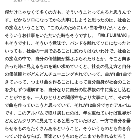
僕だけじゃなくて多くの方も、そういうことってあると思うんで
す。だからソロになってから大事にしようと思ったのは、社会と
の接点ということで。“この人のためにいい曲を作りたい”とか、
そういうお仕事をいただいた時もそうですし、『Mt.FUJIMAKI』
もそうですし。そういう意味で、バンドを離れてソロになったと
いっても、社会の一員であることに変わりはないわけで。社会と
の接点の中で、自分の価値観が揺さぶられたりとか、そこと向き
合った時に見えるものを追い求めていくと、社会の見え方と自分
の価値観とがどんどんチューニングされていって。曲が1曲1曲で
きていって、つまり曲を作ることによって自分自身が社会のこと
を少しずつ理解する、自分なりに自分の世界観の中に落とし込む
ことができる。一人ひとりとの関係性をより大事にして、その中
で曲を作っていこうと思っていて、それが12曲分できたアルバム
です。このアルバムで取り戻したのは、年を重ねていけば世界が
どんどんクリアに見えてくると思っていたけど、一方で自分を曇
らせるものもたくさんあるということ。そういうものとも向き合
っていけるならば、音楽というものをどこまでも作れるだろう