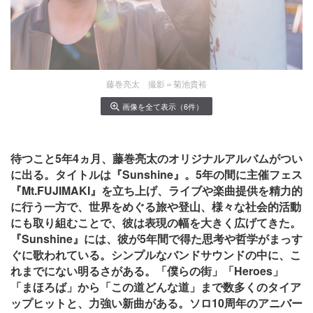
藤巻亮太 撮影＝菊池貴裕
画像を全て表示（6件）
待つこと5年4ヵ月、藤巻亮太のオリジナルアルバムがつい
に出る。タイトルは『Sunshine』。5年の間に主催フェス
『Mt.FUJIMAKI』を立ち上げ、ライブや楽曲提供を精力的
に行う一方で、世界をめぐる旅や登山、様々な社会的活動
にも取り組むことで、彼は表現の幅を大きく広げてきた。
『Sunshine』には、彼が5年間で得た思考や哲学がまっす
ぐに歌われている。シンプルなバンドサウンドの中に、こ
れまでにない明るさがある。「僕らの街」「Heroes」
「まほろば」から「この道どんな道」まで数多くのタイア
ップヒットと、力強い新曲がある。ソロ10周年のアニバー