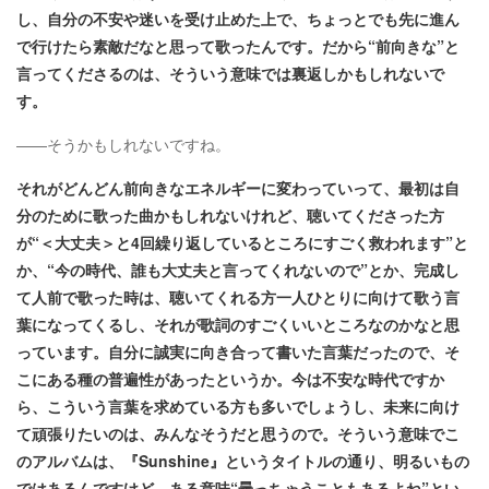
し、自分の不安や迷いを受け止めた上で、ちょっとでも先に進ん
で行けたら素敵だなと思って歌ったんです。だから“前向きな”と
言ってくださるのは、そういう意味では裏返しかもしれないで
す。
――そうかもしれないですね。
それがどんどん前向きなエネルギーに変わっていって、最初は自
分のために歌った曲かもしれないけれど、聴いてくださった方
が“＜大丈夫＞と4回繰り返しているところにすごく救われます”と
か、“今の時代、誰も大丈夫と言ってくれないので”とか、完成し
て人前で歌った時は、聴いてくれる方一人ひとりに向けて歌う言
葉になってくるし、それが歌詞のすごくいいところなのかなと思
っています。自分に誠実に向き合って書いた言葉だったので、そ
こにある種の普遍性があったというか。今は不安な時代ですか
ら、こういう言葉を求めている方も多いでしょうし、未来に向け
て頑張りたいのは、みんなそうだと思うので。そういう意味でこ
のアルバムは、『Sunshine』というタイトルの通り、明るいもの
ではあるんですけど、ある意味“曇っちゃうこともあるよね”とい