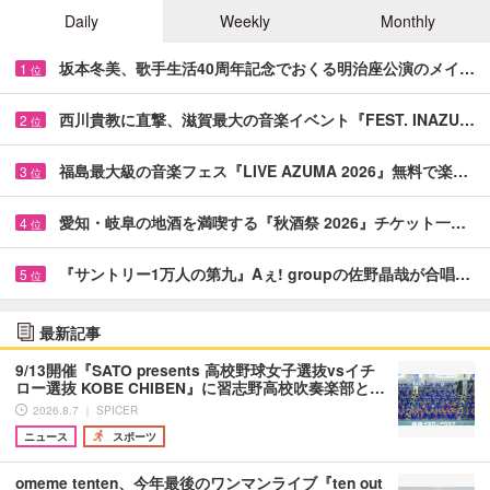
Daily
Weekly
Monthly
坂本冬美、歌手生活40周年記念でおくる明治座公演のメイ…
1
位
西川貴教に直撃、滋賀最大の音楽イベント『FEST. INAZU…
2
位
福島最大級の音楽フェス『LIVE AZUMA 2026』無料で楽…
3
位
愛知・岐阜の地酒を満喫する『秋酒祭 2026』チケット一…
4
位
『サントリー1万人の第九』Aぇ! groupの佐野晶哉が合唱…
5
位
最新記事
9/13開催『SATO presents 高校野球女子選抜vsイチ
ロー選抜 KOBE CHIBEN』に習志野高校吹奏楽部と…
2026.8.7 ｜ SPICER
ニュース
スポーツ
omeme tenten、今年最後のワンマンライブ『ten out