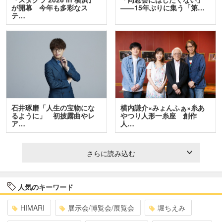
が開幕 今年も多彩なス
――15年ぶりに集う「第…
テ…
石井琢磨「人生の宝物にな
横内謙介×みょんふぁ×糸あ
るように」 初披露曲やレ
やつり人形一糸座 創作
ア…
人…
さらに読み込む
人気のキーワード
HIMARI
展示会/博覧会/展覧会
堀ちえみ