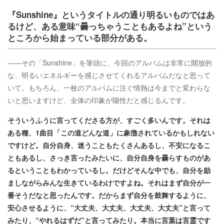
『Sunshine』というタイトルの通り明るいものではあ
るけど、ある意味“曇っちゃうこともあるよね”という
ところから始まっている部分がある。
――その「Sunshine」を筆頭に、今回のアルバムは非常に開放的
な、明るいエネルギーを感じさせてくれるアルバムだなと思って
いて。もちろん、一枚のアルバムに注ぐ情熱は今までと変わらな
いと思いますけど、全体の印象が陽性だと感じるんです。
そういうふうに言ってくださる方が、すごく多いんです。それは
ある種、1曲目「この道どんな道」に象徴されているかもしれない
ですけど。自分自身、迷うこともたくさんあるし、不安になるこ
ともあるし、さっき言ったみたいに、自分自身を曇らすものがあ
るということもわかっているし。だけどそんな中でも、自分を励
ましながらみんな生きているわけですよね。それはまず自分が一
番そうだなと思ったんです。だからまず自分を鼓舞するように、
安心させるように、“大丈夫、大丈夫、大丈夫、大丈夫”と言って
みたり、“やれるはずだ”と言ってみたり。本当に言葉は言霊です