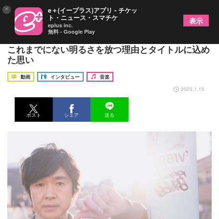
×
e＋(イープラス)アプリ - チケッ
ト・ニュース・スマチケ
表示
eplus inc.
無料 - Google Play
藤巻亮太、5年4ヵ月ぶりアルバム『Sunshine』が
これまでにない明るさを放つ理由とタイトルに込め
た思い
動画
インタビュー
音楽
2023.1.15
ポスト
シェア
送る