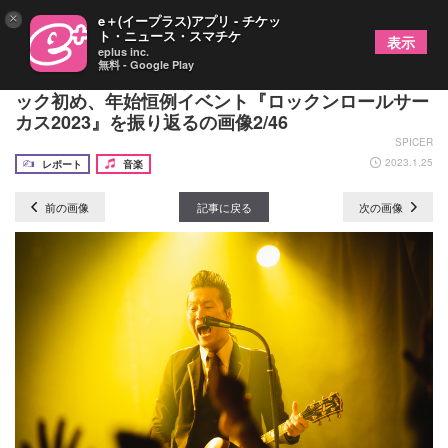
×
e＋(イープラス)アプリ - チケッ
ト・ニュース・スマチケ
表示
eplus inc.
無料 - Google Play
「ラインナップが強すぎる」ロックの街・神戸でロ
ック初め、年始恒例イベント『ロックンロールサー
カス2023』を振り返るの画像2/46
SPICER
2023.1.25
レポート
音楽
前の画像
記事に戻る
次の画像