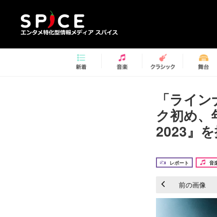
「ライン
ク初め、
2023』
レポート
音
前の画像