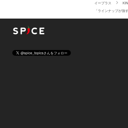
イープラス
KI
「ラインナップが強す