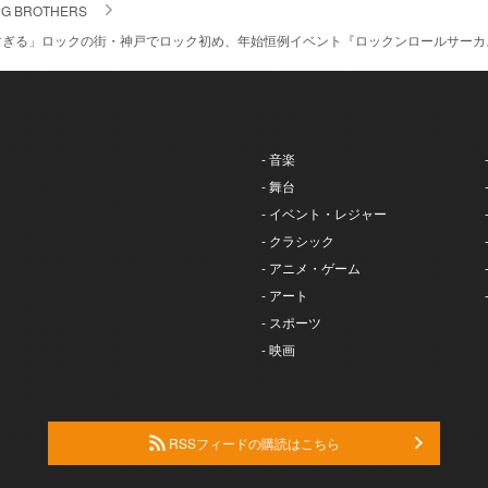
NG BROTHERS
ぎる」ロックの街・神戸でロック初め、年始恒例イベント『ロックンロールサーカス
- 音楽
- 舞台
- イベント・レジャー
- クラシック
- アニメ・ゲーム
- アート
- スポーツ
- 映画
RSSフィードの購読はこちら