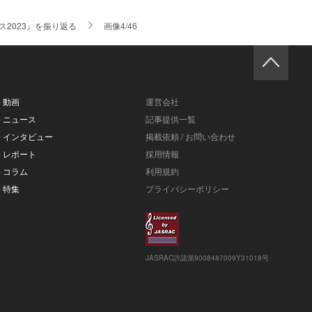
2023』を振り返る
画像4/46
- 動画
運営会社
- ニュース
記事提供一覧
- インタビュー
掲載依頼 / お問い合わせ
- レポート
採用情報
- コラム
利用規約
- 特集
プライバシーポリシー
JASRAC許諾第9008487009Y31018号