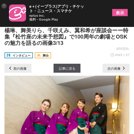
×
e＋(イープラス)アプリ - チケッ
ト・ニュース・スマチケ
表示
eplus inc.
無料 - Google Play
「大阪松竹座で人生が変わった」OSK日本歌劇団の
楊琳、舞美りら、千咲えみ、翼和希が座談会ーー特
集『松竹座の未来予想図』で100周年の劇場とOSK
の魅力を語るの画像3/13
SPICER+
2023.1.27
インタビュー
舞台
前の画像
記事に戻る
次の画像