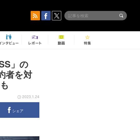
ESS」の
約者を対
トも
2023.1.24
シェア