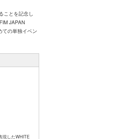
することを記念し
M JAPAN
で初めての単独イベン
表現したWHITE