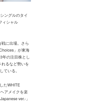
stシングルのタイ
オフィシャル
歌合戦に出場。さら
oices」が東海
23年の注目株とし
されるなど勢いを
破している。
たWHITE
やヘアメイクを楽
ese ver.-」