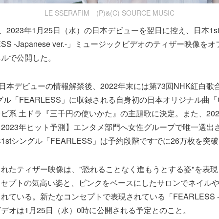
LE SSERAFIM (P)&(C) SOURCE MUSIC
IMが、2023年1月25日（水）の日本デビューを翌日に控え、日本1
SS -Japanese ver.-」ミュージックビデオのティザー映像を
ンネルで公開した。
IMは日本デビューの情報解禁後、2022年末には第73回NHK紅白
グル「FEARLESS」に収録される自身初の日本オリジナル曲「Ch
ビ系 土ドラ『三千円の使いかた』の主題歌に決定。また、20
2023年ヒット予測】エンタメ部門へ女性グループで唯一選出
1stシングル「FEARLESS」は予約段階ですでに26万枚を突
れたティザー映像は、"恐れることなく進もうとする姿"を表現し
Sコンセプトの気高い姿と、ピンクをベースにしたサロンでネイル
ている。新たなコンセプトで表現されている「FEARLESS -Japan
デオは1月25日（水）0時に公開される予定とのこと。