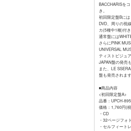
BACCHARI
き。
初回限定盤Bに
DVD、周りの視
カ(5種中1種)付
通常盤にはWHIT
さらにPINK 
UNIVERSAL
ティストビジュアル
JAPAN盤の発売
また、LE SSERA
盤も発売されま
■商品内容
<初回限定盤A>
品番：UPCH-895
価格：1,760円(税
・CD
・32ページフォトブ
・セルフィートレー