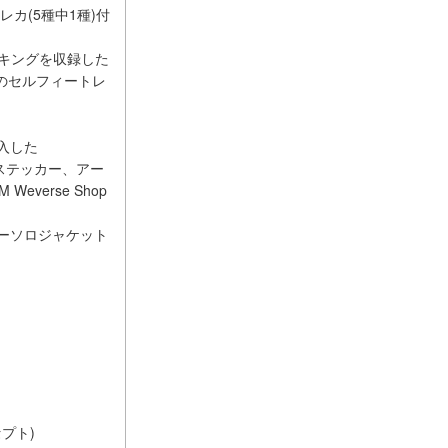
カ(5種中1種)付
キングを収録した
Kのセルフィートレ
入した
ロゴステッカー、アー
verse Shop
でメンバーソロジャケット
セプト)