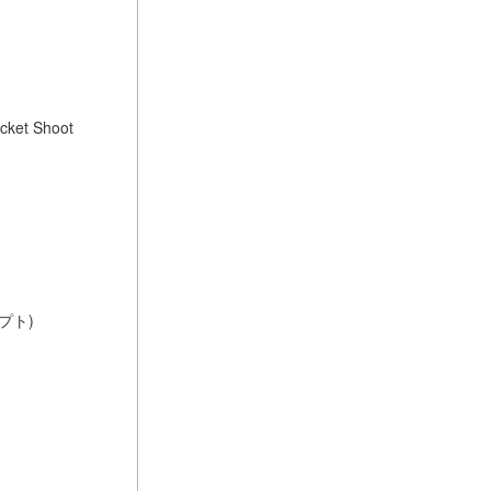
cket Shoot
プト)