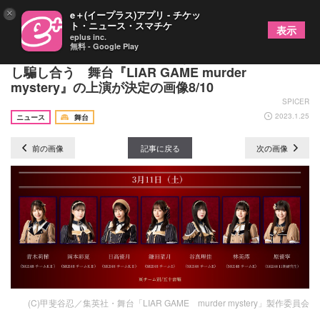
×
e＋(イープラス)アプリ - チケッ
ト・ニュース・スマチケ
表示
eplus inc.
無料 - Google Play
アイドル・声優・俳優・歌手などが日替わりで出演
し騙し合う 舞台『LIAR GAME murder
mystery』の上演が決定の画像8/10
SPICER
2023.1.25
ニュース
舞台
前の画像
記事に戻る
次の画像
(C)甲斐谷忍／集英社・舞台「LIAR GAME murder mystery」製作委員会