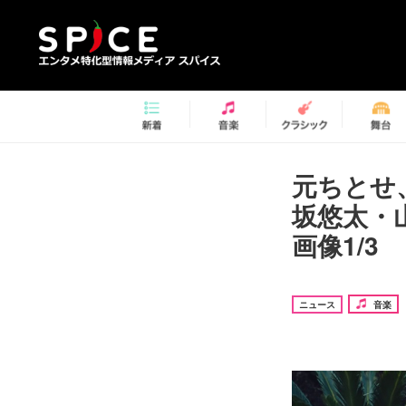
元ちとせ
坂悠太・
画像1/3
ニュース
音楽