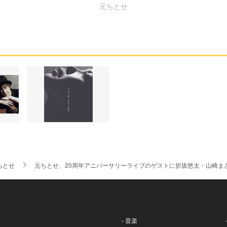
元ちとせ
ちとせ
元ちとせ、20周年アニバーサリーライブのゲストに折坂悠太・山崎まさ
- 音楽