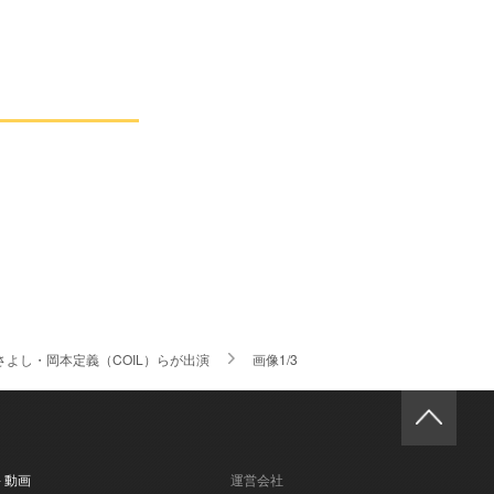
よし・岡本定義（COIL）らが出演
画像1/3
- 動画
運営会社