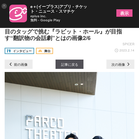
×
e＋(イープラス)アプリ - チケッ
ト・ニュース・スマチケ
表示
eplus inc.
無料 - Google Play
藤田俊太郎×成河インタビュー 同い年の2人が2度
目のタッグで挑む『ラビット・ホール』が目指
す“翻訳物の会話劇”とはの画像2/6
SPICER
2023.2.14
インタビュー
舞台
前の画像
記事に戻る
次の画像