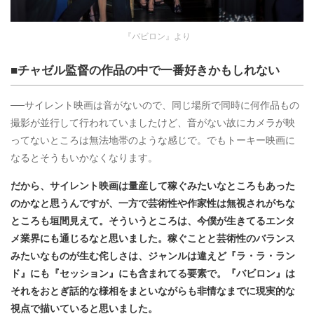
『バビロン』より
■チャゼル監督の作品の中で一番好きかもしれない
──サイレント映画は音がないので、同じ場所で同時に何作品もの
撮影が並行して行われていましたけど、音がない故にカメラが映
ってないところは無法地帯のような感じで。でもトーキー映画に
なるとそうもいかなくなります。
だから、サイレント映画は量産して稼ぐみたいなところもあった
のかなと思うんですが、一方で芸術性や作家性は無視されがちな
ところも垣間見えて。そういうところは、今僕が生きてるエンタ
メ業界にも通じるなと思いました。稼ぐことと芸術性のバランス
みたいなものが生む侘しさは、ジャンルは違えど『ラ・ラ・ラン
ド』にも『セッション』にも含まれてる要素で。『バビロン』は
それをおとぎ話的な様相をまといながらも非情なまでに現実的な
視点で描いていると思いました。