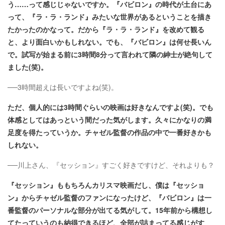
う……って感じじゃないですか。『バビロン』の時代が土台にあ
って、『ラ・ラ・ランド』みたいな世界があるということを描き
たかったのかなって。だから『ラ・ラ・ランド』を改めて観る
と、より面白いかもしれない。でも、『バビロン』は何せ長いん
で。試写が始まる前に3時間8分って言われて隣の紳士が絶句して
ました(笑)。
──3時間超えは長いですよね(笑)。
ただ、個人的には3時間ぐらいの映画は好きなんですよ(笑)。でも
体感としてはあっという間だった気がします。久々にかなりの満
足度を得たっていうか。チャゼル監督の作品の中で一番好きかも
しれない。
──川上さん、『セッション』すごく好きですけど、それよりも？
『セッション』ももちろんカリスマ映画だし、僕は『セッショ
ン』からチャゼル監督のファンになったけど、『バビロン』は一
番監督のパーソナルな部分が出てる気がして。15年前から構想し
てたっていうのも納得できるほど、全部が詰まってる感じがす