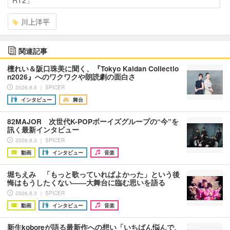
川上洋平
関連記事
檀れい＆阪口珠美に聞く、『Tokyo Kaidan Collectio
n2026』へのワクワクや朗読劇の面白さ
2026.8.5 ｜ SPICER
インタビュー
舞台
82MAJOR 次世代K-POPボーイズグループの“今”を
訊く最新インタビュー
2026.8.3 ｜ SPICER
動画
インタビュー
音楽
堀ちえみ 「もっと歌っていればよかった」という後
悔はもうしたくない――大舞台に臨む思いを語る
2026.8.3 ｜ SPICER
動画
インタビュー
音楽
新生koboreが語る最新作への想い「いちばん悩んで、