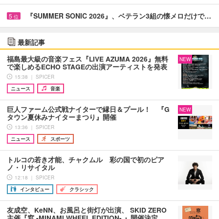
『SUMMER SONIC 2026』、ベテラン3組の懐メロだけで…
5
位
最新記事
福島最大級の音楽フェス『LIVE AZUMA 2026』無料
NEW
で楽しめるECHO STAGEの出演アーティストを発表
15:38 ｜ SPICER
ニュース
音楽
巨人ファーム公式戦ナイターで縁日＆プール！ 『G
NEW
タウン夏休みナイターまつり』開催
13:36 ｜ SPICER
ニュース
スポーツ
トルコの若き才能、チャクムル 彩の国で初のピア
ノ・リサイタル
12:18 ｜ SPICER
インタビュー
クラシック
友成空、KeNN、お風呂と街灯が出演、 SKID ZERO
主催『窓 -MINAMI WHEEL EDITION- 』開催決定