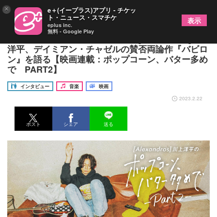
×
e＋(イープラス)アプリ - チケッ
ト・ニュース・スマチケ
表示
eplus inc.
無料 - Google Play
「裏『ラ・ラ・ランド』かも？」[Alexandros]川上
洋平、デイミアン・チャゼルの賛否両論作『バビロ
ン』を語る【映画連載：ポップコーン、バター多め
で PART2】
インタビュー
音楽
映画
2023.2.22
ポスト
シェア
送る