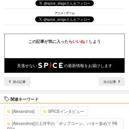
アニメ / ゲーム
この記事が気に入ったら
いいね！
しよう
見逃せない
の最新情報をお届けします
前の記事
次の記事
関連キーワード
[Alexandros]
SPICEインタビュー
[Alexandros]川上洋平の「ポップコーン、バター多めで PA
RT2」