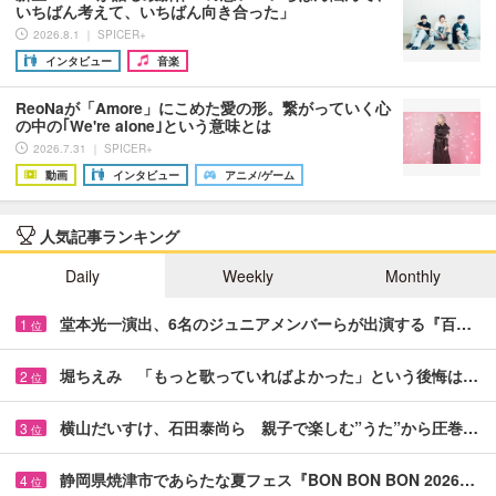
いちばん考えて、いちばん向き合った」
2026.8.1 ｜ SPICER+
インタビュー
音楽
ReoNaが「Amore」にこめた愛の形。繋がっていく心
の中の｢We're alone｣という意味とは
2026.7.31 ｜ SPICER+
動画
インタビュー
アニメ/ゲーム
人気記事ランキング
Daily
Weekly
Monthly
堂本光一演出、6名のジュニアメンバーらが出演する『百…
1
位
堀ちえみ 「もっと歌っていればよかった」という後悔は…
2
位
横山だいすけ、石田泰尚ら 親子で楽しむ”うた”から圧巻…
3
位
静岡県焼津市であらたな夏フェス『BON BON BON 2026…
4
位