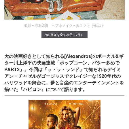
撮影＝河本悠貴 ヘア＆メイク＝坂手マキ（vicca）
画像を全て表示（7件）
大の映画好きとして知られる[Alexandros]のボーカル&ギ
ター川上洋平の映画連載「ポップコーン、バター多めで
PART2」。今回は『ラ・ラ・ランド』で知られるデイミ
アン・チャゼルがゴージャスでクレイジーな1920年代の
ハリウッドを舞台に、夢と音楽のエンターテインメントを
描いた『バビロン』について語ります。