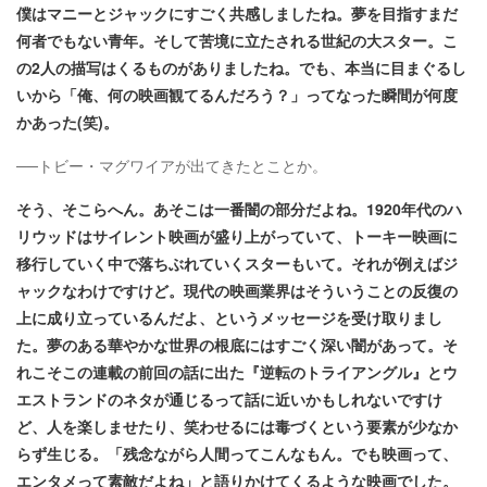
僕はマニーとジャックにすごく共感しましたね。夢を目指すまだ
何者でもない青年。そして苦境に立たされる世紀の大スター。こ
の2人の描写はくるものがありましたね。でも、本当に目まぐるし
いから「俺、何の映画観てるんだろう？」ってなった瞬間が何度
かあった(笑)。
──トビー・マグワイアが出てきたとことか。
そう、そこらへん。あそこは一番闇の部分だよね。1920年代のハ
リウッドはサイレント映画が盛り上がっていて、トーキー映画に
移行していく中で落ちぶれていくスターもいて。それが例えばジ
ャックなわけですけど。現代の映画業界はそういうことの反復の
上に成り立っているんだよ、というメッセージを受け取りまし
た。夢のある華やかな世界の根底にはすごく深い闇があって。そ
れこそこの連載の前回の話に出た『逆転のトライアングル』とウ
エストランドのネタが通じるって話に近いかもしれないですけ
ど、人を楽しませたり、笑わせるには毒づくという要素が少なか
らず生じる。「残念ながら人間ってこんなもん。でも映画って、
エンタメって素敵だよね」と語りかけてくるような映画でした。