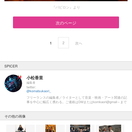
『バビロン』より
次のページ
2
1
次へ
SPICER
小松香里
編集者
twitter:
@komatsukaori_
フリーランスの編集者／ライターとして音楽・映画・アート関連の記
事を中心に幅広く携わる。ご連絡はDMまたはkomkaori@gmail～まで
その他の画像