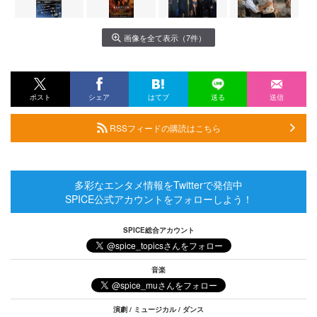
画像を全て表示（7件）
ポスト
シェア
はてブ
送る
送信
RSSフィードの購読はこちら
多彩なエンタメ情報をTwitterで発信中
SPICE公式アカウントをフォローしよう！
SPICE総合アカウント
音楽
演劇 / ミュージカル / ダンス