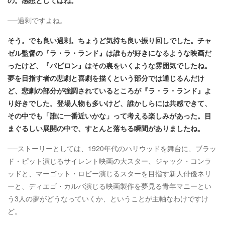
の。感想としてはね。
──過剰ですよね。
そう。でも良い過剰。ちょうど気持ち良い振り回しでした。チャ
ゼル監督の『ラ・ラ・ランド』は誰もが好きになるような映画だ
ったけど、『バビロン』はその裏をいくような雰囲気でしたね。
夢を目指す者の悲劇と喜劇を描くという部分では通じるんだけ
ど、悲劇の部分が強調されているところが『ラ・ラ・ランド』よ
り好きでした。登場人物も多いけど、誰かしらには共感できて、
その中でも「誰に一番近いかな」って考える楽しみがあった。目
まぐるしい展開の中で、すとんと落ちる瞬間がありましたね。
──ストーリーとしては、1920年代のハリウッドを舞台に、ブラッ
ド・ピット演じるサイレント映画の大スター、ジャック・コンラ
ッドと、マーゴット・ロビー演じるスターを目指す新人俳優ネリ
ーと、ディエゴ・カルバ演じる映画製作を夢見る青年マニーとい
う3人の夢がどうなっていくか、ということが主軸なわけですけ
ど。