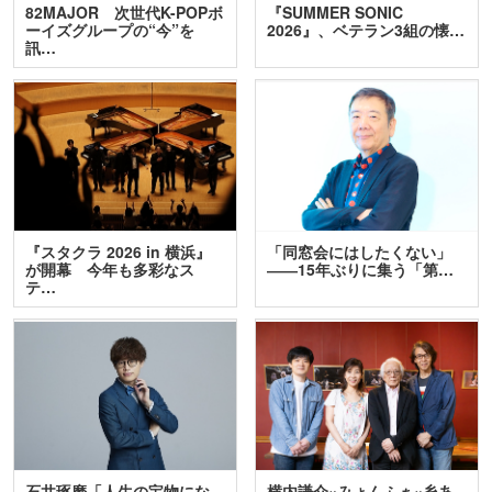
82MAJOR 次世代K-POPボ
『SUMMER SONIC
ーイズグループの“今”を
2026』、ベテラン3組の懐…
訊…
『スタクラ 2026 in 横浜』
「同窓会にはしたくない」
が開幕 今年も多彩なス
――15年ぶりに集う「第…
テ…
石井琢磨「人生の宝物にな
横内謙介×みょんふぁ×糸あ