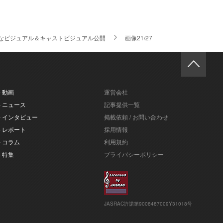
なビジュアル＆キャストビジュアル公開
画像21/27
- 動画
運営会社
- ニュース
記事提供一覧
- インタビュー
掲載依頼 / お問い合わせ
- レポート
採用情報
- コラム
利用規約
- 特集
プライバシーポリシー
JASRAC許諾第9008487009Y31018号