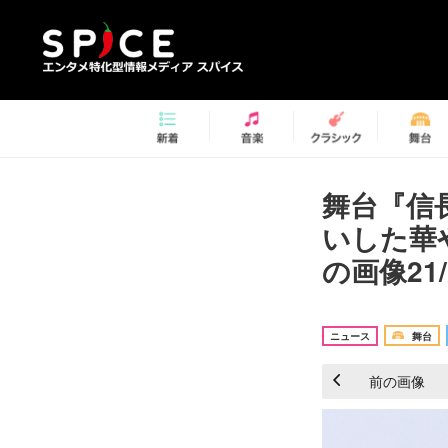
舞台『信
いした華
の画像21/
ニュース
舞台
前の画像