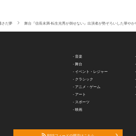
浦さだ夢
舞台『信長未満-転生光秀が倒せない』出演者が勢ぞろいした華やか
- 音楽
- 舞台
- イベント・レジャー
- クラシック
- アニメ・ゲーム
- アート
- スポーツ
- 映画
RSSフィードの購読はこちら