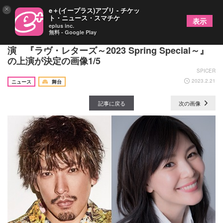
×
e＋(イープラス)アプリ - チケッ
ト・ニュース・スマチケ
表示
eplus inc.
無料 - Google Play
廣瀬友祐＆柚希礼音、石井一彰＆蝶花楼桃花ら出
演 『ラヴ・レターズ～2023 Spring Special～』
の上演が決定の画像1/5
SPICER
2023.2.21
ニュース
舞台
記事に戻る
次の画像