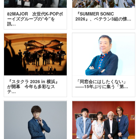
82MAJOR 次世代K-POPボ
『SUMMER SONIC
ーイズグループの“今”を
2026』、ベテラン3組の懐…
訊…
『スタクラ 2026 in 横浜』
「同窓会にはしたくない」
が開幕 今年も多彩なス
――15年ぶりに集う「第…
テ…