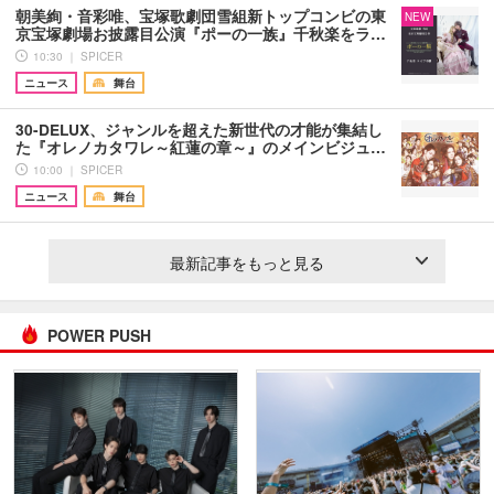
朝美絢・音彩唯、宝塚歌劇団雪組新トップコンビの東
NEW
京宝塚劇場お披露目公演『ポーの一族』千秋楽をラ…
10:30 ｜ SPICER
ニュース
舞台
30-DELUX、ジャンルを超えた新世代の才能が集結し
た『オレノカタワレ～紅蓮の章～』のメインビジュ…
10:00 ｜ SPICER
ニュース
舞台
最新記事をもっと見る
POWER PUSH