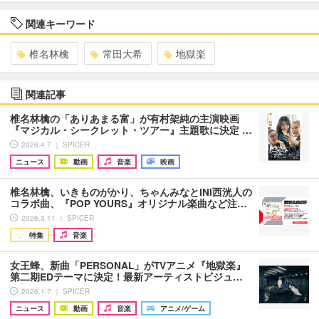
関連キーワード
椎名林檎
常田大希
地獄楽
関連記事
椎名林檎の「ありあまる富」が有村架純の主演映画
『マジカル・シークレット・ツアー』主題歌に決定 …
2026.4.7 ｜ SPICER
ニュース
動画
音楽
映画
椎名林檎、いきものがかり、ちゃんみなとINI西洸人の
コラボ曲、『POP YOURS』オリジナル楽曲など注…
2026.3.11 ｜ SPICER
特集
音楽
女王蜂、新曲「PERSONAL」がTVアニメ『地獄楽』
第二期EDテーマに決定！最新アーティストビジュ…
2026.1.7 ｜ SPICER
ニュース
動画
音楽
アニメ/ゲーム