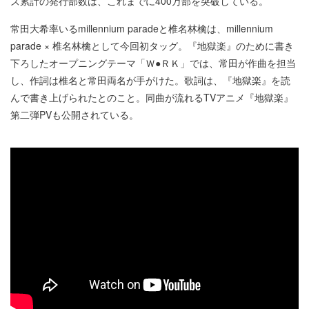
ズ累計の発行部数は、これまでに400万部を突破している。
常田大希率いるmillennium paradeと椎名林檎は、millennium
parade × 椎名林檎として今回初タッグ。『地獄楽』のために書き
下ろしたオープニングテーマ「Ｗ●ＲＫ」では、常田が作曲を担当
し、作詞は椎名と常田両名が手がけた。歌詞は、『地獄楽』を読
んで書き上げられたとのこと。同曲が流れるTVアニメ『地獄楽』
第二弾PVも公開されている。