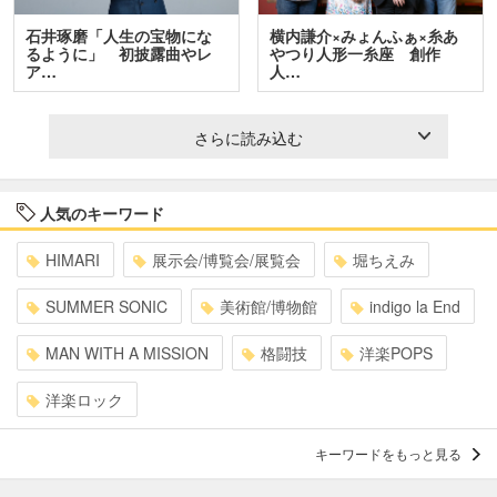
石井琢磨「人生の宝物にな
横内謙介×みょんふぁ×糸あ
るように」 初披露曲やレ
やつり人形一糸座 創作
ア…
人…
さらに読み込む
人気のキーワード
HIMARI
展示会/博覧会/展覧会
堀ちえみ
SUMMER SONIC
美術館/博物館
indigo la End
MAN WITH A MISSION
格闘技
洋楽POPS
洋楽ロック
キーワードをもっと見る