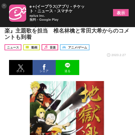
×
e＋(イープラス)アプリ - チケッ
ト・ニュース・スマチケ
表示
eplus inc.
無料 - Google Play
millennium parade × 椎名林檎、TVアニメ『地獄
楽』主題歌を担当 椎名林檎と常田大希からのコメ
ントも到着
ニュース
動画
音楽
アニメ/ゲーム
2023.2.27
ポスト
シェア
送る