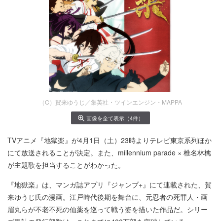
（C）賀来ゆうじ／集英社・ツインエンジン・MAPPA
画像を全て表示（4件）
TVアニメ『地獄楽』が4月1日（土）23時よりテレビ東京系列ほか
にて放送されることが決定。また、millennium parade × 椎名林檎
が主題歌を担当することがわかった。
『地獄楽』は、マンガ誌アプリ『ジャンプ+』にて連載された、賀
来ゆうじ氏の漫画。江戸時代後期を舞台に、元忍者の死罪人・画
眉丸らが不老不死の仙薬を巡って戦う姿を描いた作品だ。シリー