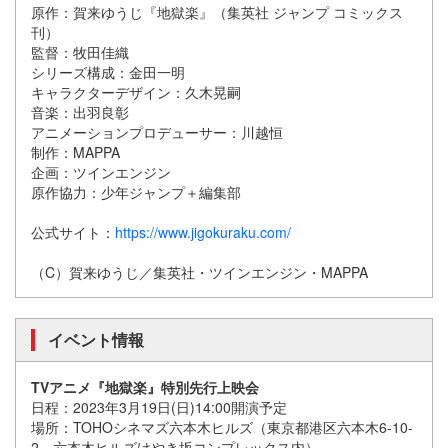
原作：賀来ゆうじ『地獄楽』（集英社 ジャンプ コミックス
刊）
監督：牧田佳織
シリーズ構成：金田一明
キャラクターデザイン：久木晃嗣
音楽：出羽良彰
アニメーションプロデューサー：川越恒
制作：MAPPA
企画：ツインエンジン
原作協力：少年ジャンプ＋編集部
公式サイト：
https://www.jigokuraku.com/
（C）賀来ゆうじ／集英社・ツインエンジン・MAPPA
イベント情報
TVアニメ『地獄楽』特別先行上映会
日程：2023年3月19日(日)14:00開演予定
場所：TOHOシネマズ六本木ヒルズ（東京都港区六本木6-10-
2 六本木ヒルズけやき坂コンプレックス内）