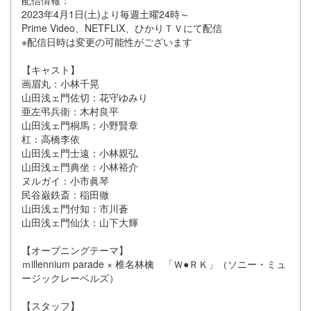
配信情報：
2023年4月1日(土)より毎週土曜24時～
Prime Video、NETFLIX、ひかりＴＶにて配信
※配信日時は変更の可能性がございます
【キャスト】
画眉丸：小林千晃
山田浅ェ門佐切：花守ゆみり
亜左弔兵衛：木村良平
山田浅ェ門桐馬：小野賢章
杠：高橋李依
山田浅ェ門士遠：小林親弘
山田浅ェ門典坐：小林裕介
ヌルガイ：小市眞琴
民谷巌鉄斎：稲田徹
山田浅ェ門付知：市川蒼
山田浅ェ門仙汰：山下大輝
【オープニングテーマ】
ｍillennium parade × 椎名林檎 「Ｗ●ＲＫ」（ソニー・ミュ
ージックレーベルズ）
【スタッフ】