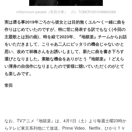
millennium parade（常田大希） （C）TOMOYUKI KAWAKAMI
実は遡る事2019年ごろから彼女とは目的無くユル〜く一緒に曲を
作りはじめていたのですが、特に世に発表する訳でもなく(今回の
主題歌とは別の曲)、時を経て2023年、『地獄楽』チームからお話
をいただきまして、こりゃあ二人にピッタリの機会じゃないかと
思い、改めて林檎さんをお誘いしまして、新たに曲を書き下ろす
運びとなりました。素敵な機会をありがとう『地獄楽』！どえら
い渾身の自信作になりましたので皆様に聴いていただくのがとて
も楽しみです。
常田
なお、TVアニメ『地獄楽』は、4月1日（土）より毎週土曜23時か
らテレビ東京系列他にて放送。Prime Video、Netflix、ひかりＴＶ