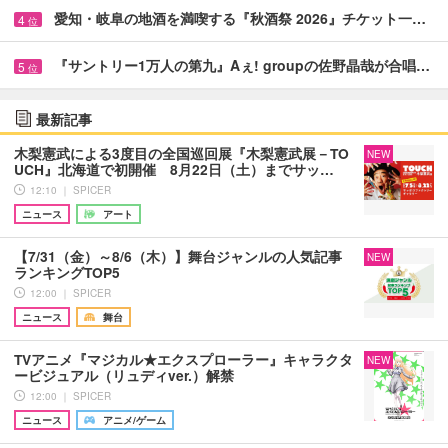
愛知・岐阜の地酒を満喫する『秋酒祭 2026』チケット一…
4
位
『サントリー1万人の第九』Aぇ! groupの佐野晶哉が合唱…
5
位
最新記事
木梨憲武による3度目の全国巡回展『木梨憲武展－TO
NEW
UCH』北海道で初開催 8月22日（土）までサッ…
12:10 ｜ SPICER
ニュース
アート
【7/31（金）～8/6（木）】舞台ジャンルの人気記事
NEW
ランキングTOP5
12:00 ｜ SPICER
ニュース
舞台
TVアニメ『マジカル★エクスプローラー』キャラクタ
NEW
ービジュアル（リュディver.）解禁
12:00 ｜ SPICER
ニュース
アニメ/ゲーム