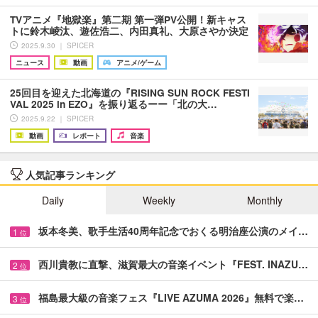
TVアニメ『地獄楽』第二期 第一弾PV公開！新キャス
トに鈴木崚汰、遊佐浩二、内田真礼、大原さやか決定
2025.9.30 ｜ SPICER
ニュース
動画
アニメ/ゲーム
25回目を迎えた北海道の『RISING SUN ROCK FESTI
VAL 2025 in EZO』を振り返るーー「北の大…
2025.9.22 ｜ SPICER
動画
レポート
音楽
人気記事ランキング
Daily
Weekly
Monthly
坂本冬美、歌手生活40周年記念でおくる明治座公演のメイ…
1
位
西川貴教に直撃、滋賀最大の音楽イベント『FEST. INAZU…
2
位
福島最大級の音楽フェス『LIVE AZUMA 2026』無料で楽…
3
位