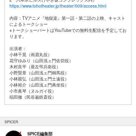
https://www.tohotheater.jp/theater/009/access.html
内容：TVアニメ『地獄楽』第一話・第二話の上映、キャスト
によるトークショー
※トークショーパートはYouTubeでの無料生配信を予定してお
ります。
出演者：
小林千晃（画眉丸役）
花守ゆみり（山田浅ェ門佐切役）
木村良平（亜左弔兵衛役）
小野賢章（山田浅ェ門桐馬役）
小林親弘（山田浅ェ門士遠役）
小林裕介（山田浅ェ門典坐役）
小市眞琴（ヌルガイ役）
稲田徹（民谷巌鉄斎役）
SPICER
SPICE編集部