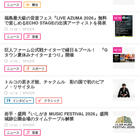
ニュース
舞台
福島最大級の音楽フェス『LIVE AZUMA 2026』無料
NEW
で楽しめるECHO STAGEの出演アーティストを発表
15:38 ｜ SPICER
ニュース
音楽
巨人ファーム公式戦ナイターで縁日＆プール！ 『G
NEW
タウン夏休みナイターまつり』開催
13:36 ｜ SPICER
ニュース
スポーツ
トルコの若き才能、チャクムル 彩の国で初のピア
ノ・リサイタル
12:18 ｜ SPICER
インタビュー
クラシック
岩手・盛岡『いしがき MUSIC FESTIVAL 2026』盛岡
城跡公園会場のタイムテーブル解禁
12:00 ｜ SPICER
ニュース
音楽