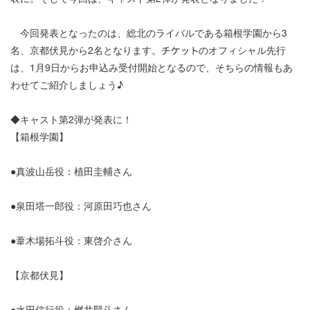
今回発表となったのは、総北のライバルである箱根学園から3
名、京都伏見から2名となります。
のオフィシャル先行
は、1月9日からお申込み受付開始となるので、そちらの情報もあ
わせてご紹介しましょう♪
◆キャスト第2弾が発表に！
【箱根学園】
●真波山岳役：植田圭輔さん
●泉田塔一郎役：河原田巧也さん
●葦木場拓斗役：東啓介さん
【京都伏見】
●水田信行役：桝井賢斗さん