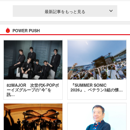
最新記事をもっと見る
POWER PUSH
82MAJOR 次世代K-POPボ
『SUMMER SONIC
ーイズグループの“今”を
2026』、ベテラン3組の懐…
訊…