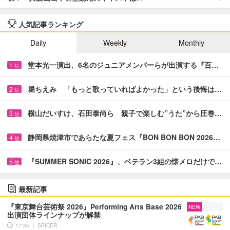
人気記事ランキング
Daily
Weekly
Monthly
堂本光一演出、6名のジュニアメンバーらが出演する『百…
1
位
堀ちえみ 「もっと歌っていればよかった」という後悔は…
2
位
横山だいすけ、石田泰尚ら 親子で楽しむ”うた”から圧巻…
3
位
静岡県焼津市であらたな夏フェス『BON BON BON 2026…
4
位
『SUMMER SONIC 2026』、ベテラン3組の懐メロだけで…
5
位
最新記事
『東京舞台芸術祭 2026』Performing Arts Base 2026
NEW
出演団体ラインナップが解禁
17:35 ｜ SPICER