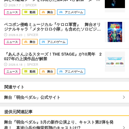
2026.7.7 ｜ SPICER
ニュース
動画
舞台
アニメ/ゲーム
ペコポン侵略ミュージカル『ケロロ軍曹』 舞台オリ
ジナルキャラ「メタケロロ小隊」も含めたソロビジ…
2026.6.23 ｜ SPICER
ニュース
舞台
アニメ/ゲーム
『あんさんぶるスターズ！THE STAGE』が10周年 2
027年の上演作品が解禁
2026.6.18 ｜ SPICER
ニュース
動画
舞台
アニメ/ゲーム
関連サイト
舞台「弱虫ペダル」公式サイト
提供元関連記事
舞台『弱虫ペダル』3月の新作公演より、キャスト第2弾を発
表！ 真波山岳や御堂筋翔のキャストは!?