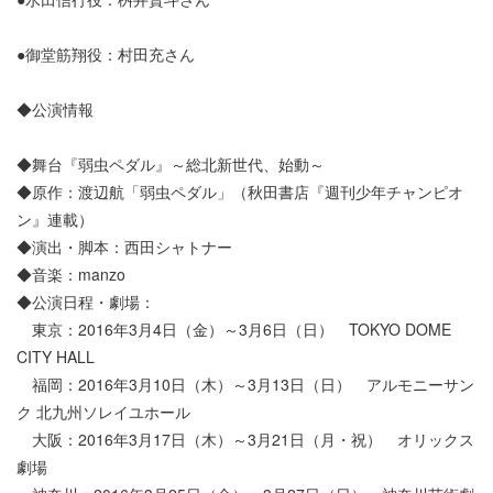
●御堂筋翔役：村田充さん
◆公演情報
◆舞台『弱虫ペダル』～総北新世代、始動～
◆原作：渡辺航「弱虫ペダル」（秋田書店『週刊少年チャンピオ
ン』連載）
◆演出・脚本：西田シャトナー
◆音楽：manzo
◆公演日程・劇場：
東京：2016年3月4日（金）～3月6日（日） TOKYO DOME
CITY HALL
福岡：2016年3月10日（木）～3月13日（日） アルモニーサン
ク 北九州ソレイユホール
大阪：2016年3月17日（木）～3月21日（月・祝） オリックス
劇場