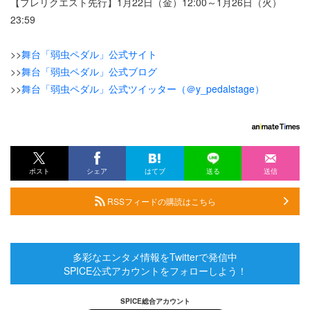
【プレリクエスト先行】1月22日（金）12:00～1月26日（火）
23:59
>>
舞台「弱虫ペダル」公式サイト
>>
舞台「弱虫ペダル」公式ブログ
>>
舞台「弱虫ペダル」公式ツイッター（＠y_pedalstage）
ポスト
シェア
はてブ
送る
送信
RSSフィードの購読はこちら
多彩なエンタメ情報をTwitterで発信中
SPICE公式アカウントをフォローしよう！
SPICE総合アカウント