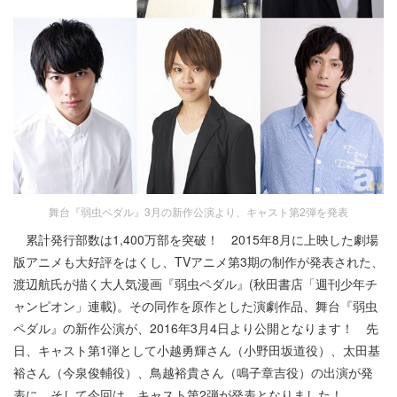
舞台『弱虫ペダル』3月の新作公演より、キャスト第2弾を発表
累計発行部数は1,400万部を突破！ 2015年8月に上映した劇場
版アニメも大好評をはくし、TVアニメ第3期の制作が発表された、
渡辺航氏が描く大人気漫画『弱虫ペダル』(秋田書店「週刊少年チ
ャンピオン」連載)。その同作を原作とした演劇作品、舞台『弱虫
ペダル』の新作公演が、2016年3月4日より公開となります！ 先
日、キャスト第1弾として小越勇輝さん（小野田坂道役）、太田基
裕さん（今泉俊輔役）、鳥越裕貴さん（鳴子章吉役）の出演が発
表に。そして今回は、キャスト第2弾が発表となりました！