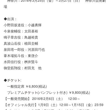
神奈川：2016年3月25日（金）～3月27日（日） 神奈川芸術劇
場
◆出演：
小野田坂道役：小越勇輝
今泉俊輔役：太田基裕
鳴子章吉役：鳥越裕貴
真波山岳役：植田圭輔
泉田塔一郎役：河原田巧也
葦木場拓斗役：東啓介
水田信行役：桝井賢斗
御堂筋翔役：村田充 他
◆
:
一般指定席 ￥6,800(税込)
プレミアム
(パンフレット付き) ￥9,800(税込)
【一般発売開始】 2016年2月6日（土） 12:00～
【オフィシャル先行】1月9日（土）12:00～1月15日（金）23:59