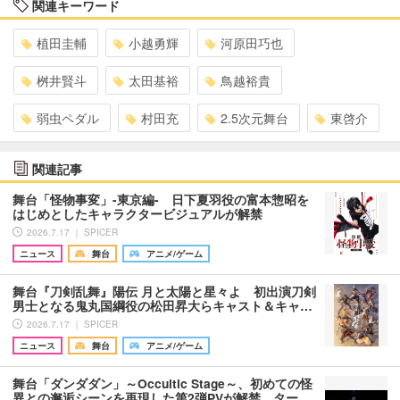
関連キーワード
植田圭輔
小越勇輝
河原田巧也
桝井賢斗
太田基裕
鳥越裕貴
弱虫ペダル
村田充
2.5次元舞台
東啓介
関連記事
舞台「怪物事変」-東京編- 日下夏羽役の富本惣昭を
はじめとしたキャラクタービジュアルが解禁
2026.7.17 ｜ SPICER
ニュース
舞台
アニメ/ゲーム
舞台『刀剣乱舞』陽伝 月と太陽と星々よ 初出演刀剣
男士となる鬼丸国綱役の松田昇大らキャスト＆キャ…
2026.7.17 ｜ SPICER
ニュース
舞台
アニメ/ゲーム
舞台「ダンダダン」～Occultic Stage～、初めての怪
異との邂逅シーンを再現した第2弾PVが解禁 ター…