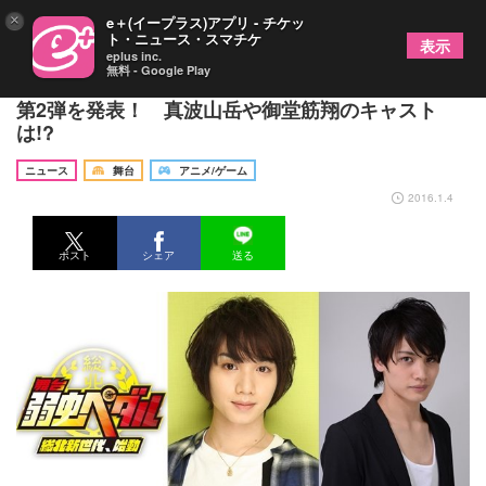
×
e＋(イープラス)アプリ - チケッ
ト・ニュース・スマチケ
表示
eplus inc.
無料 - Google Play
舞台『弱虫ペダル』3月の新作公演より、キャスト
第2弾を発表！ 真波山岳や御堂筋翔のキャスト
は!?
ニュース
舞台
アニメ/ゲーム
2016.1.4
ポスト
シェア
送る