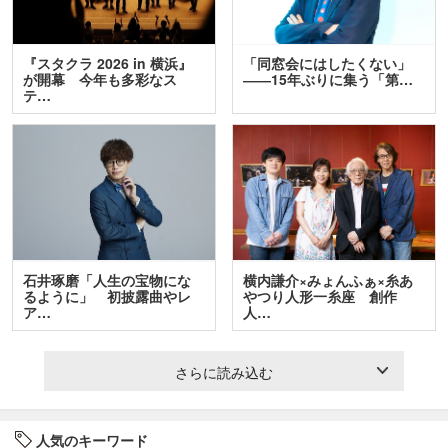
『スタクラ 2026 in 横浜』
「同窓会にはしたくない」
が開幕 今年も多彩なス
――15年ぶりに集う「第…
テ…
石井琢磨「人生の宝物にな
横内謙介×みょんふぁ×糸あ
るように」 初披露曲やレ
やつり人形一糸座 創作
ア…
人…
さらに読み込む
人気のキーワード